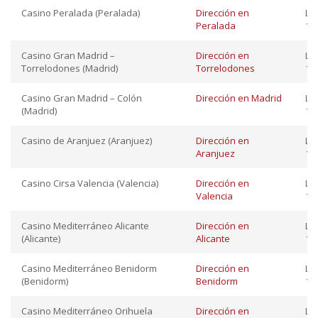
Casino Peralada (Peralada)
Dirección en
Lu
Peralada
10:
Casino Gran Madrid –
Dirección en
Lu
Torrelodones (Madrid)
Torrelodones
16:
Casino Gran Madrid – Colón
Dirección en Madrid
Lu
(Madrid)
12:
Casino de Aranjuez (Aranjuez)
Dirección en
Lu
Aranjuez
12:
Casino Cirsa Valencia (Valencia)
Dirección en
Lu
Valencia
12:
Casino Mediterráneo Alicante
Dirección en
Lu
(Alicante)
Alicante
10:
Casino Mediterráneo Benidorm
Dirección en
Lu
(Benidorm)
Benidorm
10:
Casino Mediterráneo Orihuela
Dirección en
Lu