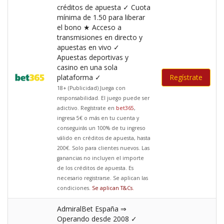
créditos de apuesta ✓ Cuota
mínima de 1.50 para liberar
el bono ★ Acceso a
transmisiones en directo y
apuestas en vivo ✓
Apuestas deportivas y
casino en una sola
plataforma ✓
Regístrate
18+ (Publicidad) Juega con
responsabilidad. El juego puede ser
adictivo. Regístrate en
bet365
,
ingresa 5€ o más en tu cuenta y
conseguirás un 100% de tu ingreso
válido en créditos de apuesta, hasta
200€. Solo para clientes nuevos. Las
ganancias no incluyen el importe
de los créditos de apuesta. Es
necesario registrarse. Se aplican las
condiciones.
Se aplican T&Cs
.
AdmiralBet España ⇒
Operando desde 2008 ✓