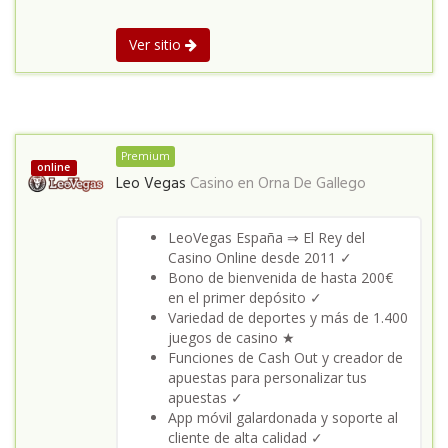
Ver sitio
Premium
online
Leo Vegas
Casino en
Orna De Gallego
LeoVegas España ⇒ El Rey del
Casino Online desde 2011 ✓
Bono de bienvenida de hasta 200€
en el primer depósito ✓
Variedad de deportes y más de 1.400
juegos de casino ★
Funciones de Cash Out y creador de
apuestas para personalizar tus
apuestas ✓
App móvil galardonada y soporte al
cliente de alta calidad ✓