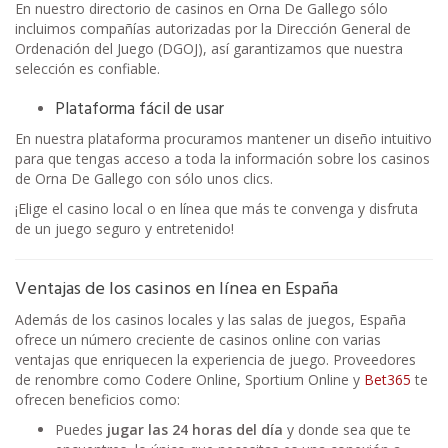
En nuestro directorio de casinos en Orna De Gallego sólo
incluimos compañías autorizadas por la Dirección General de
Ordenación del Juego (DGOJ), así garantizamos que nuestra
selección es confiable.
Plataforma fácil de usar
En nuestra plataforma procuramos mantener un diseño intuitivo
para que tengas acceso a toda la información sobre los casinos
de Orna De Gallego con sólo unos clics.
¡Elige el casino local o en línea que más te convenga y disfruta
de un juego seguro y entretenido!
Ventajas de los casinos en línea en España
Además de los casinos locales y las salas de juegos, España
ofrece un número creciente de casinos online con varias
ventajas que enriquecen la experiencia de juego. Proveedores
de renombre como Codere Online, Sportium Online y
Bet365
te
ofrecen beneficios como:
Puedes
jugar las 24 horas del día
y donde sea que te