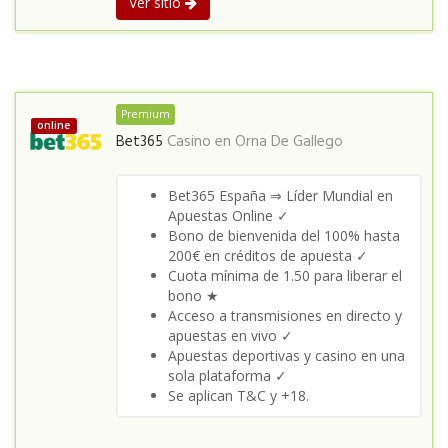
Ver sitio
Premium
online
Bet365
Casino en
Orna De Gallego
Bet365 España ⇒ Líder Mundial en
Apuestas Online ✓
Bono de bienvenida del 100% hasta
200€ en créditos de apuesta ✓
Cuota mínima de 1.50 para liberar el
bono ★
Acceso a transmisiones en directo y
apuestas en vivo ✓
Apuestas deportivas y casino en una
sola plataforma ✓
Se aplican T&C y +18.