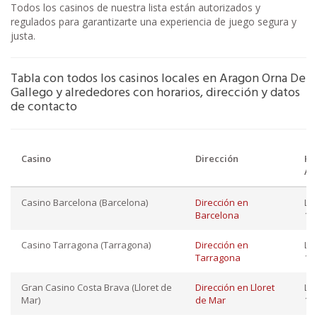
Todos los casinos de nuestra lista están autorizados y
regulados para garantizarte una experiencia de juego segura y
justa.
Tabla con todos los casinos locales en Aragon Orna De
Gallego y alrededores con horarios, dirección y datos
de contacto
Casino
Dirección
Ho
Ap
Casino Barcelona (Barcelona)
Dirección en
Lu
Barcelona
12:
Casino Tarragona (Tarragona)
Dirección en
Lu
Tarragona
12:
Gran Casino Costa Brava (Lloret de
Dirección en Lloret
Lu
Mar)
de Mar
10: