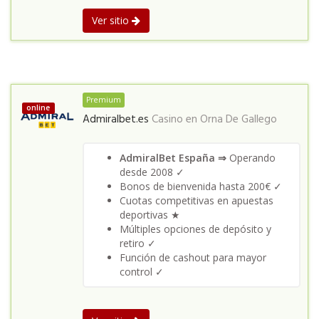
Ver sitio
Premium
online
Admiralbet.es
Casino en
Orna De Gallego
AdmiralBet España ⇒
Operando
desde 2008 ✓
Bonos de bienvenida hasta 200€ ✓
Cuotas competitivas en apuestas
deportivas ★
Múltiples opciones de depósito y
retiro ✓
Función de cashout para mayor
control ✓