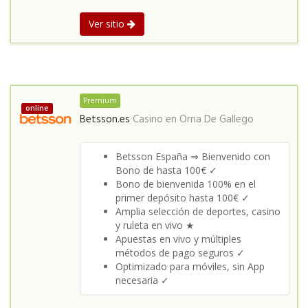
Ver sitio
Premium
online
Betsson.es
Casino en
Orna De Gallego
Betsson España ⇒ Bienvenido con
Bono de hasta 100€ ✓
Bono de bienvenida 100% en el
primer depósito hasta 100€ ✓
Amplia selección de deportes, casino
y ruleta en vivo ★
Apuestas en vivo y múltiples
métodos de pago seguros ✓
Optimizado para móviles, sin App
necesaria ✓