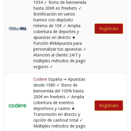
1934 ✓ Bono de bienvenida
hasta 200€ en freebets ✓
Bonificación en varios
tramos con depósito
mínimo de 10€ ✓ Amplia
Regístrate
cobertura de deportes y
apuestas en directo ★
Función #MiApuesta para
personalizar tus apuestas ✓
Atención al cliente 24/7 y
múltiples métodos de pago
seguros ✓
Codere
España ⇒ Apuestas
desde 1980 ✓ Bono de
bienvenida del 100% hasta
200€ en freebets ✓ Amplia
cobertura de eventos
Regístrate
deportivos y casino ★
Transmisión en directo y
opción de cashout total ✓
Múltiples métodos de pago