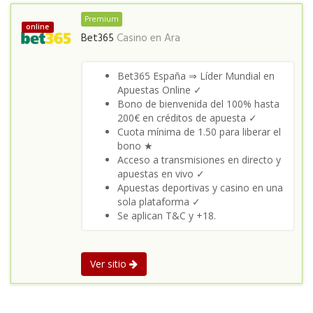
Premium
online
Bet365
Casino en
Ara
Bet365 España ⇒ Líder Mundial en
Apuestas Online ✓
Bono de bienvenida del 100% hasta
200€ en créditos de apuesta ✓
Cuota mínima de 1.50 para liberar el
bono ★
Acceso a transmisiones en directo y
apuestas en vivo ✓
Apuestas deportivas y casino en una
sola plataforma ✓
Se aplican T&C y +18.
Ver sitio