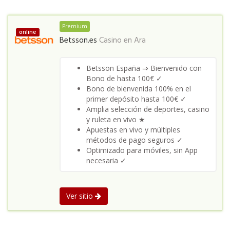
Premium
online
Betsson.es
Casino en
Ara
Betsson España ⇒ Bienvenido con
Bono de hasta 100€ ✓
Bono de bienvenida 100% en el
primer depósito hasta 100€ ✓
Amplia selección de deportes, casino
y ruleta en vivo ★
Apuestas en vivo y múltiples
métodos de pago seguros ✓
Optimizado para móviles, sin App
necesaria ✓
Ver sitio