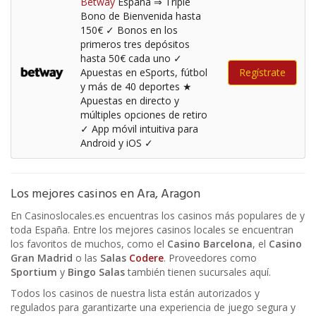
Betway
España ⇒ Triple
Bono de Bienvenida hasta
150€ ✓ Bonos en los
primeros tres depósitos
hasta 50€ cada uno ✓
Apuestas en eSports, fútbol
Regístrate
y más de 40 deportes ★
Apuestas en directo y
múltiples opciones de retiro
✓ App móvil intuitiva para
Android y iOS ✓
Los mejores casinos en Ara, Aragon
En Casinoslocales.es encuentras los casinos más populares de y
toda España. Entre los mejores casinos locales se encuentran
los favoritos de muchos, como el
Casino Barcelona
, el
Casino
Gran Madrid
o las
Salas
Codere
. Proveedores como
Sportium
y
Bingo Salas
también tienen sucursales aquí.
Todos los casinos de nuestra lista están autorizados y
regulados para garantizarte una experiencia de juego segura y