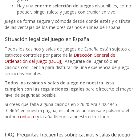
Hay una
enorme selección de juegos
disponibles, como
póquer, bingo, ruleta y juegos con crupier en vivo.
Juega de forma segura y cómoda desde donde estés y disfruta
de las ventajas de los mejores casinos en línea de España.
Situación legal del juego en España
Todos los casinos y salas de juegos de España están sujetos a
estrictos controles por parte de la
Dirección General de
Ordenación del Juego (DGOJ)
. Asegúrate de jugar sólo en
casinos con licencia para disfrutar de una experiencia de juego
sin inconvenientes.
Todos los casinos y salas de juego de nuestra lista
cumplen con las regulaciones legales
para ofrecerte el mayor
nivel de seguridad posible.
Si crees que falta alguna casinos en 22620 Ara / 42.4945 –
-0.4664 en nuestra página, escríbenos un mensaje pulsando el
botón
contacto
y la añadiremos a nuestro directorio.
FAQ: Preguntas frecuentes sobre casinos y salas de juego