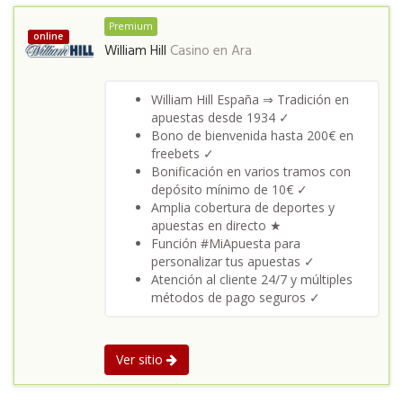
Premium
online
William Hill
Casino en
Ara
William Hill España ⇒ Tradición en
apuestas desde 1934 ✓
Bono de bienvenida hasta 200€ en
freebets ✓
Bonificación en varios tramos con
depósito mínimo de 10€ ✓
Amplia cobertura de deportes y
apuestas en directo ★
Función #MiApuesta para
personalizar tus apuestas ✓
Atención al cliente 24/7 y múltiples
métodos de pago seguros ✓
Ver sitio