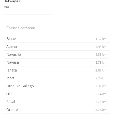
Betway.es
Ara
Casinos cercanas:
Binue
(1.2 km)
Abena
(1.44 km)
Navasilla
(2.53 km)
Navasa
(2.73 km)
Jarlata
(3.07 km)
Ibort
(3.28 km)
Orna De Gallego
(3.37 km)
Ulle
(3.74 km)
Sasal
(3.75 km)
Orante
(3.78 km)