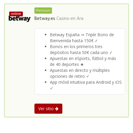
Premium
online
Betway.es
Casino en
Ara
Betway España ⇒ Triple Bono de
Bienvenida hasta 150€ ✓
Bonos en los primeros tres
depósitos hasta 50€ cada uno ✓
Apuestas en eSports, fútbol y más
de 40 deportes ★
Apuestas en directo y múltiples
opciones de retiro ✓
App móvil intuitiva para Android y iOS
✓
Ver sitio