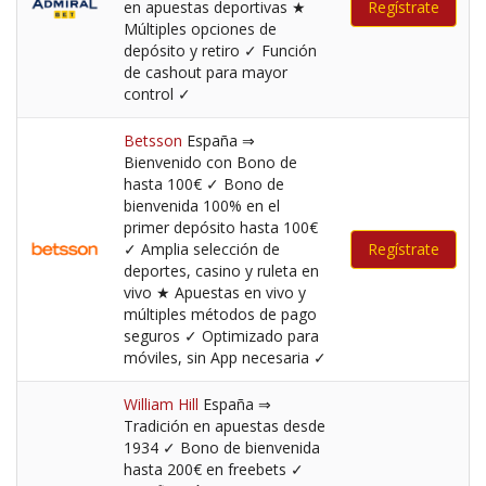
en apuestas deportivas ★
Regístrate
Múltiples opciones de
depósito y retiro ✓ Función
de cashout para mayor
control ✓
Betsson
España ⇒
Bienvenido con Bono de
hasta 100€ ✓ Bono de
bienvenida 100% en el
primer depósito hasta 100€
✓ Amplia selección de
Regístrate
deportes, casino y ruleta en
vivo ★ Apuestas en vivo y
múltiples métodos de pago
seguros ✓ Optimizado para
móviles, sin App necesaria ✓
William Hill
España ⇒
Tradición en apuestas desde
1934 ✓ Bono de bienvenida
hasta 200€ en freebets ✓