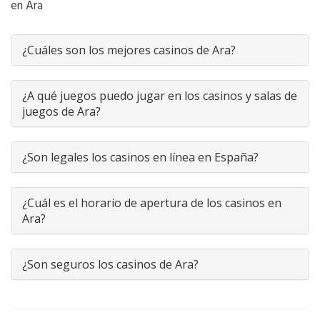
en Ara
¿Cuáles son los mejores casinos de Ara?
¿A qué juegos puedo jugar en los casinos y salas de
juegos de Ara?
¿Son legales los casinos en línea en España?
¿Cuál es el horario de apertura de los casinos en
Ara?
¿Son seguros los casinos de Ara?