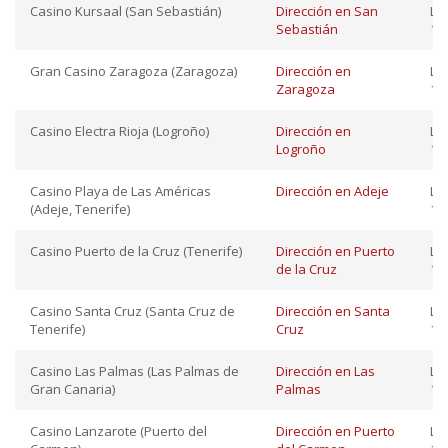
Casino Kursaal (San Sebastián)
Dirección en San
Lu
Sebastián
12:
Gran Casino Zaragoza (Zaragoza)
Dirección en
Lu
Zaragoza
12:
Casino Electra Rioja (Logroño)
Dirección en
Lu
Logroño
12:
Casino Playa de Las Américas
Dirección en Adeje
Lu
(Adeje, Tenerife)
11:
Casino Puerto de la Cruz (Tenerife)
Dirección en Puerto
Lu
de la Cruz
11:
Casino Santa Cruz (Santa Cruz de
Dirección en Santa
Lu
Tenerife)
Cruz
12:
Casino Las Palmas (Las Palmas de
Dirección en Las
Lu
Gran Canaria)
Palmas
12:
Casino Lanzarote (Puerto del
Dirección en Puerto
Lu