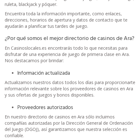
ruleta, blackjack y póquer.
Encuentra toda la información importante, como enlaces,
direcciones, horarios de apertura y datos de contacto que te
ayudarán a planificar tus tardes de juego.
¿Por qué somos el mejor directorio de casinos de Ara?
En Casinoslocales.es encontrarás todo lo que necesitas para
disfrutar de una experiencia de juego de primera clase en Ara.
Nos destacamos por brindar:
Información actualizada
Actualizamos nuestros datos todos los días para proporcionarte
información relevante sobre los proveedores de casinos en Ara
y sus ofertas de juegos y bonos disponibles.
Proveedores autorizados
En nuestro directorio de casinos en Ara sólo incluimos
compañías autorizadas por la Dirección General de Ordenación
del Juego (DGOJ), así garantizamos que nuestra selección es
confiable.