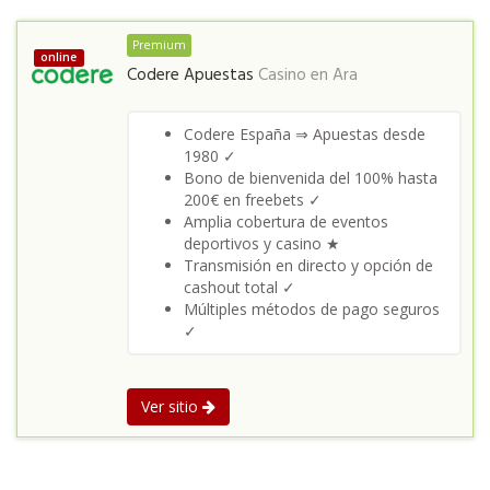
Premium
online
Codere Apuestas
Casino en
Ara
Codere España ⇒ Apuestas desde
1980 ✓
Bono de bienvenida del 100% hasta
200€ en freebets ✓
Amplia cobertura de eventos
deportivos y casino ★
Transmisión en directo y opción de
cashout total ✓
Múltiples métodos de pago seguros
✓
Ver sitio