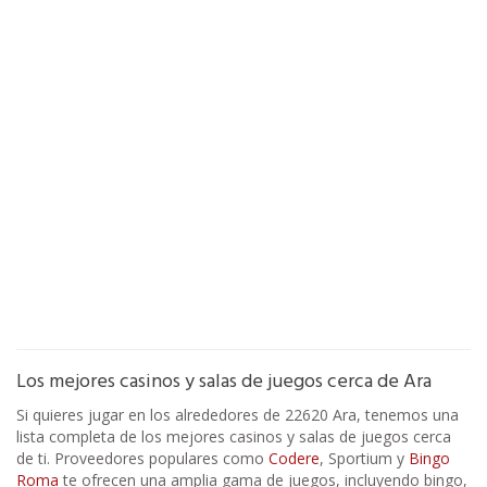
Los mejores casinos y salas de juegos cerca de Ara
Si quieres jugar en los alrededores de 22620 Ara, tenemos una
lista completa de los mejores casinos y salas de juegos cerca
de ti. Proveedores populares como
Codere
, Sportium y
Bingo
Roma
te ofrecen una amplia gama de juegos, incluyendo bingo,