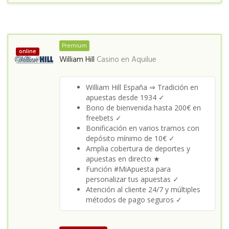
Premium
online
William Hill
Casino en
Aquilue
William Hill España ⇒ Tradición en
apuestas desde 1934 ✓
Bono de bienvenida hasta 200€ en
freebets ✓
Bonificación en varios tramos con
depósito mínimo de 10€ ✓
Amplia cobertura de deportes y
apuestas en directo ★
Función #MiApuesta para
personalizar tus apuestas ✓
Atención al cliente 24/7 y múltiples
métodos de pago seguros ✓