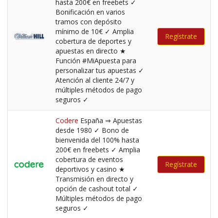
hasta 200€ en freebets ✓
Bonificación en varios
tramos con depósito
mínimo de 10€ ✓ Amplia
Regístrate
cobertura de deportes y
apuestas en directo ★
Función #MiApuesta para
personalizar tus apuestas ✓
Atención al cliente 24/7 y
múltiples métodos de pago
seguros ✓
Codere
España ⇒ Apuestas
desde 1980 ✓ Bono de
bienvenida del 100% hasta
200€ en freebets ✓ Amplia
cobertura de eventos
Regístrate
deportivos y casino ★
Transmisión en directo y
opción de cashout total ✓
Múltiples métodos de pago
seguros ✓