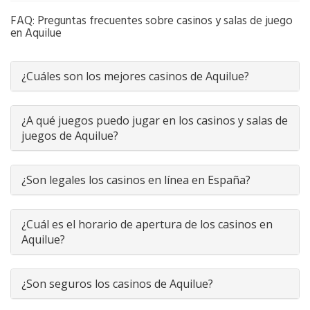
FAQ: Preguntas frecuentes sobre casinos y salas de juego
en Aquilue
¿Cuáles son los mejores casinos de Aquilue?
¿A qué juegos puedo jugar en los casinos y salas de
juegos de Aquilue?
¿Son legales los casinos en línea en España?
¿Cuál es el horario de apertura de los casinos en
Aquilue?
¿Son seguros los casinos de Aquilue?