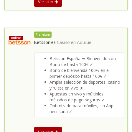
Ver sitio
Premium
online
Betsson.es
Casino en
Aquilue
Betsson España ⇒ Bienvenido con
Bono de hasta 100€ ✓
Bono de bienvenida 100% en el
primer depósito hasta 100€ ✓
Amplia selección de deportes, casino
y ruleta en vivo ★
Apuestas en vivo y múltiples
métodos de pago seguros ✓
Optimizado para móviles, sin App
necesaria ✓
Ver sitio