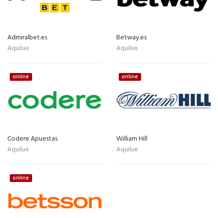
Admiralbet.es
Betway.es
Aquilue
Aquilue
online
online
Codere Apuestas
William Hill
Aquilue
Aquilue
online