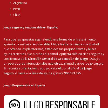
Argentina
Perú
Chile
Juega seguro y responsable en España:
Para que las apuestas sigan siendo una forma de entretenimiento,
apuesta de manera responsable. Utiliza las herramientas de control
que ofrecen las plataformas, establece tus propios límites y busca
ayuda si sientes que pierdes el control. Apuesta solo en sitios seguros y
con licencia de la
Dirección General de Ordenación del Juego
(DGOJ) o
en operadores internacionales que ofrezcan medidas de juego seguro.
Si necesitas orientación o apoyo, visita el portal oficial de
Juego
Seguro
o llama a la línea de ayuda gratuita
900 533 025
.
Juego Responsable en España
: