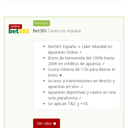
Premium
online
Bet365
Casino en
Aquilue
Bet365 España ⇒ Líder Mundial en
Apuestas Online ✓
Bono de bienvenida del 100% hasta
200€ en créditos de apuesta ✓
Cuota mínima de 1.50 para liberar el
bono ★
Acceso a transmisiones en directo y
apuestas en vivo ✓
Apuestas deportivas y casino en una
sola plataforma ✓
Se aplican T&C y +18.
Ver sitio