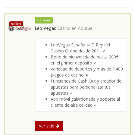
Premium
online
Leo Vegas
Casino en
Aquilue
LeoVegas España ⇒ El Rey del
Casino Online desde 2011 ✓
Bono de bienvenida de hasta 200€
en el primer depósito ✓
Variedad de deportes y más de 1.400
juegos de casino ★
Funciones de Cash Out y creador de
apuestas para personalizar tus
apuestas ✓
App móvil galardonada y soporte al
cliente de alta calidad ✓
Ver sitio