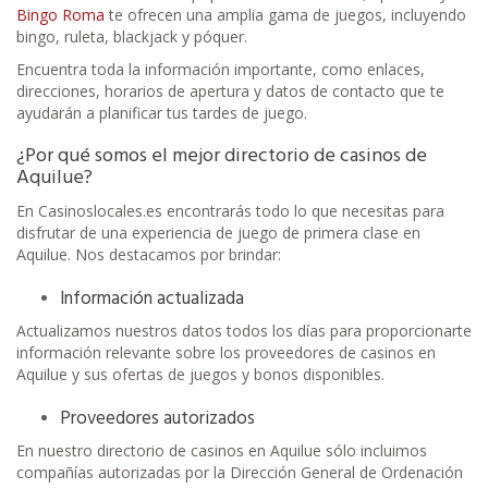
Bingo Roma
te ofrecen una amplia gama de juegos, incluyendo
bingo, ruleta, blackjack y póquer.
Encuentra toda la información importante, como enlaces,
direcciones, horarios de apertura y datos de contacto que te
ayudarán a planificar tus tardes de juego.
¿Por qué somos el mejor directorio de casinos de
Aquilue?
En Casinoslocales.es encontrarás todo lo que necesitas para
disfrutar de una experiencia de juego de primera clase en
Aquilue. Nos destacamos por brindar:
Información actualizada
Actualizamos nuestros datos todos los días para proporcionarte
información relevante sobre los proveedores de casinos en
Aquilue y sus ofertas de juegos y bonos disponibles.
Proveedores autorizados
En nuestro directorio de casinos en Aquilue sólo incluimos
compañías autorizadas por la Dirección General de Ordenación