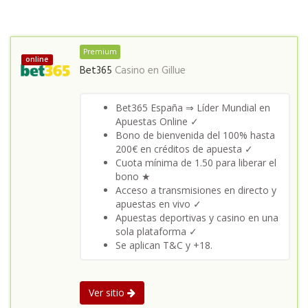
Premium
online
Bet365
Casino en
Gillue
Bet365 España ⇒ Líder Mundial en
Apuestas Online ✓
Bono de bienvenida del 100% hasta
200€ en créditos de apuesta ✓
Cuota mínima de 1.50 para liberar el
bono ★
Acceso a transmisiones en directo y
apuestas en vivo ✓
Apuestas deportivas y casino en una
sola plataforma ✓
Se aplican T&C y +18.
Ver sitio