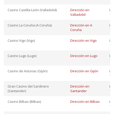
Casino Castilla-León (Valladolid)
Dirección en
Lu
Valladolid
12:
Casino La Coruña (A Coruña)
Dirección en A
Lu
Coruña
12:
Casino Vigo (Vigo)
Dirección en Vigo
Lu
12:
Casino Lugo (Lugo)
Dirección en Lugo
Lu
12:
Casino de Asturias (Gijón)
Dirección en Gijón
Lu
12:
Gran Casino del Sardinero
Dirección en
Lu
(Santander)
Santander
12:
Casino Bilbao (Bilbao)
Dirección en Bilbao
Lu
12: