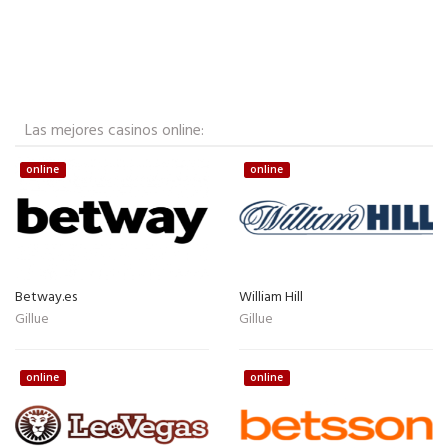
Las mejores casinos online:
online
online
Betway.es
William Hill
Gillue
Gillue
online
online