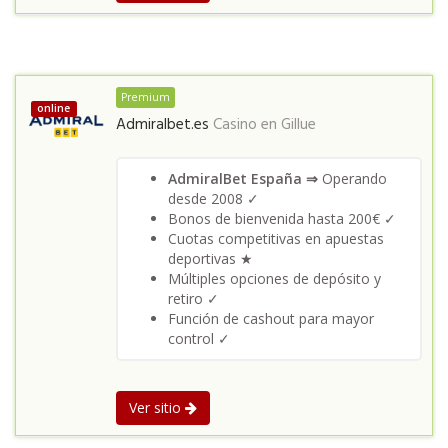
Premium
online
Admiralbet.es
Casino en
Gillue
AdmiralBet España ⇒
Operando
desde 2008 ✓
Bonos de bienvenida hasta 200€ ✓
Cuotas competitivas en apuestas
deportivas ★
Múltiples opciones de depósito y
retiro ✓
Función de cashout para mayor
control ✓
Ver sitio