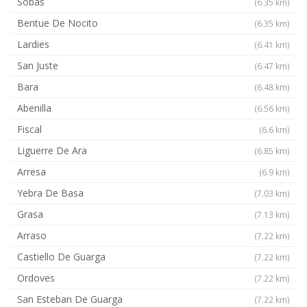
Sobas
(6.35 km)
Bentue De Nocito
(6.35 km)
Lardies
(6.41 km)
San Juste
(6.47 km)
Bara
(6.48 km)
Abenilla
(6.56 km)
Fiscal
(6.6 km)
Liguerre De Ara
(6.85 km)
Arresa
(6.9 km)
Yebra De Basa
(7.03 km)
Grasa
(7.13 km)
Arraso
(7.22 km)
Castiello De Guarga
(7.22 km)
Ordoves
(7.22 km)
San Esteban De Guarga
(7.22 km)