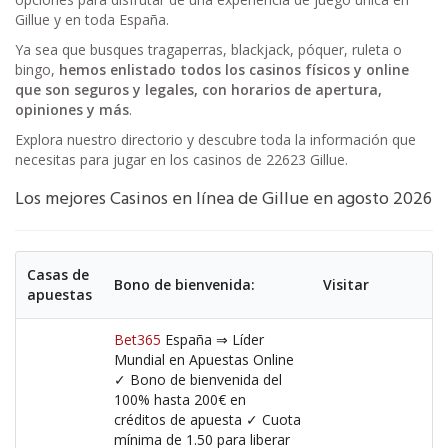
Gillue y en toda España.
Ya sea que busques tragaperras, blackjack, póquer, ruleta o
bingo,
hemos enlistado todos los casinos físicos y online
que son seguros y legales, con horarios de apertura,
opiniones y más
.
Explora nuestro directorio y descubre toda la información que
necesitas para jugar en los casinos de 22623 Gillue.
Los mejores Casinos en línea de Gillue en agosto 2026
Casas de
Bono de bienvenida:
Visitar
apuestas
Bet365
España ⇒ Líder
Mundial en Apuestas Online
✓ Bono de bienvenida del
100% hasta 200€ en
créditos de apuesta ✓ Cuota
mínima de 1.50 para liberar