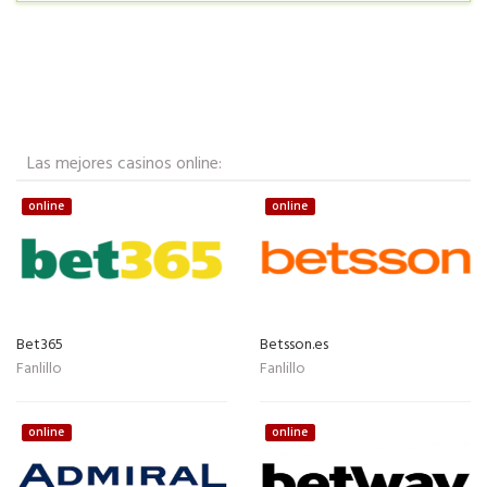
Las mejores casinos online:
online
online
Bet365
Betsson.es
Fanlillo
Fanlillo
online
online