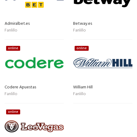
Admiralbet.es
Betway.es
Fanlillo
Fanlillo
online
online
Codere Apuestas
William Hill
Fanlillo
Fanlillo
online