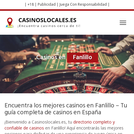
Skip
| +18 | Publicidad | Juega Con Responsabilidad |
to
main
content
Toggl
navig
Casinos en
Fanlillo
Encuentra los mejores casinos en Fanlillo – Tu
guía completa de casinos en España
¡Bienvenido a Casinoslocales.es, tu
directorio completo y
confiable de casinos
en Fanlillo! Aquí encontrarás las mejores
opciones para disfrutar de una experiencia de juego única en