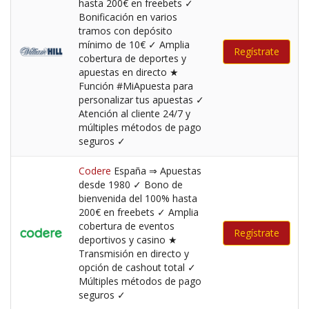
hasta 200€ en freebets ✓
Bonificación en varios
tramos con depósito
mínimo de 10€ ✓ Amplia
Regístrate
cobertura de deportes y
apuestas en directo ★
Función #MiApuesta para
personalizar tus apuestas ✓
Atención al cliente 24/7 y
múltiples métodos de pago
seguros ✓
Codere
España ⇒ Apuestas
desde 1980 ✓ Bono de
bienvenida del 100% hasta
200€ en freebets ✓ Amplia
cobertura de eventos
Regístrate
deportivos y casino ★
Transmisión en directo y
opción de cashout total ✓
Múltiples métodos de pago
seguros ✓