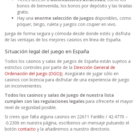
bonos de bienvenida, los bonos por depósito y las tiradas
gratis.
Hay una
enorme selección de juegos
disponibles, como
póquer, bingo, ruleta y juegos con crupier en vivo.
Juega de forma segura y cómoda desde donde estés y disfruta
de las ventajas de los mejores casinos en línea de España.
Situación legal del juego en España
Todos los casinos y salas de juegos de España están sujetos a
estrictos controles por parte de la
Dirección General de
Ordenación del Juego (DGOJ)
. Asegúrate de jugar sólo en
casinos con licencia para disfrutar de una experiencia de juego
sin inconvenientes.
Todos los casinos y salas de juego de nuestra lista
cumplen con las regulaciones legales
para ofrecerte el mayor
nivel de seguridad posible.
Si crees que falta alguna casinos en 22611 Fanlillo / 42.4770 –
-0.2306 en nuestra página, escríbenos un mensaje pulsando el
botón
contacto
y la añadiremos a nuestro directorio.