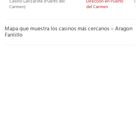
Casino Lanzarote (Puerto del
Dirección en Puerto
Lu
Carmen)
del Carmen
12:
Mapa que muestra los casinos más cercanos – Aragon
Fanlillo