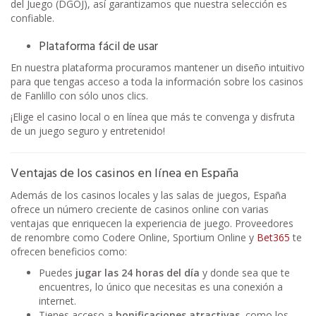
del Juego (DGOJ), así garantizamos que nuestra selección es
confiable.
Plataforma fácil de usar
En nuestra plataforma procuramos mantener un diseño intuitivo
para que tengas acceso a toda la información sobre los casinos
de Fanlillo con sólo unos clics.
¡Elige el casino local o en línea que más te convenga y disfruta
de un juego seguro y entretenido!
Ventajas de los casinos en línea en España
Además de los casinos locales y las salas de juegos, España
ofrece un número creciente de casinos online con varias
ventajas que enriquecen la experiencia de juego. Proveedores
de renombre como Codere Online, Sportium Online y
Bet365
te
ofrecen beneficios como:
Puedes
jugar las 24 horas del día
y donde sea que te
encuentres, lo único que necesitas es una conexión a
internet.
Tienes acceso a
bonificaciones atractivas
, como los