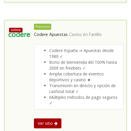
Premium
online
Codere Apuestas
Casino en
Fanlillo
Codere España ⇒ Apuestas desde
1980 ✓
Bono de bienvenida del 100% hasta
200€ en freebets ✓
Amplia cobertura de eventos
deportivos y casino ★
Transmisión en directo y opción de
cashout total ✓
Múltiples métodos de pago seguros
✓
Ver sitio