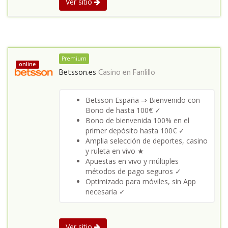
Ver sitio
Premium
online
Betsson.es
Casino en
Fanlillo
Betsson España ⇒ Bienvenido con
Bono de hasta 100€ ✓
Bono de bienvenida 100% en el
primer depósito hasta 100€ ✓
Amplia selección de deportes, casino
y ruleta en vivo ★
Apuestas en vivo y múltiples
métodos de pago seguros ✓
Optimizado para móviles, sin App
necesaria ✓
Ver sitio