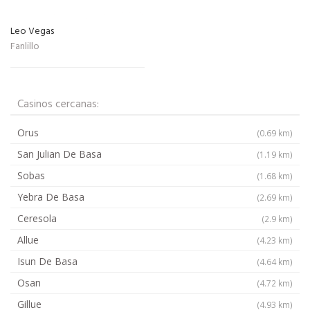
Leo Vegas
Fanlillo
Casinos cercanas:
Orus
(0.69 km)
San Julian De Basa
(1.19 km)
Sobas
(1.68 km)
Yebra De Basa
(2.69 km)
Ceresola
(2.9 km)
Allue
(4.23 km)
Isun De Basa
(4.64 km)
Osan
(4.72 km)
Gillue
(4.93 km)