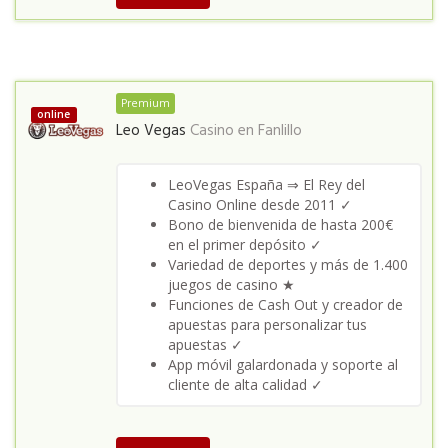
Premium
online
Leo Vegas
Casino en
Fanlillo
LeoVegas España ⇒ El Rey del
Casino Online desde 2011 ✓
Bono de bienvenida de hasta 200€
en el primer depósito ✓
Variedad de deportes y más de 1.400
juegos de casino ★
Funciones de Cash Out y creador de
apuestas para personalizar tus
apuestas ✓
App móvil galardonada y soporte al
cliente de alta calidad ✓