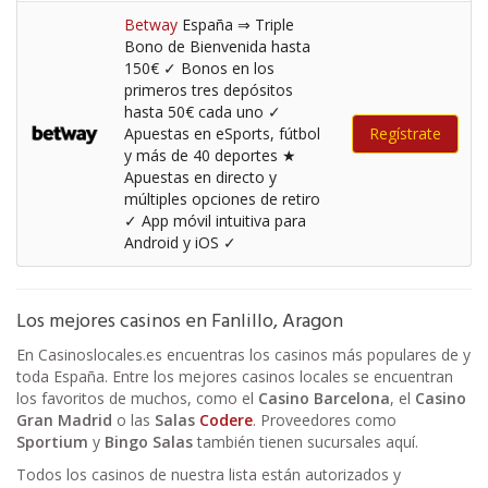
Betway
España ⇒ Triple
Bono de Bienvenida hasta
150€ ✓ Bonos en los
primeros tres depósitos
hasta 50€ cada uno ✓
Apuestas en eSports, fútbol
Regístrate
y más de 40 deportes ★
Apuestas en directo y
múltiples opciones de retiro
✓ App móvil intuitiva para
Android y iOS ✓
Los mejores casinos en Fanlillo, Aragon
En Casinoslocales.es encuentras los casinos más populares de y
toda España. Entre los mejores casinos locales se encuentran
los favoritos de muchos, como el
Casino Barcelona
, el
Casino
Gran Madrid
o las
Salas
Codere
. Proveedores como
Sportium
y
Bingo Salas
también tienen sucursales aquí.
Todos los casinos de nuestra lista están autorizados y