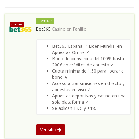
Premium
online
Bet365
Casino en
Fanlillo
Bet365 España ⇒ Líder Mundial en
Apuestas Online ✓
Bono de bienvenida del 100% hasta
200€ en créditos de apuesta ✓
Cuota mínima de 1.50 para liberar el
bono ★
Acceso a transmisiones en directo y
apuestas en vivo ✓
Apuestas deportivas y casino en una
sola plataforma ✓
Se aplican T&C y +18.
Ver sitio