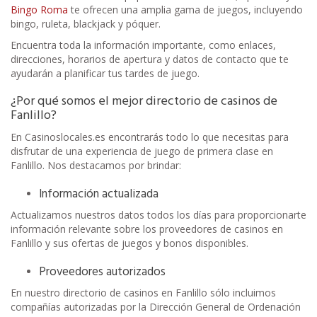
Bingo Roma
te ofrecen una amplia gama de juegos, incluyendo
bingo, ruleta, blackjack y póquer.
Encuentra toda la información importante, como enlaces,
direcciones, horarios de apertura y datos de contacto que te
ayudarán a planificar tus tardes de juego.
¿Por qué somos el mejor directorio de casinos de
Fanlillo?
En Casinoslocales.es encontrarás todo lo que necesitas para
disfrutar de una experiencia de juego de primera clase en
Fanlillo. Nos destacamos por brindar:
Información actualizada
Actualizamos nuestros datos todos los días para proporcionarte
información relevante sobre los proveedores de casinos en
Fanlillo y sus ofertas de juegos y bonos disponibles.
Proveedores autorizados
En nuestro directorio de casinos en Fanlillo sólo incluimos
compañías autorizadas por la Dirección General de Ordenación