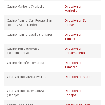
Casino Marbella (Marbella)
Dirección en
Lu
Marbella
12:
Casino Admiral San Roque (San
Dirección en San
Lu
Roque / Sotogrande)
Roque
12:
Casino Admiral Sevilla (Tomares)
Dirección en
Lu
Tomares
12:
Casino Torrequebrada
Dirección en
Lu
(Benalmádena)
Benalmádena
12:
Casino Aljarafe (Tomares)
Dirección en
Lu
Tomares
12:
Gran Casino Murcia (Murcia)
Dirección en Murcia
Lu
12:
Gran Casino Extremadura
Dirección en
Lu
(Badajoz)
Badajoz
12:
Casino León (León)
Dirección en León
Lu