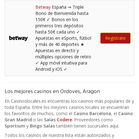
Betway
España ⇒ Triple
Bono de Bienvenida hasta
150€ ✓ Bonos en los
primeros tres depósitos
hasta 50€ cada uno ✓
Apuestas en eSports, fútbol
Regístrate
y más de 40 deportes ★
Apuestas en directo y
múltiples opciones de retiro
✓ App móvil intuitiva para
Android y iOS ✓
Los mejores casinos en Ordoves, Aragon
En Casinoslocales.es encuentras los casinos más populares de y
toda España. Entre los mejores casinos locales se encuentran
los favoritos de muchos, como el
Casino Barcelona
, el
Casino
Gran Madrid
o las
Salas
Codere
. Proveedores como
Sportium
y
Bingo Salas
también tienen sucursales aquí.
Todos los casinos de nuestra lista están autorizados y