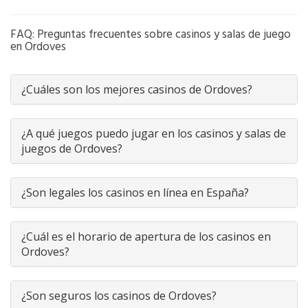
FAQ: Preguntas frecuentes sobre casinos y salas de juego
en Ordoves
¿Cuáles son los mejores casinos de Ordoves?
¿A qué juegos puedo jugar en los casinos y salas de
juegos de Ordoves?
¿Son legales los casinos en línea en España?
¿Cuál es el horario de apertura de los casinos en
Ordoves?
¿Son seguros los casinos de Ordoves?