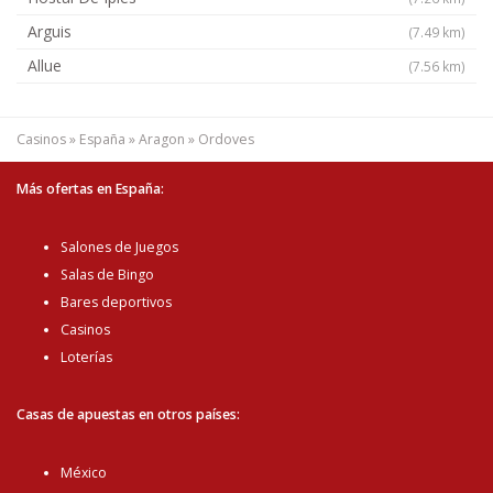
Arguis
(7.49 km)
Allue
(7.56 km)
Casinos
»
España
»
Aragon
»
Ordoves
Más ofertas en España:
Salones de Juegos
Salas de Bingo
Bares deportivos
Casinos
Loterías
Casas de apuestas en otros países:
México