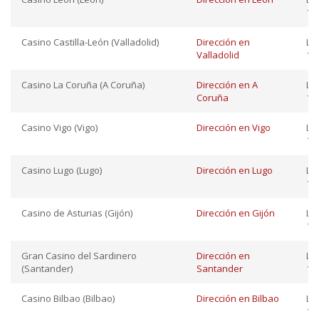
11:
Casino Castilla-León (Valladolid)
Dirección en
Lu
Valladolid
12:
Casino La Coruña (A Coruña)
Dirección en A
Lu
Coruña
12:
Casino Vigo (Vigo)
Dirección en Vigo
Lu
12:
Casino Lugo (Lugo)
Dirección en Lugo
Lu
12:
Casino de Asturias (Gijón)
Dirección en Gijón
Lu
12:
Gran Casino del Sardinero
Dirección en
Lu
(Santander)
Santander
12:
Casino Bilbao (Bilbao)
Dirección en Bilbao
Lu
12: