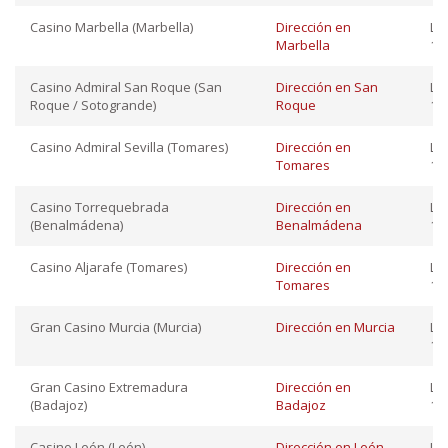
Casino Marbella (Marbella)
Dirección en
Lu
Marbella
12:
Casino Admiral San Roque (San
Dirección en San
Lu
Roque / Sotogrande)
Roque
12:
Casino Admiral Sevilla (Tomares)
Dirección en
Lu
Tomares
12:
Casino Torrequebrada
Dirección en
Lu
(Benalmádena)
Benalmádena
12:
Casino Aljarafe (Tomares)
Dirección en
Lu
Tomares
12:
Gran Casino Murcia (Murcia)
Dirección en Murcia
Lu
12:
Gran Casino Extremadura
Dirección en
Lu
(Badajoz)
Badajoz
12:
Casino León (León)
Dirección en León
Lu