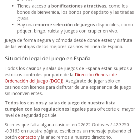
Tienes acceso a
bonificaciones atractivas
, como los
bonos de bienvenida, los bonos por depósito y las tiradas
gratis.
Hay una
enorme selección de juegos
disponibles, como
póquer, bingo, ruleta y juegos con crupier en vivo.
Juega de forma segura y cómoda desde donde estés y disfruta
de las ventajas de los mejores casinos en línea de España.
Situación legal del juego en España
Todos los casinos y salas de juegos de España están sujetos a
estrictos controles por parte de la
Dirección General de
Ordenación del Juego (DGOJ)
. Asegúrate de jugar sólo en
casinos con licencia para disfrutar de una experiencia de juego
sin inconvenientes.
Todos los casinos y salas de juego de nuestra lista
cumplen con las regulaciones legales
para ofrecerte el mayor
nivel de seguridad posible.
Si crees que falta alguna casinos en 22622 Ordoves / 42.3750 –
-0.3163 en nuestra página, escríbenos un mensaje pulsando el
botón
contacto
y la añadiremos a nuestro directorio.