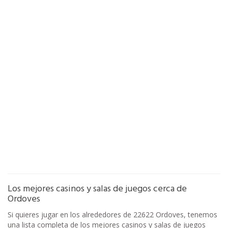
Los mejores casinos y salas de juegos cerca de
Ordoves
Si quieres jugar en los alrededores de 22622 Ordoves, tenemos
una lista completa de los mejores casinos y salas de juegos