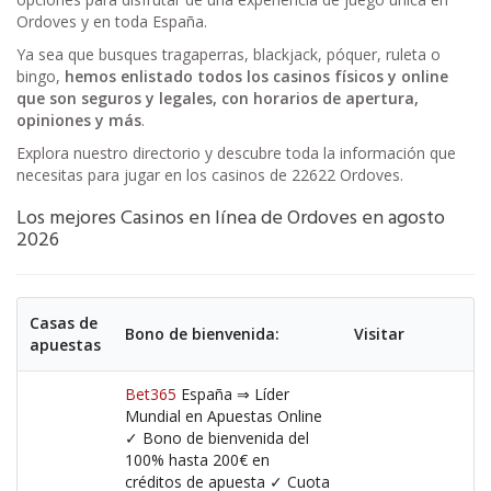
Ordoves y en toda España.
Ya sea que busques tragaperras, blackjack, póquer, ruleta o
bingo,
hemos enlistado todos los casinos físicos y online
que son seguros y legales, con horarios de apertura,
opiniones y más
.
Explora nuestro directorio y descubre toda la información que
necesitas para jugar en los casinos de 22622 Ordoves.
Los mejores Casinos en línea de Ordoves en agosto
2026
Casas de
Bono de bienvenida:
Visitar
apuestas
Bet365
España ⇒ Líder
Mundial en Apuestas Online
✓ Bono de bienvenida del
100% hasta 200€ en
créditos de apuesta ✓ Cuota