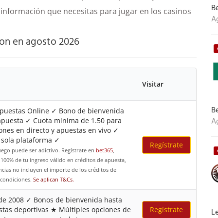
B
 información que necesitas para jugar en los casinos
A
ton en agosto 2026
Visitar
B
puestas Online ✓ Bono de bienvenida
A
 apuesta ✓ Cuota mínima de 1.50 para
ones en directo y apuestas en vivo ✓
 sola plataforma ✓
Regístrate
juego puede ser adictivo. Regístrate en
bet365
,
 100% de tu ingreso válido en créditos de apuesta,
ncias no incluyen el importe de los créditos de
s condiciones.
Se aplican T&Cs
.
e 2008 ✓ Bonos de bienvenida hasta
tas deportivas ★ Múltiples opciones de
Regístrate
L