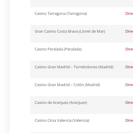
Casino Tarragona (Tarragona)
Dire
Gran Casino Costa Brava (Lloret de Mar)
Dire
Casino Peralada (Peralada)
Dire
Casino Gran Madrid – Torrelodones (Madrid)
Dire
Casino Gran Madrid – Colón (Madrid)
Dire
Casino de Aranjuez (Aranjuez)
Dire
Casino Cirsa Valencia (Valencia)
Dire