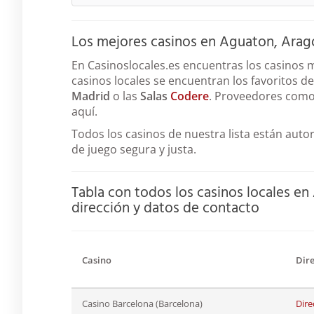
Los mejores casinos en Aguaton, Arag
En Casinoslocales.es encuentras los casinos 
casinos locales se encuentran los favoritos 
Madrid
o las
Salas
Codere
. Proveedores com
aquí.
Todos los casinos de nuestra lista están auto
de juego segura y justa.
Tabla con todos los casinos locales e
dirección y datos de contacto
Casino
Dir
Casino Barcelona (Barcelona)
Dire