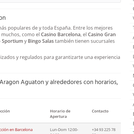
on
más populares de y toda España. Entre los mejores
de muchos, como el
Casino Barcelona
, el
Casino Gran
o
Sportium
y
Bingo Salas
también tienen sucursales
rizados y regulados para garantizarte una experiencia
n Aragon Aguaton y alrededores con horarios,
ección
Horario de
Contacto
Apertura
cción en Barcelona
Lun-Dom 12:00-
+34 93 225 78