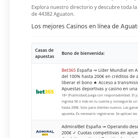
Explora nuestro directorio y descubre toda la
de 44382 Aguaton.
Los mejores Casinos en línea de Agua
Casas de
Bono de bienvenida:
apuestas
Bet365
España ⇒ Líder Mundial en A
del 100% hasta 200€ en créditos de
liberar el bono ★ Acceso a transmisi
Apuestas deportivas y casino en una
18+ (Publicidad) Juega con responsabilidad. El 
ingresa 5€ o más en tu cuenta y conseguirás un
hasta 200€. Solo para clientes nuevos. Las gana
apuesta. Es necesario registrarse. Se aplican la
AdmiralBet España ⇒ Operando desd
200€ ✓ Cuotas competitivas en apues