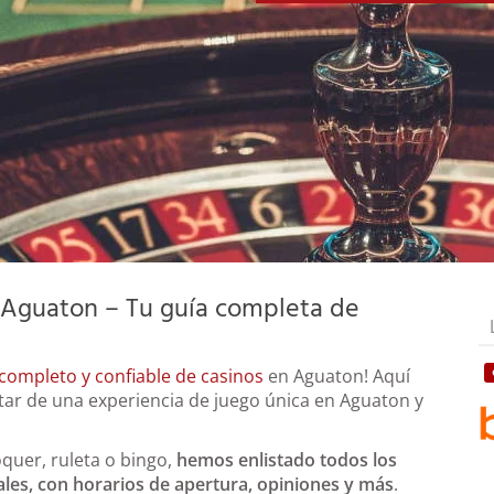
n Aguaton – Tu guía completa de
 completo y confiable de casinos
en Aguaton! Aquí
tar de una experiencia de juego única en Aguaton y
quer, ruleta o bingo,
hemos enlistado todos los
gales, con horarios de apertura, opiniones y más
.