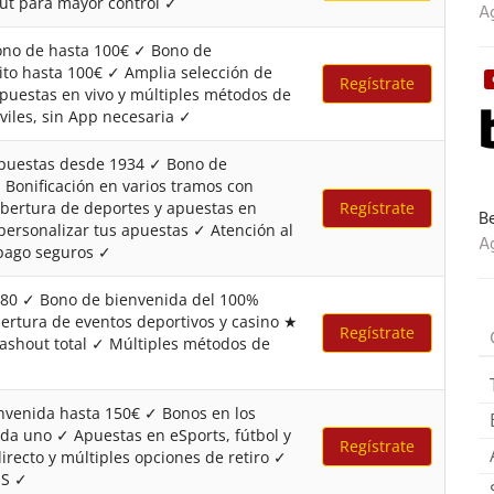
out para mayor control ✓
A
no de hasta 100€ ✓ Bono de
to hasta 100€ ✓ Amplia selección de
Regístrate
Apuestas en vivo y múltiples métodos de
iles, sin App necesaria ✓
puestas desde 1934 ✓ Bono de
 Bonificación en varios tramos con
bertura de deportes y apuestas en
Regístrate
B
ersonalizar tus apuestas ✓ Atención al
A
 pago seguros ✓
80 ✓ Bono de bienvenida del 100%
ertura de eventos deportivos y casino ★
Regístrate
cashout total ✓ Múltiples métodos de
nvenida hasta 150€ ✓ Bonos en los
ada uno ✓ Apuestas en eSports, fútbol y
Regístrate
recto y múltiples opciones de retiro ✓
OS ✓