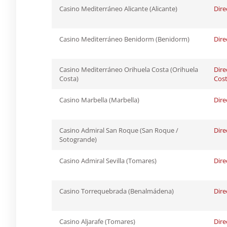
Casino Mediterráneo Alicante (Alicante)
Dire
Casino Mediterráneo Benidorm (Benidorm)
Dire
Casino Mediterráneo Orihuela Costa (Orihuela
Dire
Costa)
Cos
Casino Marbella (Marbella)
Dire
Casino Admiral San Roque (San Roque /
Dire
Sotogrande)
Casino Admiral Sevilla (Tomares)
Dire
Casino Torrequebrada (Benalmádena)
Dir
Casino Aljarafe (Tomares)
Dire