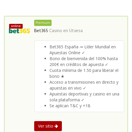
Premium
online
Bet365
Casino en
Utxesa
Bet365 España ⇒ Líder Mundial en
Apuestas Online ✓
Bono de bienvenida del 100% hasta
200€ en créditos de apuesta ✓
Cuota mínima de 1.50 para liberar el
bono ★
Acceso a transmisiones en directo y
apuestas en vivo ✓
Apuestas deportivas y casino en una
sola plataforma ✓
Se aplican T&C y +18.
Ver sitio