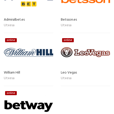
Admiralbet.es
Betsson.es
Utxesa
Utxesa
online
online
William Hill
Leo Vegas
Utxesa
Utxesa
online