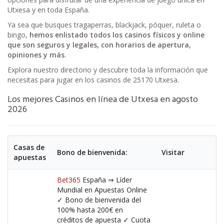
Utxesa y en toda España.
Ya sea que busques tragaperras, blackjack, póquer, ruleta o
bingo,
hemos enlistado todos los casinos físicos y online
que son seguros y legales, con horarios de apertura,
opiniones y más
.
Explora nuestro directorio y descubre toda la información que
necesitas para jugar en los casinos de 25170 Utxesa.
Los mejores Casinos en línea de Utxesa en agosto
2026
Casas de
Bono de bienvenida:
Visitar
apuestas
Bet365
España ⇒ Líder
Mundial en Apuestas Online
✓ Bono de bienvenida del
100% hasta 200€ en
créditos de apuesta ✓ Cuota