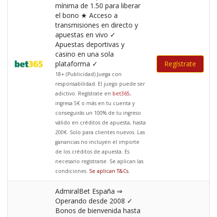
mínima de 1.50 para liberar
el bono ★ Acceso a
transmisiones en directo y
apuestas en vivo ✓
Apuestas deportivas y
casino en una sola
plataforma ✓
Regístrate
18+ (Publicidad) Juega con
responsabilidad. El juego puede ser
adictivo. Regístrate en
bet365
,
ingresa 5€ o más en tu cuenta y
conseguirás un 100% de tu ingreso
válido en créditos de apuesta, hasta
200€. Solo para clientes nuevos. Las
ganancias no incluyen el importe
de los créditos de apuesta. Es
necesario registrarse. Se aplican las
condiciones.
Se aplican T&Cs
.
AdmiralBet España ⇒
Operando desde 2008 ✓
Bonos de bienvenida hasta