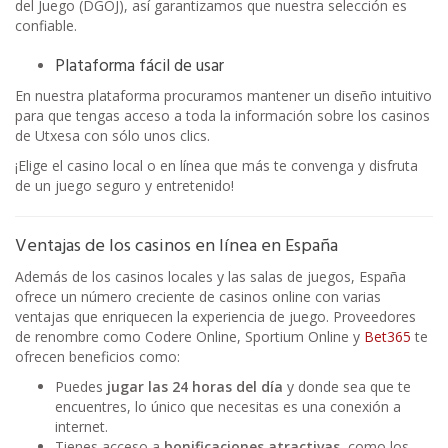
del Juego (DGOJ), así garantizamos que nuestra selección es
confiable.
Plataforma fácil de usar
En nuestra plataforma procuramos mantener un diseño intuitivo
para que tengas acceso a toda la información sobre los casinos
de Utxesa con sólo unos clics.
¡Elige el casino local o en línea que más te convenga y disfruta
de un juego seguro y entretenido!
Ventajas de los casinos en línea en España
Además de los casinos locales y las salas de juegos, España
ofrece un número creciente de casinos online con varias
ventajas que enriquecen la experiencia de juego. Proveedores
de renombre como Codere Online, Sportium Online y
Bet365
te
ofrecen beneficios como:
Puedes
jugar las 24 horas del día
y donde sea que te
encuentres, lo único que necesitas es una conexión a
internet.
Tienes acceso a
bonificaciones atractivas
, como los