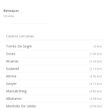
Betway.es
Utxesa
Casinos cercanas:
Torres De Segre
(0 km)
Soses
(1.43 km)
Alcarras
(2.26 km)
Sudanell
(3.14 km)
Aitona
(3.96 km)
Sunyer
(4.13 km)
Massalc0reig
(4.85 km)
Albatarrec
(4.98 km)
Montoliu De Lleida
(4.98 km)