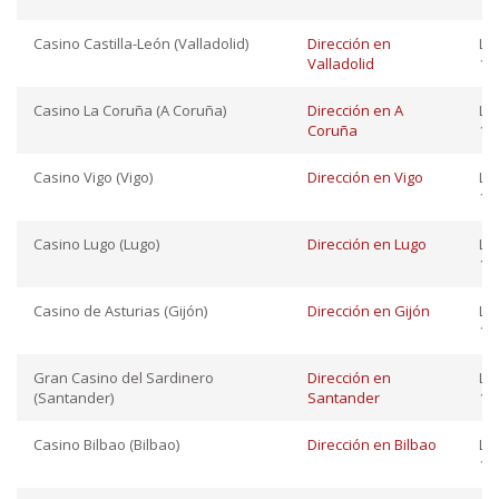
Casino Castilla-León (Valladolid)
Dirección en
Lu
Valladolid
12:
Casino La Coruña (A Coruña)
Dirección en A
Lu
Coruña
12:
Casino Vigo (Vigo)
Dirección en Vigo
Lu
12:
Casino Lugo (Lugo)
Dirección en Lugo
Lu
12:
Casino de Asturias (Gijón)
Dirección en Gijón
Lu
12:
Gran Casino del Sardinero
Dirección en
Lu
(Santander)
Santander
12:
Casino Bilbao (Bilbao)
Dirección en Bilbao
Lu
12: