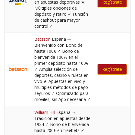
en apuestas deportivas ★
Regístrate
Múltiples opciones de
depósito y retiro ✓ Función
de cashout para mayor
control ✓
Betsson
España ⇒
Bienvenido con Bono de
hasta 100€ ✓ Bono de
bienvenida 100% en el
primer depósito hasta 100€
✓ Amplia selección de
Regístrate
deportes, casino y ruleta en
vivo ★ Apuestas en vivo y
múltiples métodos de pago
seguros ✓ Optimizado para
móviles, sin App necesaria ✓
William Hill
España ⇒
Tradición en apuestas desde
1934 ✓ Bono de bienvenida
hasta 200€ en freebets ✓