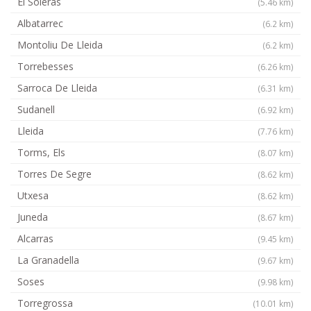
El Soleras
(5.46 km)
Albatarrec
(6.2 km)
Montoliu De Lleida
(6.2 km)
Torrebesses
(6.26 km)
Sarroca De Lleida
(6.31 km)
Sudanell
(6.92 km)
Lleida
(7.76 km)
Torms, Els
(8.07 km)
Torres De Segre
(8.62 km)
Utxesa
(8.62 km)
Juneda
(8.67 km)
Alcarras
(9.45 km)
La Granadella
(9.67 km)
Soses
(9.98 km)
Torregrossa
(10.01 km)