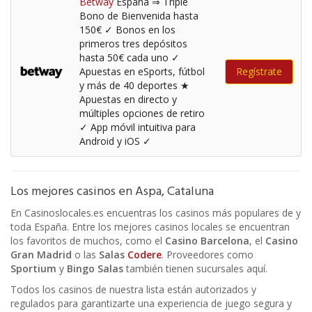
Betway
España ⇒ Triple
Bono de Bienvenida hasta
150€ ✓ Bonos en los
primeros tres depósitos
hasta 50€ cada uno ✓
Apuestas en eSports, fútbol
Regístrate
y más de 40 deportes ★
Apuestas en directo y
múltiples opciones de retiro
✓ App móvil intuitiva para
Android y iOS ✓
Los mejores casinos en Aspa, Cataluna
En Casinoslocales.es encuentras los casinos más populares de y
toda España. Entre los mejores casinos locales se encuentran
los favoritos de muchos, como el
Casino Barcelona
, el
Casino
Gran Madrid
o las
Salas
Codere
. Proveedores como
Sportium
y
Bingo Salas
también tienen sucursales aquí.
Todos los casinos de nuestra lista están autorizados y
regulados para garantizarte una experiencia de juego segura y