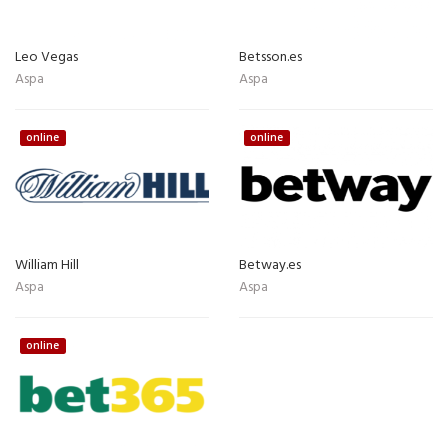
Leo Vegas
Betsson.es
Aspa
Aspa
online
online
William Hill
Betway.es
Aspa
Aspa
online