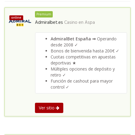
Premium
online
Admiralbet.es
Casino en
Aspa
AdmiralBet España ⇒
Operando
desde 2008 ✓
Bonos de bienvenida hasta 200€ ✓
Cuotas competitivas en apuestas
deportivas ★
Múltiples opciones de depósito y
retiro ✓
Función de cashout para mayor
control ✓
Ver sitio