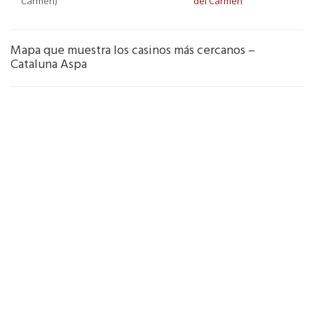
Carmen)
del Carmen
12:
Mapa que muestra los casinos más cercanos –
Cataluna Aspa