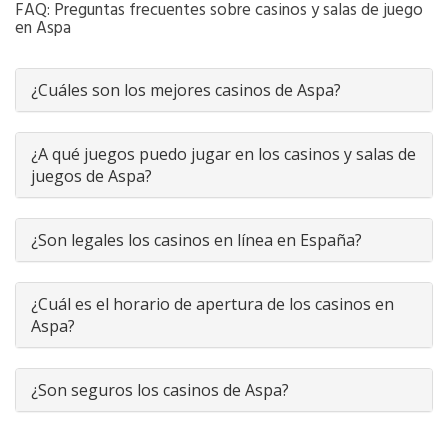
FAQ: Preguntas frecuentes sobre casinos y salas de juego
en Aspa
¿Cuáles son los mejores casinos de Aspa?
¿A qué juegos puedo jugar en los casinos y salas de
juegos de Aspa?
¿Son legales los casinos en línea en España?
¿Cuál es el horario de apertura de los casinos en
Aspa?
¿Son seguros los casinos de Aspa?