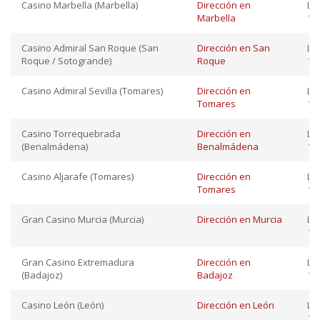
Casino Marbella (Marbella)
Dirección en
Lu
Marbella
12:
Casino Admiral San Roque (San
Dirección en San
Lu
Roque / Sotogrande)
Roque
12:
Casino Admiral Sevilla (Tomares)
Dirección en
Lu
Tomares
12:
Casino Torrequebrada
Dirección en
Lu
(Benalmádena)
Benalmádena
12:
Casino Aljarafe (Tomares)
Dirección en
Lu
Tomares
12:
Gran Casino Murcia (Murcia)
Dirección en Murcia
Lu
12:
Gran Casino Extremadura
Dirección en
Lu
(Badajoz)
Badajoz
12:
Casino León (León)
Dirección en León
Lu
11: