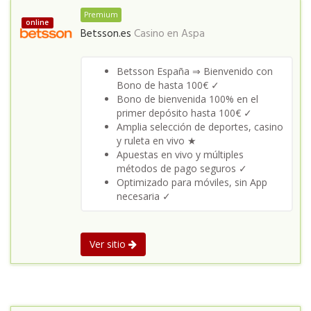
Premium
online
Betsson.es
Casino en
Aspa
Betsson España ⇒ Bienvenido con
Bono de hasta 100€ ✓
Bono de bienvenida 100% en el
primer depósito hasta 100€ ✓
Amplia selección de deportes, casino
y ruleta en vivo ★
Apuestas en vivo y múltiples
métodos de pago seguros ✓
Optimizado para móviles, sin App
necesaria ✓
Ver sitio