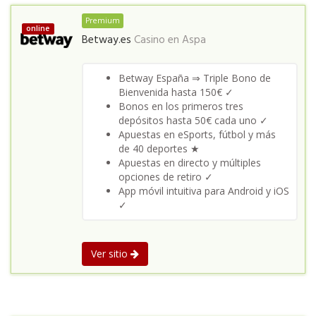
Premium
online
Betway.es
Casino en
Aspa
Betway España ⇒ Triple Bono de
Bienvenida hasta 150€ ✓
Bonos en los primeros tres
depósitos hasta 50€ cada uno ✓
Apuestas en eSports, fútbol y más
de 40 deportes ★
Apuestas en directo y múltiples
opciones de retiro ✓
App móvil intuitiva para Android y iOS
✓
Ver sitio