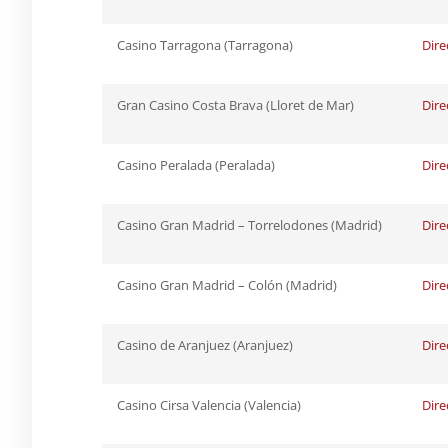
Casino Tarragona (Tarragona)
Dire
Gran Casino Costa Brava (Lloret de Mar)
Dire
Casino Peralada (Peralada)
Dire
Casino Gran Madrid – Torrelodones (Madrid)
Dire
Casino Gran Madrid – Colón (Madrid)
Dire
Casino de Aranjuez (Aranjuez)
Dire
Casino Cirsa Valencia (Valencia)
Dire