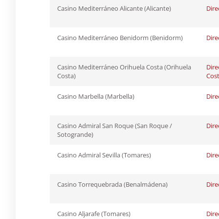
Casino Mediterráneo Alicante (Alicante)
Dire
Casino Mediterráneo Benidorm (Benidorm)
Dire
Casino Mediterráneo Orihuela Costa (Orihuela
Dire
Costa)
Cos
Casino Marbella (Marbella)
Dire
Casino Admiral San Roque (San Roque /
Dire
Sotogrande)
Casino Admiral Sevilla (Tomares)
Dire
Casino Torrequebrada (Benalmádena)
Dir
Casino Aljarafe (Tomares)
Dire