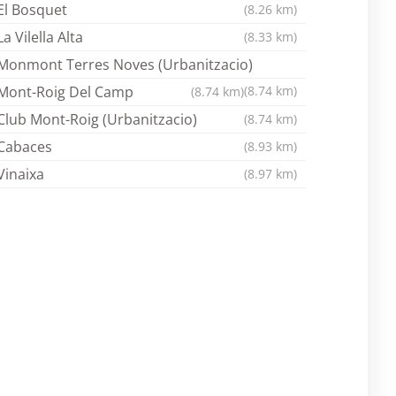
El Bosquet
(8.26 km)
La Vilella Alta
(8.33 km)
Monmont Terres Noves (Urbanitzacio)
Mont-Roig Del Camp
(8.74 km)
(8.74 km)
Club Mont-Roig (Urbanitzacio)
(8.74 km)
Cabaces
(8.93 km)
Vinaixa
(8.97 km)