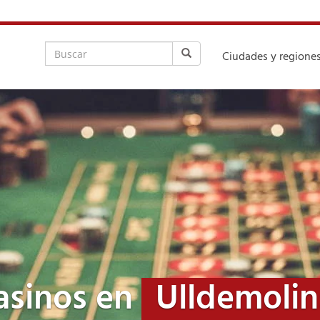
Ciudades y regione
asinos en
Ulldemolin