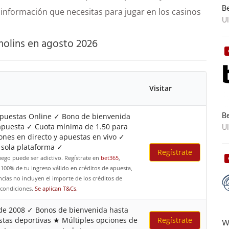
B
 información que necesitas para jugar en los casinos
U
molins en agosto 2026
Visitar
B
puestas Online ✓ Bono de bienvenida
U
 apuesta ✓ Cuota mínima de 1.50 para
ones en directo y apuestas en vivo ✓
 sola plataforma ✓
Regístrate
juego puede ser adictivo. Regístrate en
bet365
,
 100% de tu ingreso válido en créditos de apuesta,
ncias no incluyen el importe de los créditos de
s condiciones.
Se aplican T&Cs
.
e 2008 ✓ Bonos de bienvenida hasta
tas deportivas ★ Múltiples opciones de
Regístrate
Wi