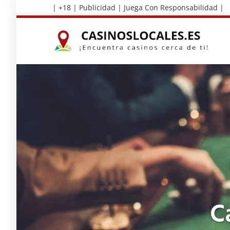
Skip
| +18 | Publicidad | Juega Con Responsabilidad |
to
main
content
C