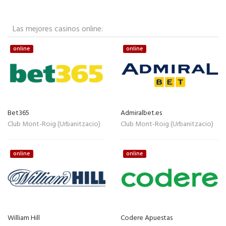
Las mejores casinos online:
online
online
Bet365
Admiralbet.es
Club Mont-Roig (Urbanitzacio)
Club Mont-Roig (Urbanitzacio)
online
online
William Hill
Codere Apuestas