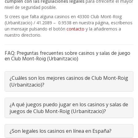
cumplen con las regulaciones legales
para ofrecerte el mayor
nivel de seguridad posible.
Si crees que falta alguna casinos en 43300 Club Mont-Roig
(Urbanitzacio) / 41.2089 – 0.9538 en nuestra página, escríbenos
un mensaje pulsando el botón
contacto
y la añadiremos a
nuestro directorio.
FAQ: Preguntas frecuentes sobre casinos y salas de juego
en Club Mont-Roig (Urbanitzacio)
¿Cuáles son los mejores casinos de Club Mont-Roig
(Urbanitzacio)?
¿A qué juegos puedo jugar en los casinos y salas de
juegos de Club Mont-Roig (Urbanitzacio)?
¿Son legales los casinos en línea en España?