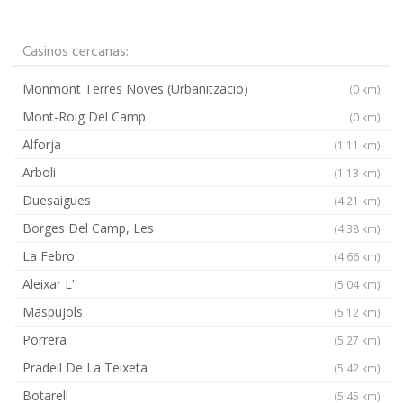
Casinos cercanas:
Monmont Terres Noves (Urbanitzacio)
(0 km)
Mont-Roig Del Camp
(0 km)
Alforja
(1.11 km)
Arboli
(1.13 km)
Duesaigues
(4.21 km)
Borges Del Camp, Les
(4.38 km)
La Febro
(4.66 km)
Aleixar L’
(5.04 km)
Maspujols
(5.12 km)
Porrera
(5.27 km)
Pradell De La Teixeta
(5.42 km)
Botarell
(5.45 km)