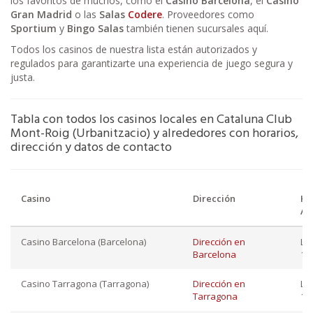
los favoritos de muchos, como el
Casino Barcelona
, el
Casino
Gran Madrid
o las
Salas
Codere
. Proveedores como
Sportium
y
Bingo Salas
también tienen sucursales aquí.
Todos los casinos de nuestra lista están autorizados y
regulados para garantizarte una experiencia de juego segura y
justa.
Tabla con todos los casinos locales en Cataluna Club
Mont-Roig (Urbanitzacio) y alrededores con horarios,
dirección y datos de contacto
Casino
Dirección
Ho
Ap
Casino Barcelona (Barcelona)
Dirección en
Lu
Barcelona
12:
Casino Tarragona (Tarragona)
Dirección en
Lu
Tarragona
12: