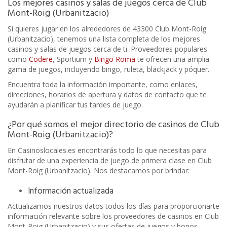
Los mejores casinos y salas de juegos cerca de Club
Mont-Roig (Urbanitzacio)
Si quieres jugar en los alrededores de 43300 Club Mont-Roig
(Urbanitzacio), tenemos una lista completa de los mejores
casinos y salas de juegos cerca de ti. Proveedores populares
como
Codere
, Sportium y
Bingo Roma
te ofrecen una amplia
gama de juegos, incluyendo bingo, ruleta, blackjack y póquer.
Encuentra toda la información importante, como enlaces,
direcciones, horarios de apertura y datos de contacto que te
ayudarán a planificar tus tardes de juego.
¿Por qué somos el mejor directorio de casinos de Club
Mont-Roig (Urbanitzacio)?
En Casinoslocales.es encontrarás todo lo que necesitas para
disfrutar de una experiencia de juego de primera clase en Club
Mont-Roig (Urbanitzacio). Nos destacamos por brindar:
Información actualizada
Actualizamos nuestros datos todos los días para proporcionarte
información relevante sobre los proveedores de casinos en Club
Mont-Roig (Urbanitzacio) y sus ofertas de juegos y bonos