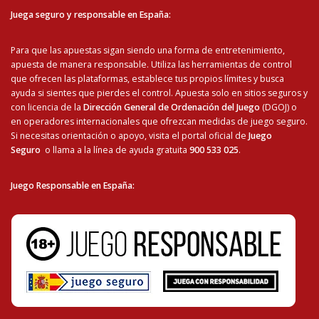
Juega seguro y responsable en España:
Para que las apuestas sigan siendo una forma de entretenimiento,
apuesta de manera responsable. Utiliza las herramientas de control
que ofrecen las plataformas, establece tus propios límites y busca
ayuda si sientes que pierdes el control. Apuesta solo en sitios seguros y
con licencia de la
Dirección General de Ordenación del Juego
(DGOJ) o
en operadores internacionales que ofrezcan medidas de juego seguro.
Si necesitas orientación o apoyo, visita el portal oficial de
Juego
Seguro
o llama a la línea de ayuda gratuita
900 533 025
.
Juego Responsable en España
: