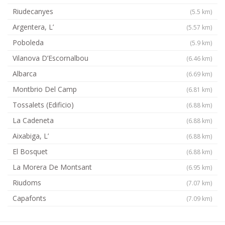
Riudecanyes
(5.5 km)
Argentera, L’
(5.57 km)
Poboleda
(5.9 km)
Vilanova D’Escornalbou
(6.46 km)
Albarca
(6.69 km)
Montbrio Del Camp
(6.81 km)
Tossalets (Edificio)
(6.88 km)
La Cadeneta
(6.88 km)
Aixabiga, L’
(6.88 km)
El Bosquet
(6.88 km)
La Morera De Montsant
(6.95 km)
Riudoms
(7.07 km)
Capafonts
(7.09 km)