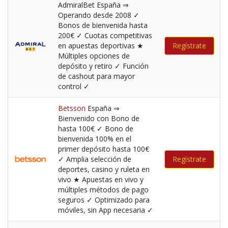
AdmiralBet España ⇒
Operando desde 2008 ✓
Bonos de bienvenida hasta
200€ ✓ Cuotas competitivas
en apuestas deportivas ★
Regístrate
Múltiples opciones de
depósito y retiro ✓ Función
de cashout para mayor
control ✓
Betsson
España ⇒
Bienvenido con Bono de
hasta 100€ ✓ Bono de
bienvenida 100% en el
primer depósito hasta 100€
✓ Amplia selección de
Regístrate
deportes, casino y ruleta en
vivo ★ Apuestas en vivo y
múltiples métodos de pago
seguros ✓ Optimizado para
móviles, sin App necesaria ✓