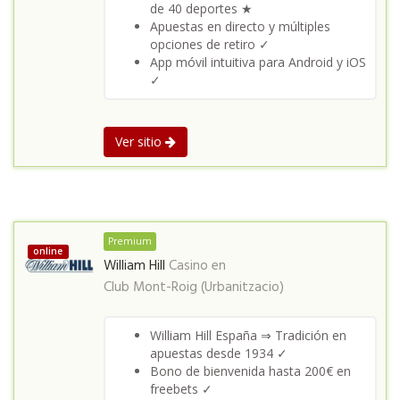
de 40 deportes ★
Apuestas en directo y múltiples
opciones de retiro ✓
App móvil intuitiva para Android y iOS
✓
Ver sitio
Premium
online
William Hill
Casino en
Club Mont-Roig (Urbanitzacio)
William Hill España ⇒ Tradición en
apuestas desde 1934 ✓
Bono de bienvenida hasta 200€ en
freebets ✓