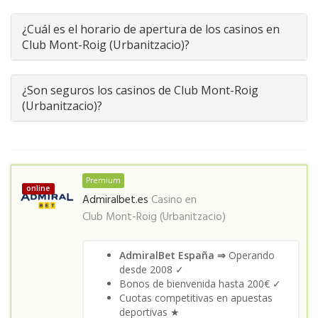
¿Cuál es el horario de apertura de los casinos en
Club Mont-Roig (Urbanitzacio)?
¿Son seguros los casinos de Club Mont-Roig
(Urbanitzacio)?
Premium
online
Admiralbet.es
Casino en
Club Mont-Roig (Urbanitzacio)
AdmiralBet España ⇒
Operando
desde 2008 ✓
Bonos de bienvenida hasta 200€ ✓
Cuotas competitivas en apuestas
deportivas ★