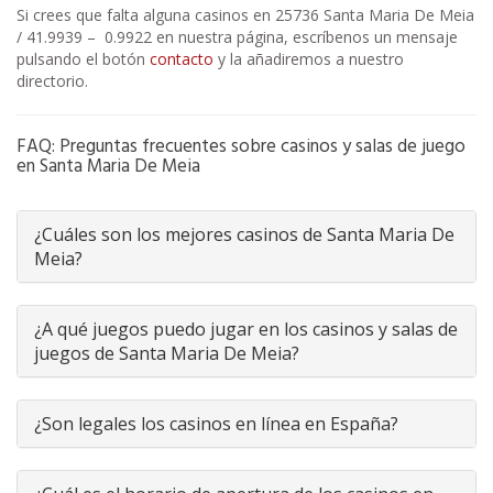
Si crees que falta alguna casinos en 25736 Santa Maria De Meia
/ 41.9939 – 0.9922 en nuestra página, escríbenos un mensaje
pulsando el botón
contacto
y la añadiremos a nuestro
directorio.
FAQ: Preguntas frecuentes sobre casinos y salas de juego
en Santa Maria De Meia
¿Cuáles son los mejores casinos de Santa Maria De
Meia?
¿A qué juegos puedo jugar en los casinos y salas de
juegos de Santa Maria De Meia?
¿Son legales los casinos en línea en España?