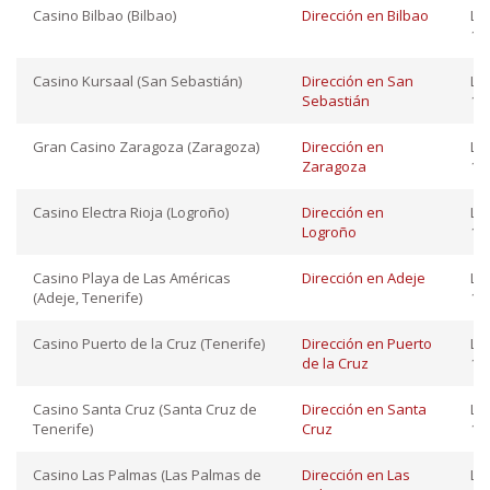
Casino Bilbao (Bilbao)
Dirección en Bilbao
Lu
12:
Casino Kursaal (San Sebastián)
Dirección en San
Lu
Sebastián
12:
Gran Casino Zaragoza (Zaragoza)
Dirección en
Lu
Zaragoza
12:
Casino Electra Rioja (Logroño)
Dirección en
Lu
Logroño
12:
Casino Playa de Las Américas
Dirección en Adeje
Lu
(Adeje, Tenerife)
11:
Casino Puerto de la Cruz (Tenerife)
Dirección en Puerto
Lu
de la Cruz
11:
Casino Santa Cruz (Santa Cruz de
Dirección en Santa
Lu
Tenerife)
Cruz
12:
Casino Las Palmas (Las Palmas de
Dirección en Las
Lu