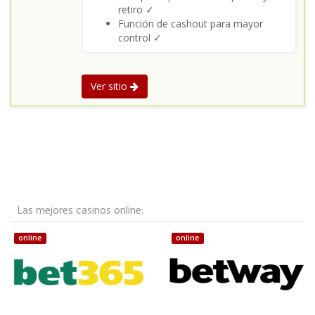
retiro ✓
Función de cashout para mayor
control ✓
Ver sitio
Las mejores casinos online:
online
online