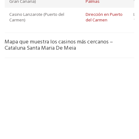
Gran Canaria)
Palmas
12:
Casino Lanzarote (Puerto del
Dirección en Puerto
Lu
Carmen)
del Carmen
12:
Mapa que muestra los casinos más cercanos –
Cataluna Santa Maria De Meia