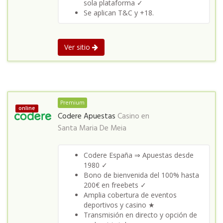
sola plataforma ✓
Se aplican T&C y +18.
Ver sitio
Premium
online
Codere Apuestas
Casino en
Santa Maria De Meia
Codere España ⇒ Apuestas desde
1980 ✓
Bono de bienvenida del 100% hasta
200€ en freebets ✓
Amplia cobertura de eventos
deportivos y casino ★
Transmisión en directo y opción de