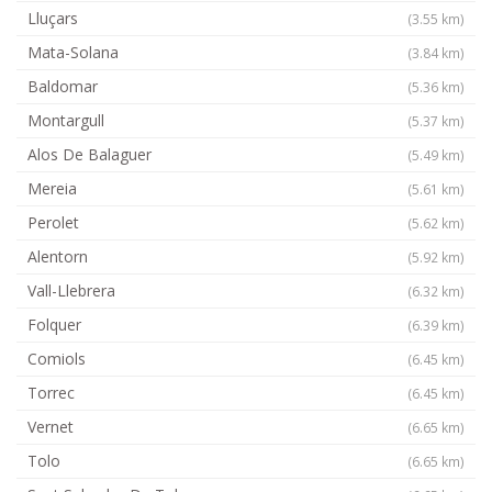
Lluçars
(3.55 km)
Mata-Solana
(3.84 km)
Baldomar
(5.36 km)
Montargull
(5.37 km)
Alos De Balaguer
(5.49 km)
Mereia
(5.61 km)
Perolet
(5.62 km)
Alentorn
(5.92 km)
Vall-Llebrera
(6.32 km)
Folquer
(6.39 km)
Comiols
(6.45 km)
Torrec
(6.45 km)
Vernet
(6.65 km)
Tolo
(6.65 km)