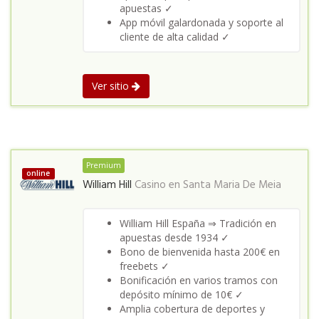
apuestas ✓
App móvil galardonada y soporte al
cliente de alta calidad ✓
Ver sitio
Premium
online
William Hill
Casino en
Santa Maria De Meia
William Hill España ⇒ Tradición en
apuestas desde 1934 ✓
Bono de bienvenida hasta 200€ en
freebets ✓
Bonificación en varios tramos con
depósito mínimo de 10€ ✓
Amplia cobertura de deportes y