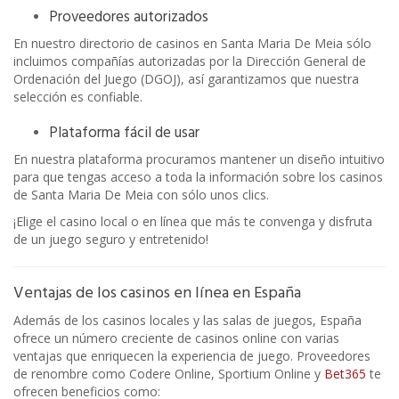
Proveedores autorizados
En nuestro directorio de casinos en Santa Maria De Meia sólo
incluimos compañías autorizadas por la Dirección General de
Ordenación del Juego (DGOJ), así garantizamos que nuestra
selección es confiable.
Plataforma fácil de usar
En nuestra plataforma procuramos mantener un diseño intuitivo
para que tengas acceso a toda la información sobre los casinos
de Santa Maria De Meia con sólo unos clics.
¡Elige el casino local o en línea que más te convenga y disfruta
de un juego seguro y entretenido!
Ventajas de los casinos en línea en España
Además de los casinos locales y las salas de juegos, España
ofrece un número creciente de casinos online con varias
ventajas que enriquecen la experiencia de juego. Proveedores
de renombre como Codere Online, Sportium Online y
Bet365
te
ofrecen beneficios como: