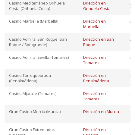
Casino Mediterráneo Orihuela
Dirección en
Lu
Costa (Orihuela Costa)
Orihuela Costa
12:
Casino Marbella (Marbella)
Dirección en
Lu
Marbella
12:
Casino Admiral San Roque (San
Dirección en San
Lu
Roque / Sotogrande)
Roque
12:
Casino Admiral Sevilla (Tomares)
Dirección en
Lu
Tomares
12:
Casino Torrequebrada
Dirección en
Lu
(Benalmádena)
Benalmádena
12:
Casino Aljarafe (Tomares)
Dirección en
Lu
Tomares
12:
Gran Casino Murcia (Murcia)
Dirección en Murcia
Lu
12:
Gran Casino Extremadura
Dirección en
Lu