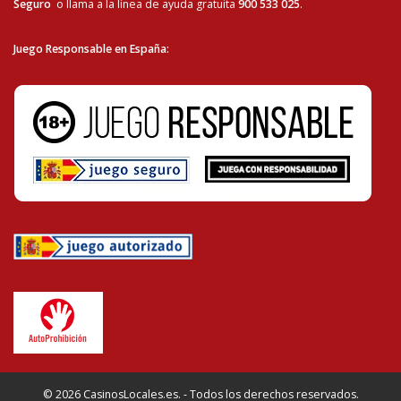
Seguro
o llama a la línea de ayuda gratuita
900 533 025
.
Juego Responsable en España
:
© 2026 CasinosLocales.es. - Todos los derechos reservados.