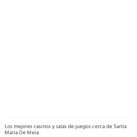
Los mejores casinos y salas de juegos cerca de Santa
Maria De Meia