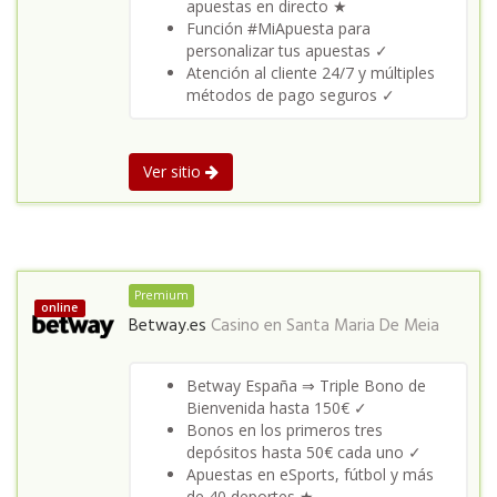
apuestas en directo ★
Función #MiApuesta para
personalizar tus apuestas ✓
Atención al cliente 24/7 y múltiples
métodos de pago seguros ✓
Ver sitio
Premium
online
Betway.es
Casino en
Santa Maria De Meia
Betway España ⇒ Triple Bono de
Bienvenida hasta 150€ ✓
Bonos en los primeros tres
depósitos hasta 50€ cada uno ✓
Apuestas en eSports, fútbol y más
de 40 deportes ★