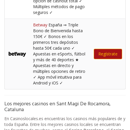
opción de cashout total ✓
Múltiples métodos de pago
seguros ✓
Betway
España ⇒ Triple
Bono de Bienvenida hasta
150€ ✓ Bonos en los
primeros tres depósitos
hasta 50€ cada uno ✓
Apuestas en eSports, fútbol
Regístrate
y más de 40 deportes ★
Apuestas en directo y
múltiples opciones de retiro
✓ App móvil intuitiva para
Android y iOS ✓
Los mejores casinos en Sant Magi De Rocamora,
Cataluna
En Casinoslocales.es encuentras los casinos más populares de y
toda España. Entre los mejores casinos locales se encuentran