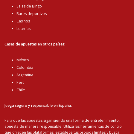
Salas de Bingo
Bares deportivos
Casinos
Loterías
Casas de apuestas en otros países:
México
Colombia
Argentina
Perú
Chile
Juega seguro y responsable en España:
Para que las apuestas sigan siendo una forma de entretenimiento,
apuesta de manera responsable. Utiliza las herramientas de control
que ofrecen las plataformas, establece tus propios límites y busca