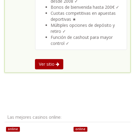
desde 2008 ✓
Bonos de bienvenida hasta 200€ ✓
Cuotas competitivas en apuestas
deportivas ★
Múltiples opciones de depósito y
retiro ✓
Función de cashout para mayor
control ✓
Ver sitio
Las mejores casinos online:
online
online