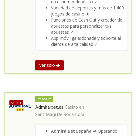
en el primer depósito ✓
Variedad de deportes y más de 1.400
juegos de casino ★
Funciones de Cash Out y creador de
apuestas para personalizar tus
apuestas ✓
App móvil galardonada y soporte al
cliente de alta calidad ✓
Ver sitio
Premium
online
Admiralbet.es
Casino en
Sant Magi De Rocamora
AdmiralBet España ⇒
Operando