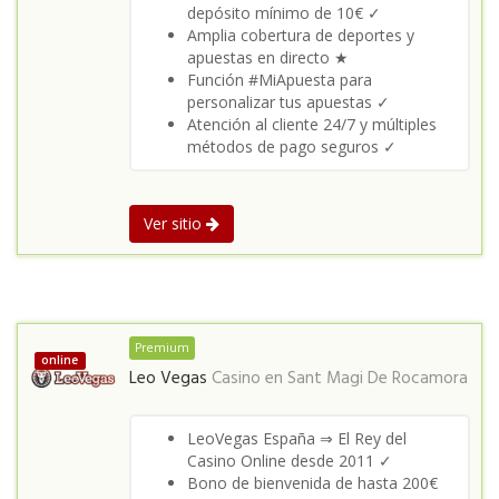
depósito mínimo de 10€ ✓
Amplia cobertura de deportes y
apuestas en directo ★
Función #MiApuesta para
personalizar tus apuestas ✓
Atención al cliente 24/7 y múltiples
métodos de pago seguros ✓
Ver sitio
Premium
online
Leo Vegas
Casino en
Sant Magi De Rocamora
LeoVegas España ⇒ El Rey del
Casino Online desde 2011 ✓
Bono de bienvenida de hasta 200€