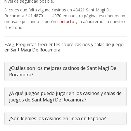
nivel de seguridad posible.
Si crees que falta alguna casinos en 43421 Sant Magi De
Rocamora / 41.4870 – 1.4070 en nuestra página, escríbenos un
mensaje pulsando el botón
contacto
y la añadiremos a nuestro
directorio.
FAQ: Preguntas frecuentes sobre casinos y salas de juego
en Sant Magi De Rocamora
¿Cuáles son los mejores casinos de Sant Magi De
Rocamora?
¿A qué juegos puedo jugar en los casinos y salas de
juegos de Sant Magi De Rocamora?
¿Son legales los casinos en línea en España?