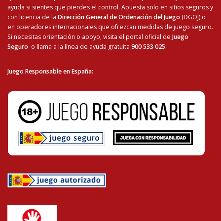
ayuda si sientes que pierdes el control. Apuesta solo en sitios seguros y
con licencia de la
Dirección General de Ordenación del Juego
(DGOJ) o
en operadores internacionales que ofrezcan medidas de juego seguro.
Si necesitas orientación o apoyo, visita el portal oficial de
Juego
Seguro
o llama a la línea de ayuda gratuita
900 533 025
.
Juego Responsable en España
: