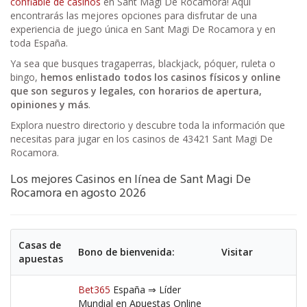
confiable de casinos
en Sant Magi De Rocamora! Aquí
encontrarás las mejores opciones para disfrutar de una
experiencia de juego única en Sant Magi De Rocamora y en
toda España.
Ya sea que busques tragaperras, blackjack, póquer, ruleta o
bingo,
hemos enlistado todos los casinos físicos y online
que son seguros y legales, con horarios de apertura,
opiniones y más
.
Explora nuestro directorio y descubre toda la información que
necesitas para jugar en los casinos de 43421 Sant Magi De
Rocamora.
Los mejores Casinos en línea de Sant Magi De
Rocamora en agosto 2026
Casas de
Bono de bienvenida:
Visitar
apuestas
Bet365
España ⇒ Líder
Mundial en Apuestas Online