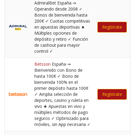
AdmiralBet España ⇒
Operando desde 2008 ✓
Bonos de bienvenida hasta
200€ ✓ Cuotas competitivas
en apuestas deportivas ★
Regístrate
Múltiples opciones de
depósito y retiro ✓ Función
de cashout para mayor
control ✓
Betsson
España ⇒
Bienvenido con Bono de
hasta 100€ ✓ Bono de
bienvenida 100% en el
primer depósito hasta 100€
✓ Amplia selección de
Regístrate
deportes, casino y ruleta en
vivo ★ Apuestas en vivo y
múltiples métodos de pago
seguros ✓ Optimizado para
móviles, sin App necesaria ✓