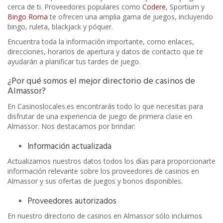
cerca de ti. Proveedores populares como
Codere
, Sportium y
Bingo Roma
te ofrecen una amplia gama de juegos, incluyendo
bingo, ruleta, blackjack y póquer.
Encuentra toda la información importante, como enlaces,
direcciones, horarios de apertura y datos de contacto que te
ayudarán a planificar tus tardes de juego.
¿Por qué somos el mejor directorio de casinos de
Almassor?
En Casinoslocales.es encontrarás todo lo que necesitas para
disfrutar de una experiencia de juego de primera clase en
Almassor. Nos destacamos por brindar:
Información actualizada
Actualizamos nuestros datos todos los días para proporcionarte
información relevante sobre los proveedores de casinos en
Almassor y sus ofertas de juegos y bonos disponibles.
Proveedores autorizados
En nuestro directorio de casinos en Almassor sólo incluimos