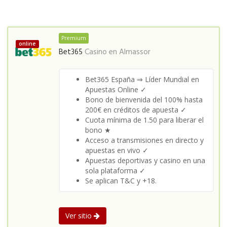
Premium
online
Bet365
Casino en
Almassor
Bet365 España ⇒ Líder Mundial en
Apuestas Online ✓
Bono de bienvenida del 100% hasta
200€ en créditos de apuesta ✓
Cuota mínima de 1.50 para liberar el
bono ★
Acceso a transmisiones en directo y
apuestas en vivo ✓
Apuestas deportivas y casino en una
sola plataforma ✓
Se aplican T&C y +18.
Ver sitio