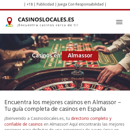
Skip
| +18 | Publicidad | Juega Con Responsabilidad |
to
main
content
Toggl
navig
Casinos en
Almassor
Encuentra los mejores casinos en Almassor –
Tu guía completa de casinos en España
¡Bienvenido a Casinoslocales.es, tu
directorio completo y
confiable de casinos
en Almassor! Aquí encontrarás las mejores
opciones para disfrutar de una experiencia de juego única en