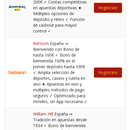
200€ ✓ Cuotas competitivas
en apuestas deportivas ★
Regístrate
Múltiples opciones de
depósito y retiro ✓ Función
de cashout para mayor
control ✓
Betsson
España ⇒
Bienvenido con Bono de
hasta 100€ ✓ Bono de
bienvenida 100% en el
primer depósito hasta 100€
✓ Amplia selección de
Regístrate
deportes, casino y ruleta en
vivo ★ Apuestas en vivo y
múltiples métodos de pago
seguros ✓ Optimizado para
móviles, sin App necesaria ✓
William Hill
España ⇒
Tradición en apuestas desde
1934 ✓ Bono de bienvenida