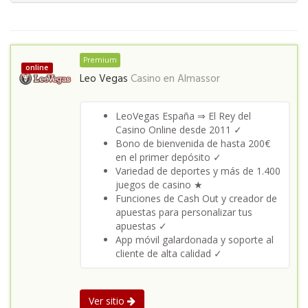
Premium
online
Leo Vegas
Casino en
Almassor
LeoVegas España ⇒ El Rey del
Casino Online desde 2011 ✓
Bono de bienvenida de hasta 200€
en el primer depósito ✓
Variedad de deportes y más de 1.400
juegos de casino ★
Funciones de Cash Out y creador de
apuestas para personalizar tus
apuestas ✓
App móvil galardonada y soporte al
cliente de alta calidad ✓
Ver sitio