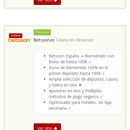
Premium
online
Betsson.es
Casino en
Almassor
Betsson España ⇒ Bienvenido con
Bono de hasta 100€ ✓
Bono de bienvenida 100% en el
primer depósito hasta 100€ ✓
Amplia selección de deportes, casino
y ruleta en vivo ★
Apuestas en vivo y múltiples
métodos de pago seguros ✓
Optimizado para móviles, sin App
necesaria ✓
Ver sitio