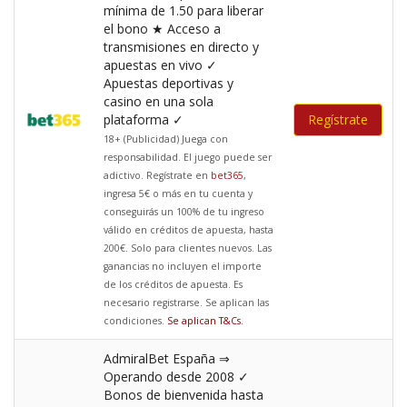
mínima de 1.50 para liberar
el bono ★ Acceso a
transmisiones en directo y
apuestas en vivo ✓
Apuestas deportivas y
casino en una sola
plataforma ✓
Regístrate
18+ (Publicidad) Juega con
responsabilidad. El juego puede ser
adictivo. Regístrate en
bet365
,
ingresa 5€ o más en tu cuenta y
conseguirás un 100% de tu ingreso
válido en créditos de apuesta, hasta
200€. Solo para clientes nuevos. Las
ganancias no incluyen el importe
de los créditos de apuesta. Es
necesario registrarse. Se aplican las
condiciones.
Se aplican T&Cs
.
AdmiralBet España ⇒
Operando desde 2008 ✓
Bonos de bienvenida hasta