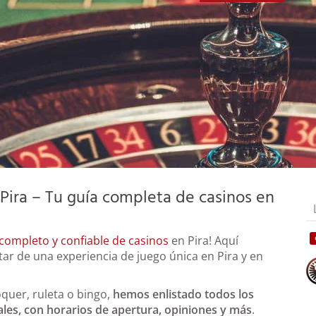
 Pira – Tu guía completa de casinos en
 completo y confiable de casinos
en Pira! Aquí
ar de una experiencia de juego única en Pira y en
quer, ruleta o bingo,
hemos enlistado todos los
gales, con horarios de apertura, opiniones y más
.