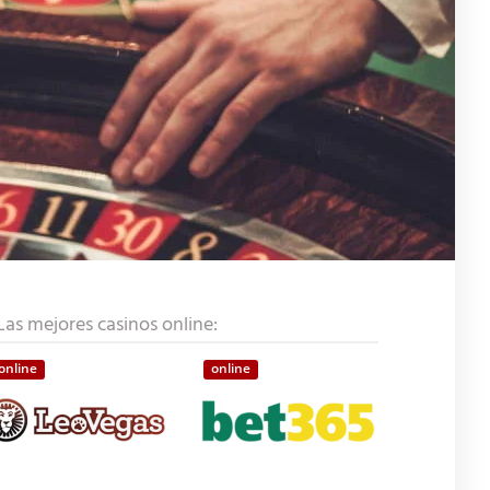
Las mejores casinos online:
online
online