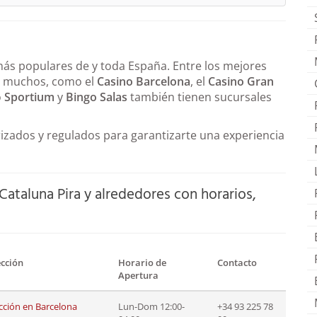
más populares de y toda España. Entre los mejores
de muchos, como el
Casino Barcelona
, el
Casino Gran
o
Sportium
y
Bingo Salas
también tienen sucursales
rizados y regulados para garantizarte una experiencia
Cataluna Pira y alrededores con horarios,
ección
Horario de
Contacto
Apertura
cción en Barcelona
Lun-Dom 12:00-
+34 93 225 78