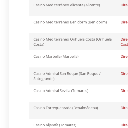
Casino Mediterráneo Alicante (Alicante)
Dire
Casino Mediterráneo Benidorm (Benidorm)
Dire
Casino Mediterráneo Orihuela Costa (Orihuela
Dire
Costa)
Cos
Casino Marbella (Marbella)
Dire
Casino Admiral San Roque (San Roque /
Dire
Sotogrande)
Casino Admiral Sevilla (Tomares)
Dire
Casino Torrequebrada (Benalmádena)
Dir
Casino Aljarafe (Tomares)
Dire