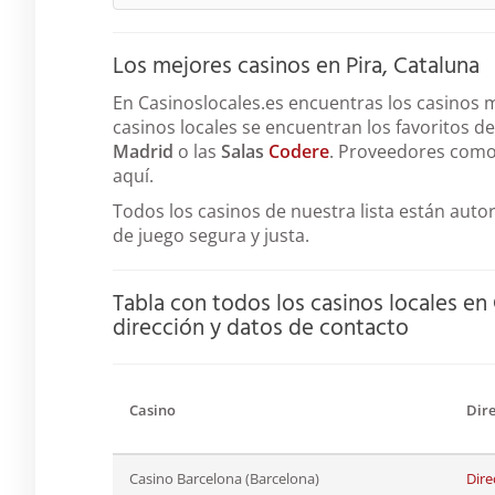
Los mejores casinos en Pira, Cataluna
En Casinoslocales.es encuentras los casinos 
casinos locales se encuentran los favoritos 
Madrid
o las
Salas
Codere
. Proveedores com
aquí.
Todos los casinos de nuestra lista están auto
de juego segura y justa.
Tabla con todos los casinos locales en 
dirección y datos de contacto
Casino
Dir
Casino Barcelona (Barcelona)
Dire