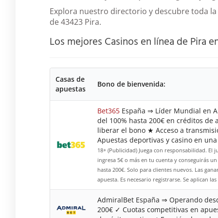
Explora nuestro directorio y descubre toda la
de 43423 Pira.
Los mejores Casinos en línea de Pira e
Casas de
Bono de bienvenida:
apuestas
Bet365
España ⇒ Líder Mundial en A
del 100% hasta 200€ en créditos de
liberar el bono ★ Acceso a transmisi
Apuestas deportivas y casino en una
18+ (Publicidad) Juega con responsabilidad. El 
ingresa 5€ o más en tu cuenta y conseguirás un
hasta 200€. Solo para clientes nuevos. Las gana
apuesta. Es necesario registrarse. Se aplican la
AdmiralBet España ⇒ Operando desd
200€ ✓ Cuotas competitivas en apues