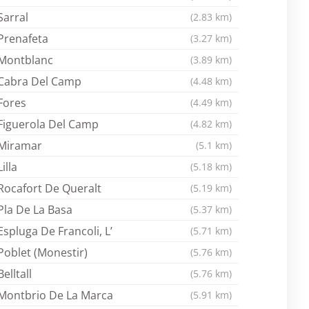
Sarral
(2.83 km)
Prenafeta
(3.27 km)
Montblanc
(3.89 km)
Cabra Del Camp
(4.48 km)
Fores
(4.49 km)
Figuerola Del Camp
(4.82 km)
Miramar
(5.1 km)
Lilla
(5.18 km)
Rocafort De Queralt
(5.19 km)
Pla De La Basa
(5.37 km)
Espluga De Francoli, L’
(5.71 km)
Poblet (Monestir)
(5.76 km)
Belltall
(5.76 km)
Montbrio De La Marca
(5.91 km)