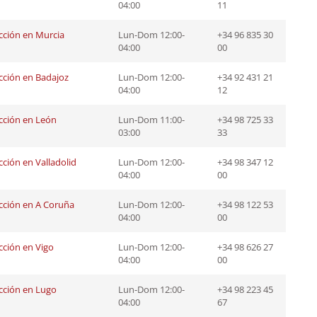
04:00
11
cción en Murcia
Lun-Dom 12:00-
+34 96 835 30
04:00
00
cción en Badajoz
Lun-Dom 12:00-
+34 92 431 21
04:00
12
cción en León
Lun-Dom 11:00-
+34 98 725 33
03:00
33
cción en Valladolid
Lun-Dom 12:00-
+34 98 347 12
04:00
00
cción en A Coruña
Lun-Dom 12:00-
+34 98 122 53
04:00
00
cción en Vigo
Lun-Dom 12:00-
+34 98 626 27
04:00
00
cción en Lugo
Lun-Dom 12:00-
+34 98 223 45
04:00
67