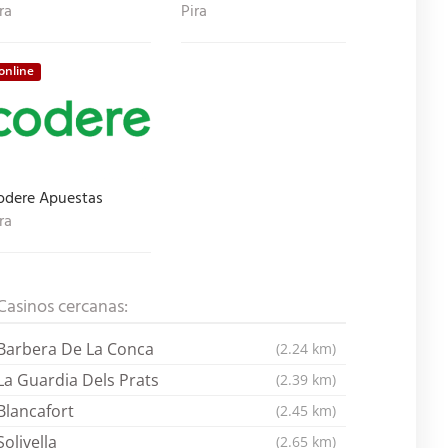
ra
Pira
online
odere Apuestas
ra
Casinos cercanas:
Barbera De La Conca
(2.24 km)
La Guardia Dels Prats
(2.39 km)
Blancafort
(2.45 km)
Solivella
(2.65 km)