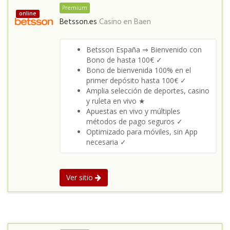
Premium
online
Betsson.es
Casino en
Baen
Betsson España ⇒ Bienvenido con
Bono de hasta 100€ ✓
Bono de bienvenida 100% en el
primer depósito hasta 100€ ✓
Amplia selección de deportes, casino
y ruleta en vivo ★
Apuestas en vivo y múltiples
métodos de pago seguros ✓
Optimizado para móviles, sin App
necesaria ✓
Ver sitio