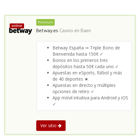
Premium
online
Betway.es
Casino en
Baen
Betway España ⇒ Triple Bono de
Bienvenida hasta 150€ ✓
Bonos en los primeros tres
depósitos hasta 50€ cada uno ✓
Apuestas en eSports, fútbol y más
de 40 deportes ★
Apuestas en directo y múltiples
opciones de retiro ✓
App móvil intuitiva para Android y iOS
✓
Ver sitio