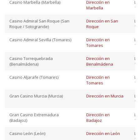
Casino Marbella (Marbella)
Dirección en
Lu
Marbella
12:
Casino Admiral San Roque (San
Dirección en San
Lu
Roque / Sotogrande)
Roque
12:
Casino Admiral Sevilla (Tomares)
Dirección en
Lu
Tomares
12:
Casino Torrequebrada
Dirección en
Lu
(Benalmádena)
Benalmádena
12:
Casino Aljarafe (Tomares)
Dirección en
Lu
Tomares
12:
Gran Casino Murcia (Murcia)
Dirección en Murcia
Lu
12:
Gran Casino Extremadura
Dirección en
Lu
(Badajoz)
Badajoz
12:
Casino León (León)
Dirección en León
Lu
11: