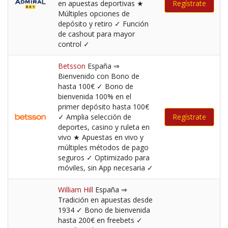
en apuestas deportivas ★
Regístrate
Múltiples opciones de
depósito y retiro ✓ Función
de cashout para mayor
control ✓
Betsson
España ⇒
Bienvenido con Bono de
hasta 100€ ✓ Bono de
bienvenida 100% en el
primer depósito hasta 100€
✓ Amplia selección de
Regístrate
deportes, casino y ruleta en
vivo ★ Apuestas en vivo y
múltiples métodos de pago
seguros ✓ Optimizado para
móviles, sin App necesaria ✓
William Hill
España ⇒
Tradición en apuestas desde
1934 ✓ Bono de bienvenida
hasta 200€ en freebets ✓