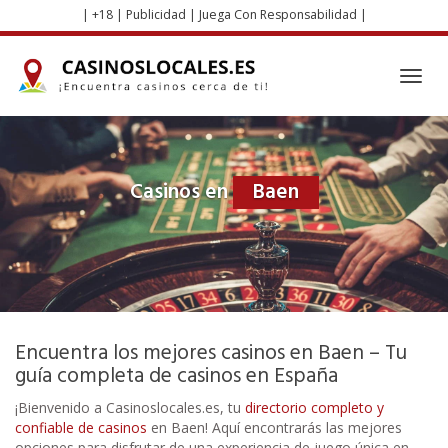
Skip
| +18 | Publicidad | Juega Con Responsabilidad |
to
main
content
Toggl
navig
Casinos en
Baen
Encuentra los mejores casinos en Baen – Tu
guía completa de casinos en España
¡Bienvenido a Casinoslocales.es, tu
directorio completo y
confiable de casinos
en Baen! Aquí encontrarás las mejores
opciones para disfrutar de una experiencia de juego única en