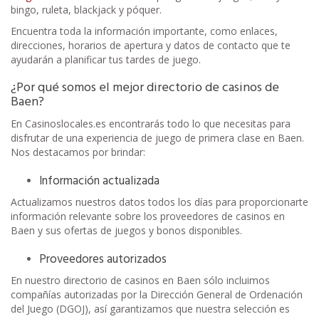
bingo, ruleta, blackjack y póquer.
Encuentra toda la información importante, como enlaces,
direcciones, horarios de apertura y datos de contacto que te
ayudarán a planificar tus tardes de juego.
¿Por qué somos el mejor directorio de casinos de
Baen?
En Casinoslocales.es encontrarás todo lo que necesitas para
disfrutar de una experiencia de juego de primera clase en Baen.
Nos destacamos por brindar:
Información actualizada
Actualizamos nuestros datos todos los días para proporcionarte
información relevante sobre los proveedores de casinos en
Baen y sus ofertas de juegos y bonos disponibles.
Proveedores autorizados
En nuestro directorio de casinos en Baen sólo incluimos
compañías autorizadas por la Dirección General de Ordenación
del Juego (DGOJ), así garantizamos que nuestra selección es