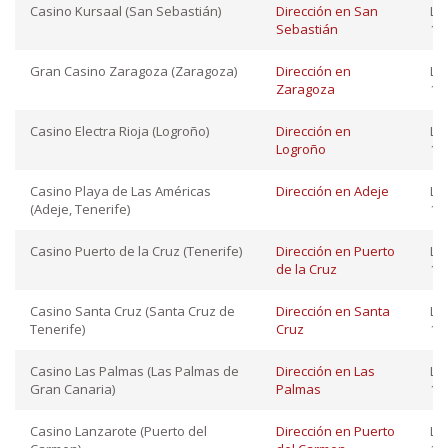
Casino Kursaal (San Sebastián)
Dirección en San
Lu
Sebastián
12:
Gran Casino Zaragoza (Zaragoza)
Dirección en
Lu
Zaragoza
12:
Casino Electra Rioja (Logroño)
Dirección en
Lu
Logroño
12:
Casino Playa de Las Américas
Dirección en Adeje
Lu
(Adeje, Tenerife)
11:
Casino Puerto de la Cruz (Tenerife)
Dirección en Puerto
Lu
de la Cruz
11:
Casino Santa Cruz (Santa Cruz de
Dirección en Santa
Lu
Tenerife)
Cruz
12:
Casino Las Palmas (Las Palmas de
Dirección en Las
Lu
Gran Canaria)
Palmas
12:
Casino Lanzarote (Puerto del
Dirección en Puerto
Lu