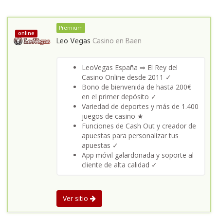
Premium
online
Leo Vegas
Casino en
Baen
LeoVegas España ⇒ El Rey del
Casino Online desde 2011 ✓
Bono de bienvenida de hasta 200€
en el primer depósito ✓
Variedad de deportes y más de 1.400
juegos de casino ★
Funciones de Cash Out y creador de
apuestas para personalizar tus
apuestas ✓
App móvil galardonada y soporte al
cliente de alta calidad ✓
Ver sitio