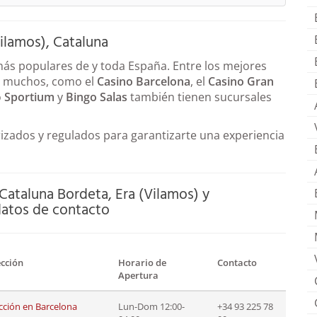
ilamos), Cataluna
más populares de y toda España. Entre los mejores
de muchos, como el
Casino Barcelona
, el
Casino Gran
o
Sportium
y
Bingo Salas
también tienen sucursales
rizados y regulados para garantizarte una experiencia
 Cataluna Bordeta, Era (Vilamos) y
 datos de contacto
ección
Horario de
Contacto
Apertura
cción en Barcelona
Lun-Dom 12:00-
+34 93 225 78