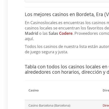
Los mejores casinos en Bordeta, Era (V
En Casinoslocales.es encuentras los casinos 
casinos locales se encuentran los favoritos 
Madrid
o las
Salas
Codere
. Proveedores com
aquí.
Todos los casinos de nuestra lista están auto
de juego segura y justa.
Tabla con todos los casinos locales en
alrededores con horarios, dirección y
Casino
Dir
Casino Barcelona (Barcelona)
Dire