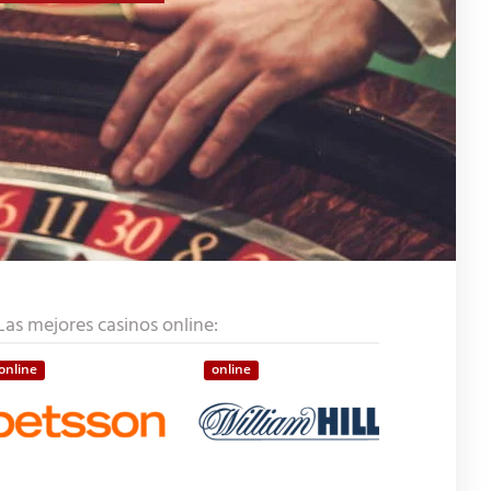
Las mejores casinos online:
online
online