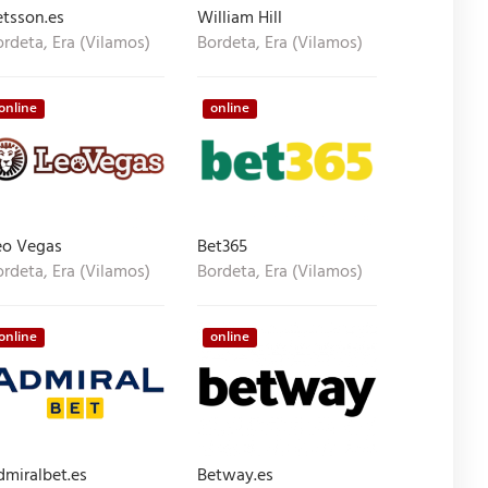
etsson.es
William Hill
rdeta, Era (Vilamos)
Bordeta, Era (Vilamos)
online
online
eo Vegas
Bet365
rdeta, Era (Vilamos)
Bordeta, Era (Vilamos)
online
online
dmiralbet.es
Betway.es