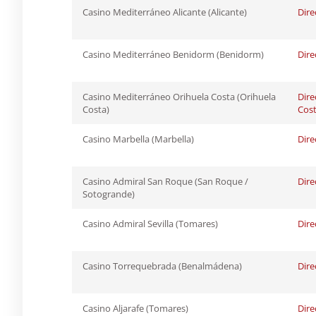
Casino Mediterráneo Alicante (Alicante)
Dire
Casino Mediterráneo Benidorm (Benidorm)
Dire
Casino Mediterráneo Orihuela Costa (Orihuela
Dire
Costa)
Cos
Casino Marbella (Marbella)
Dire
Casino Admiral San Roque (San Roque /
Dire
Sotogrande)
Casino Admiral Sevilla (Tomares)
Dire
Casino Torrequebrada (Benalmádena)
Dir
Casino Aljarafe (Tomares)
Dire