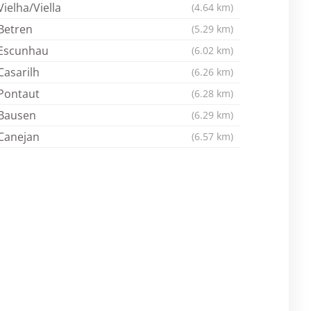
Vielha/Viella
(4.64 km)
Betren
(5.29 km)
Escunhau
(6.02 km)
Casarilh
(6.26 km)
Pontaut
(6.28 km)
Bausen
(6.29 km)
Canejan
(6.57 km)