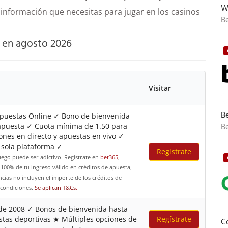
Wi
 información que necesitas para jugar en los casinos
B
s en agosto 2026
Visitar
B
puestas Online ✓ Bono de bienvenida
B
 apuesta ✓ Cuota mínima de 1.50 para
ones en directo y apuestas en vivo ✓
 sola plataforma ✓
Regístrate
juego puede ser adictivo. Regístrate en
bet365
,
 100% de tu ingreso válido en créditos de apuesta,
ncias no incluyen el importe de los créditos de
s condiciones.
Se aplican T&Cs
.
e 2008 ✓ Bonos de bienvenida hasta
tas deportivas ★ Múltiples opciones de
Regístrate
C