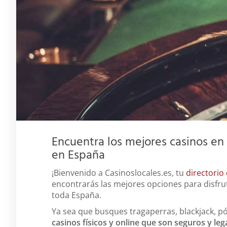
Encuentra los mejores casinos en
en España
¡Bienvenido a Casinoslocales.es, tu
directorio
encontrarás las mejores opciones para disfru
toda España.
Ya sea que busques tragaperras, blackjack, pó
casinos físicos y online que son seguros y le