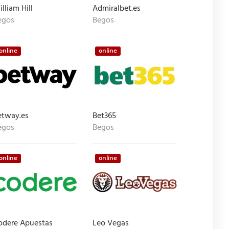
lliam Hill
Admiralbet.es
egos
Begos
online
online
etway.es
Bet365
egos
Begos
online
online
odere Apuestas
Leo Vegas