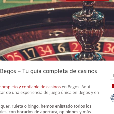
 Begos – Tu guía completa de casinos
 completo y confiable de casinos
en Begos! Aquí
tar de una experiencia de juego única en Begos y en
quer, ruleta o bingo,
hemos enlistado todos los
gales, con horarios de apertura, opiniones y más
.