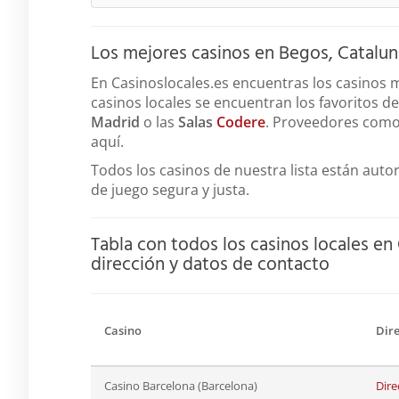
Los mejores casinos en Begos, Catalun
En Casinoslocales.es encuentras los casinos 
casinos locales se encuentran los favoritos 
Madrid
o las
Salas
Codere
. Proveedores com
aquí.
Todos los casinos de nuestra lista están auto
de juego segura y justa.
Tabla con todos los casinos locales en
dirección y datos de contacto
Casino
Dir
Casino Barcelona (Barcelona)
Dire