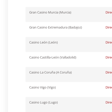
Gran Casino Murcia (Murcia)
Dire
Gran Casino Extremadura (Badajoz)
Dire
Casino León (León)
Dire
Casino Castilla-León (Valladolid)
Dire
Casino La Coruña (A Coruña)
Dire
Casino Vigo (Vigo)
Dire
Casino Lugo (Lugo)
Dire