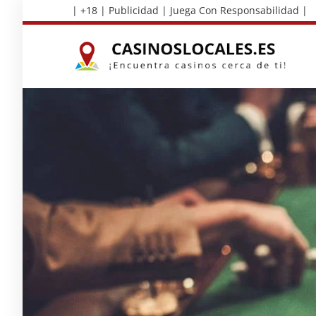
Skip
| +18 | Publicidad | Juega Con Responsabilidad |
to
main
content