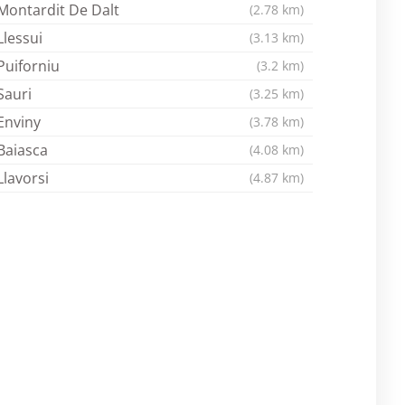
Montardit De Dalt
(2.78 km)
Llessui
(3.13 km)
Puiforniu
(3.2 km)
Sauri
(3.25 km)
Enviny
(3.78 km)
Baiasca
(4.08 km)
Llavorsi
(4.87 km)