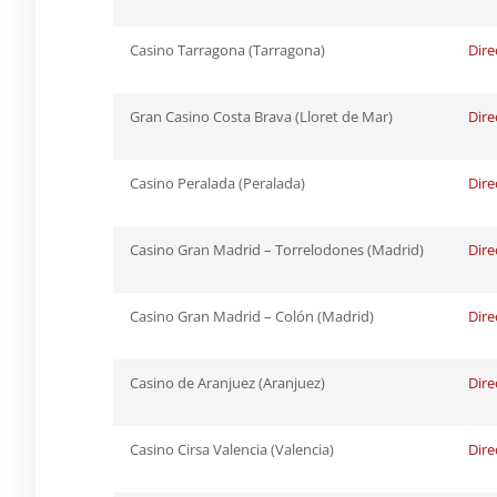
Casino Tarragona (Tarragona)
Dire
Gran Casino Costa Brava (Lloret de Mar)
Dire
Casino Peralada (Peralada)
Dire
Casino Gran Madrid – Torrelodones (Madrid)
Dire
Casino Gran Madrid – Colón (Madrid)
Dire
Casino de Aranjuez (Aranjuez)
Dire
Casino Cirsa Valencia (Valencia)
Dire