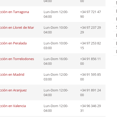
04:00
00
cción en Tarragona
Lun-Dom 12:00-
+34 97 721 47
04:00
90
cción en Lloret de Mar
Lun-Dom 10:00-
+34 97 237 29
04:00
29
cción en Peralada
Lun-Dom 10:00-
+34 97 253 82
03:00
15
cción en Torrelodones
Lun-Dom 16:00-
+34 91 856 11
04:00
00
cción en Madrid
Lun-Dom 12:00-
+34 91 595 85
03:00
00
cción en Aranjuez
Lun-Dom 12:00-
+34 91 891 24
04:00
00
cción en Valencia
Lun-Dom 12:00-
+34 96 346 29
04:00
31