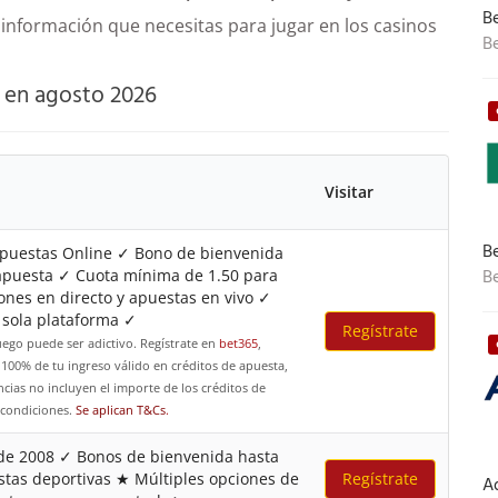
B
 información que necesitas para jugar en los casinos
B
i en agosto 2026
Visitar
B
puestas Online ✓ Bono de bienvenida
B
 apuesta ✓ Cuota mínima de 1.50 para
ones en directo y apuestas en vivo ✓
 sola plataforma ✓
Regístrate
juego puede ser adictivo. Regístrate en
bet365
,
 100% de tu ingreso válido en créditos de apuesta,
ncias no incluyen el importe de los créditos de
s condiciones.
Se aplican T&Cs
.
e 2008 ✓ Bonos de bienvenida hasta
tas deportivas ★ Múltiples opciones de
Regístrate
A