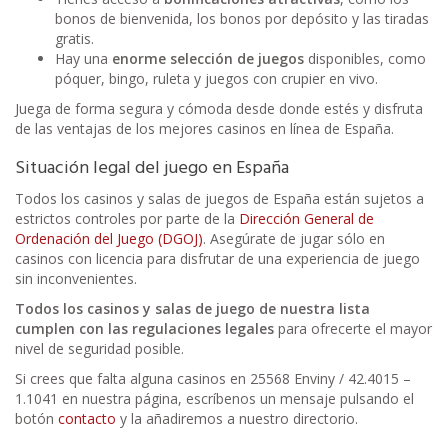
bonos de bienvenida, los bonos por depósito y las tiradas
gratis.
Hay una
enorme selección de juegos
disponibles, como
póquer, bingo, ruleta y juegos con crupier en vivo.
Juega de forma segura y cómoda desde donde estés y disfruta
de las ventajas de los mejores casinos en línea de España.
Situación legal del juego en España
Todos los casinos y salas de juegos de España están sujetos a
estrictos controles por parte de la
Dirección General de
Ordenación del Juego (DGOJ)
. Asegúrate de jugar sólo en
casinos con licencia para disfrutar de una experiencia de juego
sin inconvenientes.
Todos los casinos y salas de juego de nuestra lista
cumplen con las regulaciones legales
para ofrecerte el mayor
nivel de seguridad posible.
Si crees que falta alguna casinos en 25568 Enviny / 42.4015 –
1.1041 en nuestra página, escríbenos un mensaje pulsando el
botón
contacto
y la añadiremos a nuestro directorio.