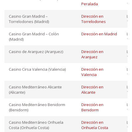
Peralada
10:
Casino Gran Madrid –
Dirección en
Lu
Torrelodones (Madrid)
Torrelodones
16:
Casino Gran Madrid – Colón
Dirección en Madrid
Lu
(Madrid)
12:
Casino de Aranjuez (Aranjuez)
Dirección en
Lu
Aranjuez
12:
Casino Cirsa Valencia (Valencia)
Dirección en
Lu
Valencia
12:
Casino Mediterráneo Alicante
Dirección en
Lu
(Alicante)
Alicante
10:
Casino Mediterráneo Benidorm
Dirección en
Lu
(Benidorm)
Benidorm
10:
Casino Mediterráneo Orihuela
Dirección en
Lu
Costa (Orihuela Costa)
Orihuela Costa
12: