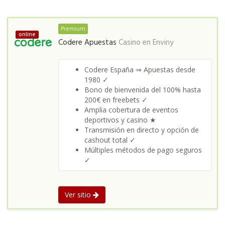
Premium
online
Codere Apuestas
Casino en
Enviny
Codere España ⇒ Apuestas desde
1980 ✓
Bono de bienvenida del 100% hasta
200€ en freebets ✓
Amplia cobertura de eventos
deportivos y casino ★
Transmisión en directo y opción de
cashout total ✓
Múltiples métodos de pago seguros
✓
Ver sitio