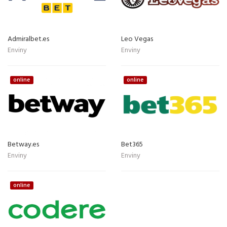
Admiralbet.es
Leo Vegas
Enviny
Enviny
online
online
Betway.es
Bet365
Enviny
Enviny
online