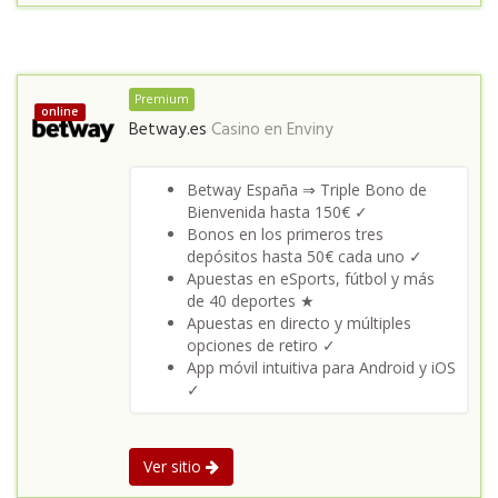
Premium
online
Betway.es
Casino en
Enviny
Betway España ⇒ Triple Bono de
Bienvenida hasta 150€ ✓
Bonos en los primeros tres
depósitos hasta 50€ cada uno ✓
Apuestas en eSports, fútbol y más
de 40 deportes ★
Apuestas en directo y múltiples
opciones de retiro ✓
App móvil intuitiva para Android y iOS
✓
Ver sitio