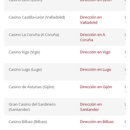
11:
Casino Castilla-León (Valladolid)
Dirección en
Lu
Valladolid
12:
Casino La Coruña (A Coruña)
Dirección en A
Lu
Coruña
12:
Casino Vigo (Vigo)
Dirección en Vigo
Lu
12:
Casino Lugo (Lugo)
Dirección en Lugo
Lu
12:
Casino de Asturias (Gijón)
Dirección en Gijón
Lu
12:
Gran Casino del Sardinero
Dirección en
Lu
(Santander)
Santander
12:
Casino Bilbao (Bilbao)
Dirección en Bilbao
Lu
12: