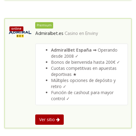
Premium
online
Admiralbet.es
Casino en
Enviny
AdmiralBet España ⇒
Operando
desde 2008 ✓
Bonos de bienvenida hasta 200€ ✓
Cuotas competitivas en apuestas
deportivas ★
Múltiples opciones de depósito y
retiro ✓
Función de cashout para mayor
control ✓
Ver sitio