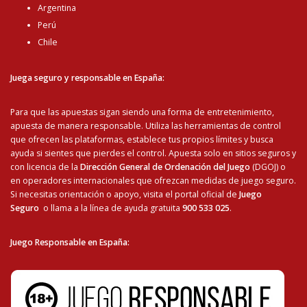
Argentina
Perú
Chile
Juega seguro y responsable en España:
Para que las apuestas sigan siendo una forma de entretenimiento,
apuesta de manera responsable. Utiliza las herramientas de control
que ofrecen las plataformas, establece tus propios límites y busca
ayuda si sientes que pierdes el control. Apuesta solo en sitios seguros y
con licencia de la
Dirección General de Ordenación del Juego
(DGOJ) o
en operadores internacionales que ofrezcan medidas de juego seguro.
Si necesitas orientación o apoyo, visita el portal oficial de
Juego
Seguro
o llama a la línea de ayuda gratuita
900 533 025
.
Juego Responsable en España
: