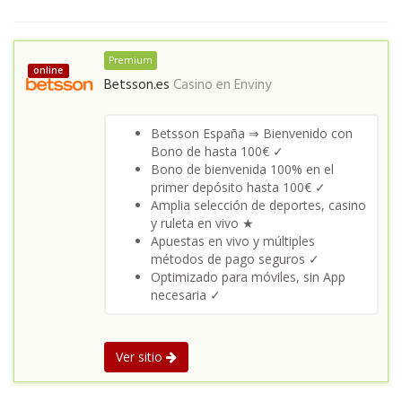
Premium
online
Betsson.es
Casino en
Enviny
Betsson España ⇒ Bienvenido con
Bono de hasta 100€ ✓
Bono de bienvenida 100% en el
primer depósito hasta 100€ ✓
Amplia selección de deportes, casino
y ruleta en vivo ★
Apuestas en vivo y múltiples
métodos de pago seguros ✓
Optimizado para móviles, sin App
necesaria ✓
Ver sitio