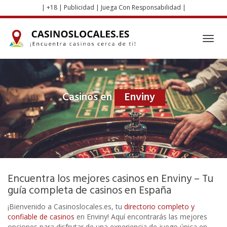
Skip
| +18 | Publicidad | Juega Con Responsabilidad |
to
main
content
Toggl
navig
Casinos en
Enviny
Encuentra los mejores casinos en Enviny – Tu
guía completa de casinos en España
¡Bienvenido a Casinoslocales.es, tu
directorio completo y
confiable de casinos
en Enviny! Aquí encontrarás las mejores
opciones para disfrutar de una experiencia de juego única en