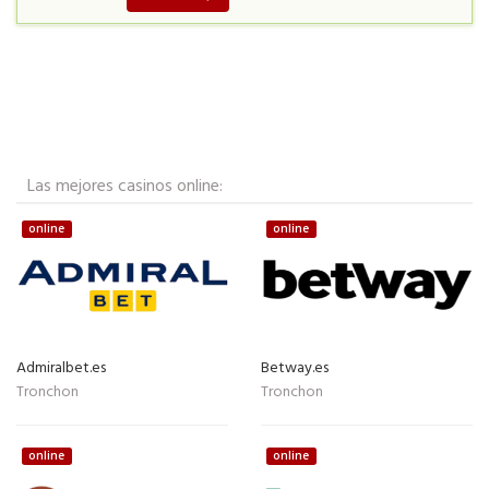
Las mejores casinos online:
online
online
Admiralbet.es
Betway.es
Tronchon
Tronchon
online
online