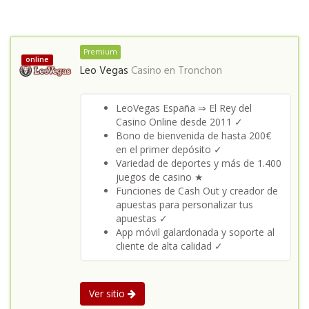
Premium
online
Leo Vegas
Casino en
Tronchon
LeoVegas España ⇒ El Rey del
Casino Online desde 2011 ✓
Bono de bienvenida de hasta 200€
en el primer depósito ✓
Variedad de deportes y más de 1.400
juegos de casino ★
Funciones de Cash Out y creador de
apuestas para personalizar tus
apuestas ✓
App móvil galardonada y soporte al
cliente de alta calidad ✓
Ver sitio