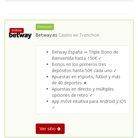
Premium
online
Betway.es
Casino en
Tronchon
Betway España ⇒ Triple Bono de
Bienvenida hasta 150€ ✓
Bonos en los primeros tres
depósitos hasta 50€ cada uno ✓
Apuestas en eSports, fútbol y más
de 40 deportes ★
Apuestas en directo y múltiples
opciones de retiro ✓
App móvil intuitiva para Android y iOS
✓
Ver sitio