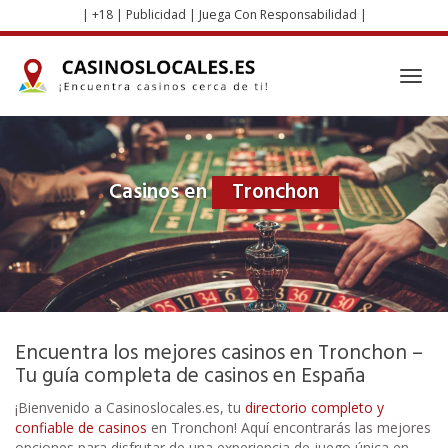
Skip
| +18 | Publicidad | Juega Con Responsabilidad |
to
main
content
Toggl
navig
Casinos en
Tronchon
Encuentra los mejores casinos en Tronchon –
Tu guía completa de casinos en España
¡Bienvenido a Casinoslocales.es, tu
directorio completo y
confiable de casinos
en Tronchon! Aquí encontrarás las mejores
opciones para disfrutar de una experiencia de juego única en