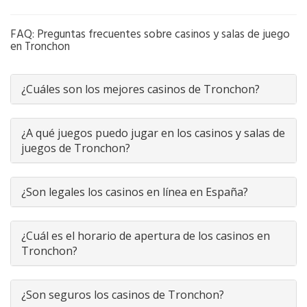
FAQ: Preguntas frecuentes sobre casinos y salas de juego
en Tronchon
¿Cuáles son los mejores casinos de Tronchon?
¿A qué juegos puedo jugar en los casinos y salas de
juegos de Tronchon?
¿Son legales los casinos en línea en España?
¿Cuál es el horario de apertura de los casinos en
Tronchon?
¿Son seguros los casinos de Tronchon?