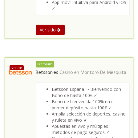
App móvil intuitiva para Android y iOS
✓
Ver sitio
Premium
online
Betsson.es
Casino en
Montoro De Mezquita
Betsson España ⇒ Bienvenido con
Bono de hasta 100€ ✓
Bono de bienvenida 100% en el
primer depósito hasta 100€ ✓
Amplia selección de deportes, casino
y ruleta en vivo ★
Apuestas en vivo y múltiples
métodos de pago seguros ✓