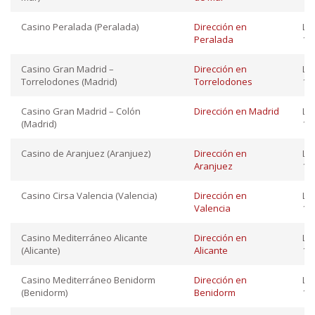
Casino Peralada (Peralada)
Dirección en
Lu
Peralada
10:
Casino Gran Madrid –
Dirección en
Lu
Torrelodones (Madrid)
Torrelodones
16:
Casino Gran Madrid – Colón
Dirección en Madrid
Lu
(Madrid)
12:
Casino de Aranjuez (Aranjuez)
Dirección en
Lu
Aranjuez
12:
Casino Cirsa Valencia (Valencia)
Dirección en
Lu
Valencia
12:
Casino Mediterráneo Alicante
Dirección en
Lu
(Alicante)
Alicante
10:
Casino Mediterráneo Benidorm
Dirección en
Lu
(Benidorm)
Benidorm
10: