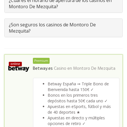
¿Cuál es el horario de apertura de los casinos en
Montoro De Mezquita?
¿Son seguros los casinos de Montoro De
Mezquita?
Premium
online
Betway.es
Casino en
Montoro De Mezquita
Betway España ⇒ Triple Bono de
Bienvenida hasta 150€ ✓
Bonos en los primeros tres
depósitos hasta 50€ cada uno ✓
Apuestas en eSports, fútbol y más
de 40 deportes ★
Apuestas en directo y múltiples
opciones de retiro ✓