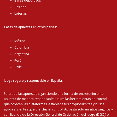
Bares deportivos
Casinos
Loterías
Casas de apuestas en otros países:
México
Colombia
Argentina
Perú
Chile
Juega seguro y responsable en España:
Para que las apuestas sigan siendo una forma de entretenimiento,
apuesta de manera responsable. Utiliza las herramientas de control
que ofrecen las plataformas, establece tus propios límites y busca
ayuda si sientes que pierdes el control. Apuesta solo en sitios seguros y
con licencia de la
Dirección General de Ordenación del Juego
(DGOJ) o