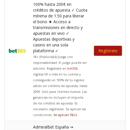
100% hasta 200€ en
créditos de apuesta ✓ Cuota
mínima de 1.50 para liberar
el bono ★ Acceso a
transmisiones en directo y
apuestas en vivo ✓
Apuestas deportivas y
casino en una sola
plataforma ✓
Regístrate
18+ (Publicidad) Juega con
responsabilidad. El juego puede ser
adictivo. Regístrate en
bet365
,
ingresa 5€ o más en tu cuenta y
conseguirás un 100% de tu ingreso
válido en créditos de apuesta, hasta
200€. Solo para clientes nuevos. Las
ganancias no incluyen el importe
de los créditos de apuesta. Es
necesario registrarse. Se aplican las
condiciones.
Se aplican T&Cs
.
AdmiralBet España ⇒