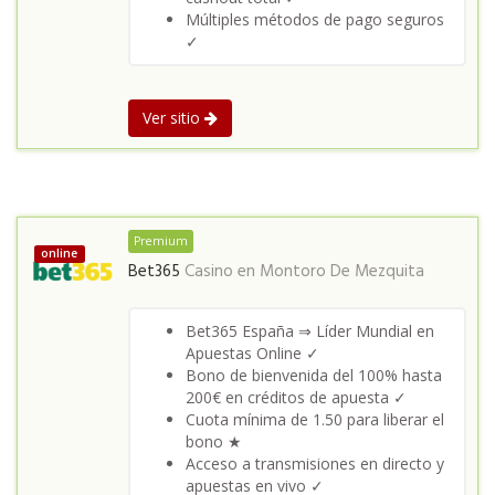
Múltiples métodos de pago seguros
✓
Ver sitio
Premium
online
Bet365
Casino en
Montoro De Mezquita
Bet365 España ⇒ Líder Mundial en
Apuestas Online ✓
Bono de bienvenida del 100% hasta
200€ en créditos de apuesta ✓
Cuota mínima de 1.50 para liberar el
bono ★
Acceso a transmisiones en directo y
apuestas en vivo ✓