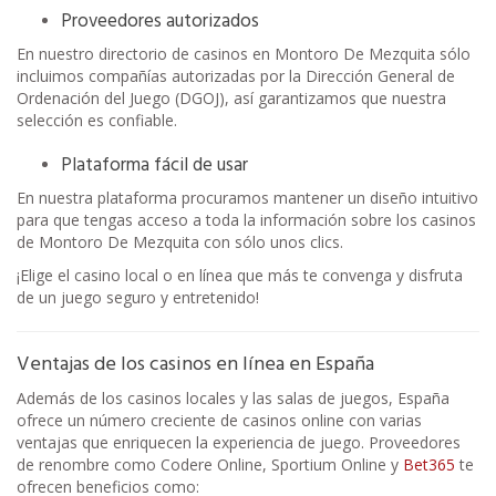
Proveedores autorizados
En nuestro directorio de casinos en Montoro De Mezquita sólo
incluimos compañías autorizadas por la Dirección General de
Ordenación del Juego (DGOJ), así garantizamos que nuestra
selección es confiable.
Plataforma fácil de usar
En nuestra plataforma procuramos mantener un diseño intuitivo
para que tengas acceso a toda la información sobre los casinos
de Montoro De Mezquita con sólo unos clics.
¡Elige el casino local o en línea que más te convenga y disfruta
de un juego seguro y entretenido!
Ventajas de los casinos en línea en España
Además de los casinos locales y las salas de juegos, España
ofrece un número creciente de casinos online con varias
ventajas que enriquecen la experiencia de juego. Proveedores
de renombre como Codere Online, Sportium Online y
Bet365
te
ofrecen beneficios como: