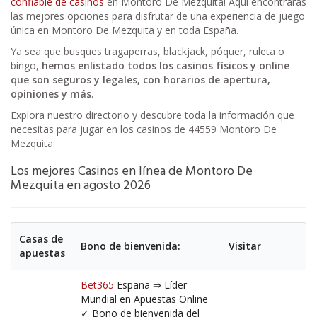
confiable de casinos
en Montoro De Mezquita! Aquí encontrarás
las mejores opciones para disfrutar de una experiencia de juego
única en Montoro De Mezquita y en toda España.
Ya sea que busques tragaperras, blackjack, póquer, ruleta o
bingo,
hemos enlistado todos los casinos físicos y online
que son seguros y legales, con horarios de apertura,
opiniones y más
.
Explora nuestro directorio y descubre toda la información que
necesitas para jugar en los casinos de 44559 Montoro De
Mezquita.
Los mejores Casinos en línea de Montoro De
Mezquita en agosto 2026
Casas de
Bono de bienvenida:
Visitar
apuestas
Bet365
España ⇒ Líder
Mundial en Apuestas Online
✓ Bono de bienvenida del