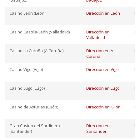
(Badajoz)
Badajoz
12:
Casino León (León)
Dirección en León
Lu
11:
Casino Castilla-León (Valladolid)
Dirección en
Lu
Valladolid
12:
Casino La Coruña (A Coruña)
Dirección en A
Lu
Coruña
12:
Casino Vigo (Vigo)
Dirección en Vigo
Lu
12:
Casino Lugo (Lugo)
Dirección en Lugo
Lu
12:
Casino de Asturias (Gijón)
Dirección en Gijón
Lu
12:
Gran Casino del Sardinero
Dirección en
Lu
(Santander)
Santander
12: