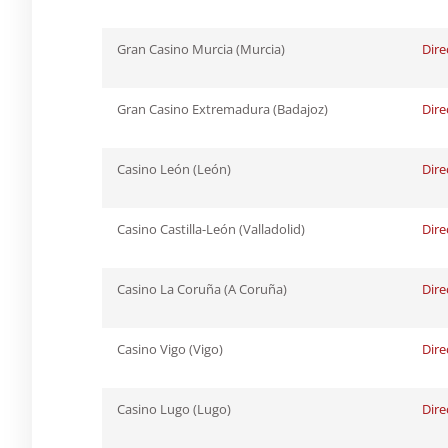
Gran Casino Murcia (Murcia)
Dire
Gran Casino Extremadura (Badajoz)
Dire
Casino León (León)
Dire
Casino Castilla-León (Valladolid)
Dire
Casino La Coruña (A Coruña)
Dire
Casino Vigo (Vigo)
Dire
Casino Lugo (Lugo)
Dire