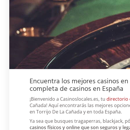
Encuentra los mejores casinos en 
completa de casinos en España
¡Bienvenido a Casinoslocales.es, tu
directorio
Cañada! Aquí encontrarás las mejores opcione
en Torrijo De La Cañada y en toda España.
Ya sea que busques tragaperras, blackjack, pó
casinos físicos y online que son seguros y le