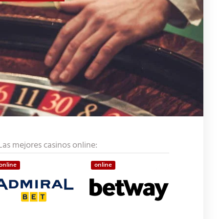
Las mejores casinos online:
online
online