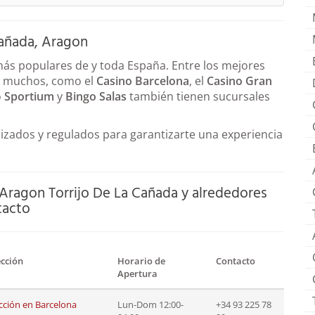
Cañada, Aragon
más populares de y toda España. Entre los mejores
de muchos, como el
Casino Barcelona
, el
Casino Gran
o
Sportium
y
Bingo Salas
también tienen sucursales
rizados y regulados para garantizarte una experiencia
 Aragon Torrijo De La Cañada y alrededores
tacto
ección
Horario de
Contacto
Apertura
cción en Barcelona
Lun-Dom 12:00-
+34 93 225 78