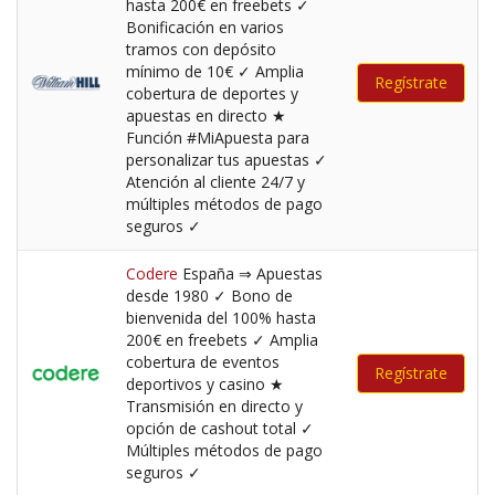
hasta 200€ en freebets ✓
Bonificación en varios
tramos con depósito
mínimo de 10€ ✓ Amplia
Regístrate
cobertura de deportes y
apuestas en directo ★
Función #MiApuesta para
personalizar tus apuestas ✓
Atención al cliente 24/7 y
múltiples métodos de pago
seguros ✓
Codere
España ⇒ Apuestas
desde 1980 ✓ Bono de
bienvenida del 100% hasta
200€ en freebets ✓ Amplia
cobertura de eventos
Regístrate
deportivos y casino ★
Transmisión en directo y
opción de cashout total ✓
Múltiples métodos de pago
seguros ✓