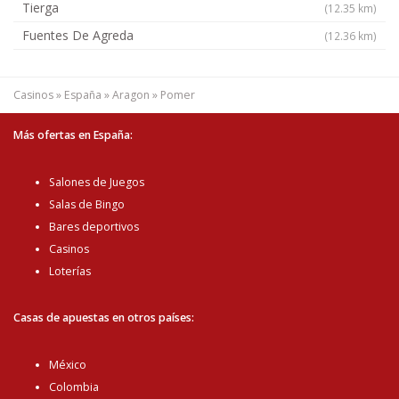
Tierga
(12.35 km)
Fuentes De Agreda
(12.36 km)
Casinos
»
España
»
Aragon
»
Pomer
Más ofertas en España:
Salones de Juegos
Salas de Bingo
Bares deportivos
Casinos
Loterías
Casas de apuestas en otros países:
México
Colombia