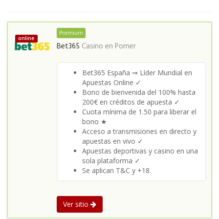
Premium
online
Bet365
Casino en
Pomer
Bet365 España ⇒ Líder Mundial en
Apuestas Online ✓
Bono de bienvenida del 100% hasta
200€ en créditos de apuesta ✓
Cuota mínima de 1.50 para liberar el
bono ★
Acceso a transmisiones en directo y
apuestas en vivo ✓
Apuestas deportivas y casino en una
sola plataforma ✓
Se aplican T&C y +18.
Ver sitio