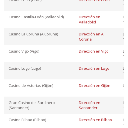
11:
Casino Castilla-León (Valladolid)
Dirección en
Lu
Valladolid
12:
Casino La Coruña (A Coruña)
Dirección en A
Lu
Coruña
12:
Casino Vigo (Vigo)
Dirección en Vigo
Lu
12:
Casino Lugo (Lugo)
Dirección en Lugo
Lu
12:
Casino de Asturias (Gijón)
Dirección en Gijón
Lu
12:
Gran Casino del Sardinero
Dirección en
Lu
(Santander)
Santander
12:
Casino Bilbao (Bilbao)
Dirección en Bilbao
Lu
12: