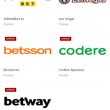
Admiralbet.es
Leo Vegas
Pomer
Pomer
online
online
Betsson.es
Codere Apuestas
Pomer
Pomer
online