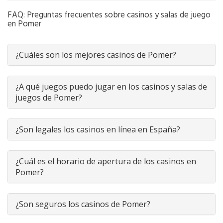
FAQ: Preguntas frecuentes sobre casinos y salas de juego
en Pomer
¿Cuáles son los mejores casinos de Pomer?
¿A qué juegos puedo jugar en los casinos y salas de
juegos de Pomer?
¿Son legales los casinos en línea en España?
¿Cuál es el horario de apertura de los casinos en
Pomer?
¿Son seguros los casinos de Pomer?