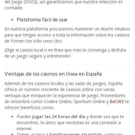
del Juego (DGOJ), así garantizamos que nuestra selección es
confiable.
Plataforma fácil de usar
En nuestra plataforma procuramos mantener un diseño intuitivo
para que tengas acceso a toda la información sobre los casinos
de Pomer con sólo unos clics.
¡Elige el casino local o en línea que más te convenga y disfruta
de un juego seguro y entretenido!
Ventajas de los casinos en línea en España
Además de los casinos locales y las salas de juegos, España
ofrece un número creciente de casinos online con varias
ventajas que enriquecen la experiencia de juego. Proveedores
de renombre como Codere Online, Sportium Online y
Bet365
te
ofrecen beneficios como:
Puedes
jugar las 24 horas del día
y donde sea que te
encuentres, lo único que necesitas es una conexión a
internet.
Tienes acceso a
bonificaciones atractivas
, como los