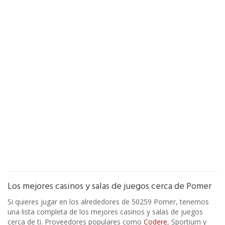
Los mejores casinos y salas de juegos cerca de Pomer
Si quieres jugar en los alrededores de 50259 Pomer, tenemos
una lista completa de los mejores casinos y salas de juegos
cerca de ti. Proveedores populares como
Codere
, Sportium y