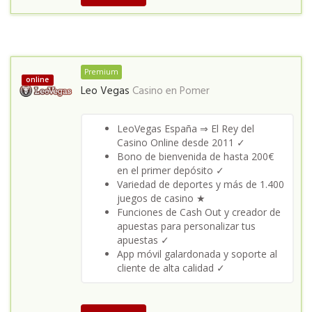
Premium
online
Leo Vegas
Casino en
Pomer
LeoVegas España ⇒ El Rey del
Casino Online desde 2011 ✓
Bono de bienvenida de hasta 200€
en el primer depósito ✓
Variedad de deportes y más de 1.400
juegos de casino ★
Funciones de Cash Out y creador de
apuestas para personalizar tus
apuestas ✓
App móvil galardonada y soporte al
cliente de alta calidad ✓