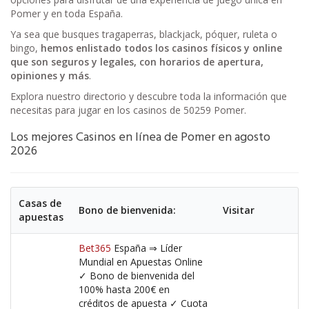
Pomer y en toda España.
Ya sea que busques tragaperras, blackjack, póquer, ruleta o
bingo,
hemos enlistado todos los casinos físicos y online
que son seguros y legales, con horarios de apertura,
opiniones y más
.
Explora nuestro directorio y descubre toda la información que
necesitas para jugar en los casinos de 50259 Pomer.
Los mejores Casinos en línea de Pomer en agosto
2026
Casas de
Bono de bienvenida:
Visitar
apuestas
Bet365
España ⇒ Líder
Mundial en Apuestas Online
✓ Bono de bienvenida del
100% hasta 200€ en
créditos de apuesta ✓ Cuota