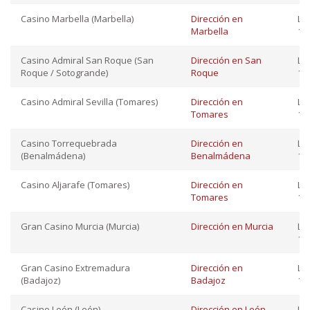
Casino Marbella (Marbella)
Dirección en
Lu
Marbella
12:
Casino Admiral San Roque (San
Dirección en San
Lu
Roque / Sotogrande)
Roque
12:
Casino Admiral Sevilla (Tomares)
Dirección en
Lu
Tomares
12:
Casino Torrequebrada
Dirección en
Lu
(Benalmádena)
Benalmádena
12:
Casino Aljarafe (Tomares)
Dirección en
Lu
Tomares
12:
Gran Casino Murcia (Murcia)
Dirección en Murcia
Lu
12:
Gran Casino Extremadura
Dirección en
Lu
(Badajoz)
Badajoz
12:
Casino León (León)
Dirección en León
Lu