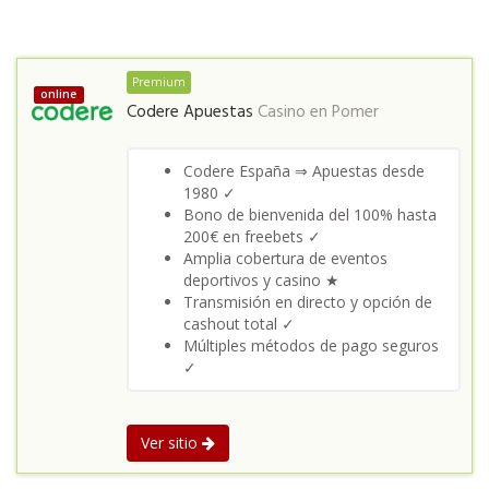
Premium
online
Codere Apuestas
Casino en
Pomer
Codere España ⇒ Apuestas desde
1980 ✓
Bono de bienvenida del 100% hasta
200€ en freebets ✓
Amplia cobertura de eventos
deportivos y casino ★
Transmisión en directo y opción de
cashout total ✓
Múltiples métodos de pago seguros
✓
Ver sitio