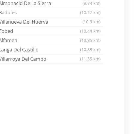
Almonacid De La Sierra
(9.74 km)
Badules
(10.27 km)
Villanueva Del Huerva
(10.3 km)
Tobed
(10.44 km)
Alfamen
(10.85 km)
Langa Del Castillo
(10.88 km)
Villarroya Del Campo
(11.35 km)