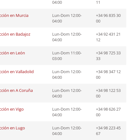
04:00
11
cción en Murcia
Lun-Dom 12:00-
+34 96 835 30
04:00
00
cción en Badajoz
Lun-Dom 12:00-
+34 92 431 21
04:00
12
cción en León
Lun-Dom 11:00-
+34 98 725 33
03:00
33
cción en Valladolid
Lun-Dom 12:00-
+34 98 347 12
04:00
00
cción en A Coruña
Lun-Dom 12:00-
+34 98 122 53
04:00
00
cción en Vigo
Lun-Dom 12:00-
+34 98 626 27
04:00
00
cción en Lugo
Lun-Dom 12:00-
+34 98 223 45
04:00
67