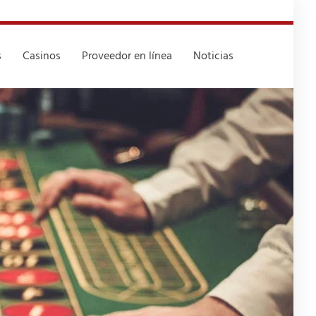
s
Casinos
Proveedor en línea
Noticias