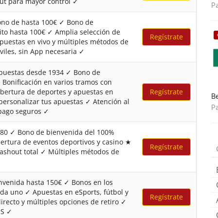
out para mayor control ✓
P
no de hasta 100€ ✓ Bono de
to hasta 100€ ✓ Amplia selección de
Regístrate
Apuestas en vivo y múltiples métodos de
iles, sin App necesaria ✓
puestas desde 1934 ✓ Bono de
 Bonificación en varios tramos con
bertura de deportes y apuestas en
Regístrate
B
ersonalizar tus apuestas ✓ Atención al
P
 pago seguros ✓
80 ✓ Bono de bienvenida del 100%
ertura de eventos deportivos y casino ★
Regístrate
cashout total ✓ Múltiples métodos de
nvenida hasta 150€ ✓ Bonos en los
ada uno ✓ Apuestas en eSports, fútbol y
Regístrate
recto y múltiples opciones de retiro ✓
OS ✓