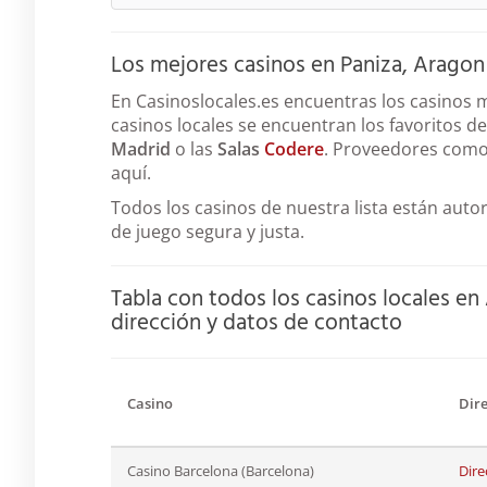
Los mejores casinos en Paniza, Aragon
En Casinoslocales.es encuentras los casinos 
casinos locales se encuentran los favoritos 
Madrid
o las
Salas
Codere
. Proveedores com
aquí.
Todos los casinos de nuestra lista están auto
de juego segura y justa.
Tabla con todos los casinos locales en
dirección y datos de contacto
Casino
Dir
Casino Barcelona (Barcelona)
Dire