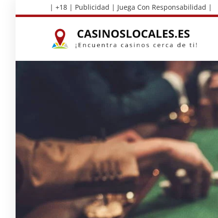
Skip
| +18 | Publicidad | Juega Con Responsabilidad |
to
main
content