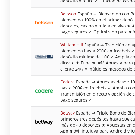
depósito y retiro ✓ Función de cash
Betsson
España ⇒ Bienvenido con Bo
bienvenida 100% en el primer depósi
deportes, casino y ruleta en vivo ★ 
pago seguros ✓ Optimizado para móv
William Hill
España ⇒ Tradición en a
bienvenida hasta 200€ en freebets ✓
depósito mínimo de 10€ ✓ Amplia co
directo ★ Función #MiApuesta para p
cliente 24/7 y múltiples métodos de
Codere
España ⇒ Apuestas desde 19
hasta 200€ en freebets ✓ Amplia cob
Transmisión en directo y opción de 
pago seguros ✓
Betway
España ⇒ Triple Bono de Bie
primeros tres depósitos hasta 50€ c
más de 40 deportes ★ Apuestas en di
App móvil intuitiva para Android y i