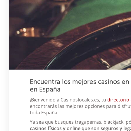
Encuentra los mejores casinos en
en España
¡Bienvenido a Casinoslocales.es, tu
directorio
encontrarás las mejores opciones para disfru
toda España.
Ya sea que busques tragaperras, blackjack, pó
casinos físicos y online que son seguros y le