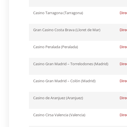
Casino Tarragona (Tarragona)
Dire
Gran Casino Costa Brava (Lloret de Mar)
Dire
Casino Peralada (Peralada)
Dire
Casino Gran Madrid – Torrelodones (Madrid)
Dire
Casino Gran Madrid – Colón (Madrid)
Dire
Casino de Aranjuez (Aranjuez)
Dire
Casino Cirsa Valencia (Valencia)
Dire