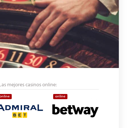
Las mejores casinos online:
online
online