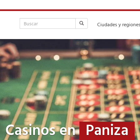
Ciudades y regione
Casinos en
Paniza