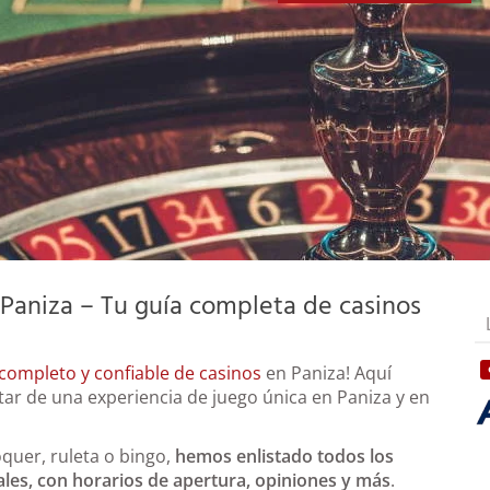
 Paniza – Tu guía completa de casinos
 completo y confiable de casinos
en Paniza! Aquí
tar de una experiencia de juego única en Paniza y en
quer, ruleta o bingo,
hemos enlistado todos los
gales, con horarios de apertura, opiniones y más
.