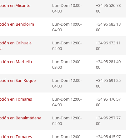
cción en Alicante
Lun-Dom 10:00-
+34 96 526 78
04:00
00
cción en Benidorm
Lun-Dom 10:00-
+34 96 683 18
04:00
00
cción en Orihuela
Lun-Dom 12:00-
+34 96 673 11
ta
04:00
00
cción en Marbella
Lun-Dom 12:00-
+34 95 281 40
03:00
00
cción en San Roque
Lun-Dom 12:00-
+34 95 691 25
04:00
00
cción en Tomares
Lun-Dom 12:00-
+34 95 476 57
04:00
00
ección en Benalmádena
Lun-Dom 12:00-
+34 95 257 77
04:00
00
cción en Tomares
Lun-Dom 12:00-
+34 95 415 97