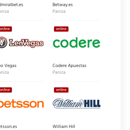
dmiralbet.es
Betway.es
aniza
Paniza
online
online
eo Vegas
Codere Apuestas
aniza
Paniza
online
online
etsson.es
William Hill