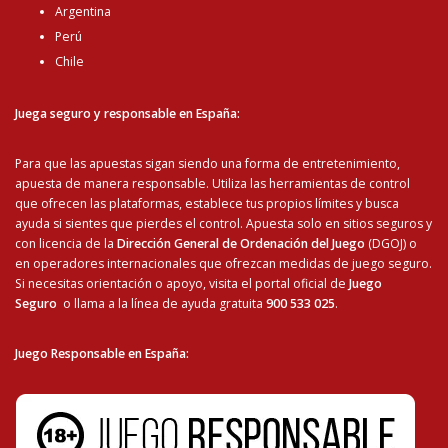
Argentina
Perú
Chile
Juega seguro y responsable en España:
Para que las apuestas sigan siendo una forma de entretenimiento,
apuesta de manera responsable. Utiliza las herramientas de control
que ofrecen las plataformas, establece tus propios límites y busca
ayuda si sientes que pierdes el control. Apuesta solo en sitios seguros y
con licencia de la
Dirección General de Ordenación del Juego
(DGOJ) o
en operadores internacionales que ofrezcan medidas de juego seguro.
Si necesitas orientación o apoyo, visita el portal oficial de
Juego
Seguro
o llama a la línea de ayuda gratuita
900 533 025
.
Juego Responsable en España
: