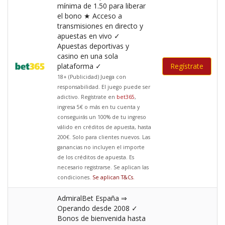
mínima de 1.50 para liberar
el bono ★ Acceso a
transmisiones en directo y
apuestas en vivo ✓
Apuestas deportivas y
casino en una sola
plataforma ✓
Regístrate
18+ (Publicidad) Juega con
responsabilidad. El juego puede ser
adictivo. Regístrate en
bet365
,
ingresa 5€ o más en tu cuenta y
conseguirás un 100% de tu ingreso
válido en créditos de apuesta, hasta
200€. Solo para clientes nuevos. Las
ganancias no incluyen el importe
de los créditos de apuesta. Es
necesario registrarse. Se aplican las
condiciones.
Se aplican T&Cs
.
AdmiralBet España ⇒
Operando desde 2008 ✓
Bonos de bienvenida hasta