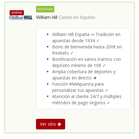
Premium
online
William Hill
Casino en
Aguilon
William Hill España ⇒ Tradición en
apuestas desde 1934 ✓
Bono de bienvenida hasta 200€ en
freebets ✓
Bonificación en varios tramos con
depósito mínimo de 10€ ✓
Amplia cobertura de deportes y
apuestas en directo ★
Función #MiApuesta para
personalizar tus apuestas ✓
Atención al cliente 24/7 y múltiples
métodos de pago seguros ✓
Ver sitio