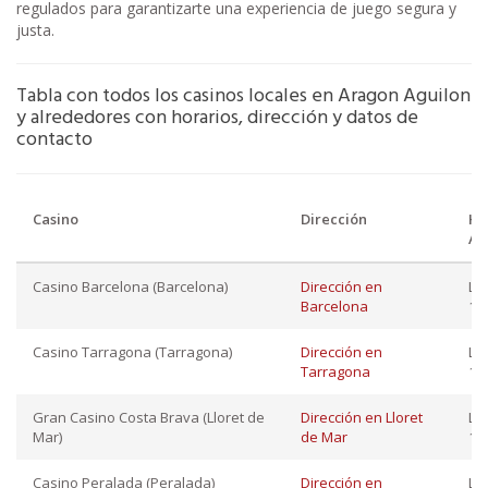
regulados para garantizarte una experiencia de juego segura y
justa.
Tabla con todos los casinos locales en Aragon Aguilon
y alrededores con horarios, dirección y datos de
contacto
Casino
Dirección
Ho
Ap
Casino Barcelona (Barcelona)
Dirección en
Lu
Barcelona
12:
Casino Tarragona (Tarragona)
Dirección en
Lu
Tarragona
12:
Gran Casino Costa Brava (Lloret de
Dirección en Lloret
Lu
Mar)
de Mar
10:
Casino Peralada (Peralada)
Dirección en
Lu