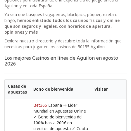
Aguilon y en toda España.
Ya sea que busques tragaperras, blackjack, póquer, ruleta o
bingo,
hemos enlistado todos los casinos físicos y online
que son seguros y legales, con horarios de apertura,
opiniones y más
.
Explora nuestro directorio y descubre toda la información que
necesitas para jugar en los casinos de 50155 Aguilon.
Los mejores Casinos en línea de Aguilon en agosto
2026
Casas de
Bono de bienvenida:
Visitar
apuestas
Bet365
España ⇒ Líder
Mundial en Apuestas Online
✓ Bono de bienvenida del
100% hasta 200€ en
créditos de apuesta ✓ Cuota