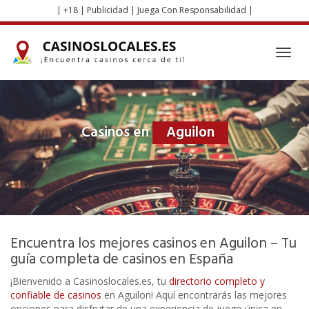
Skip
| +18 | Publicidad | Juega Con Responsabilidad |
to
main
content
Toggl
navig
Casinos en
Aguilon
Encuentra los mejores casinos en Aguilon – Tu
guía completa de casinos en España
¡Bienvenido a Casinoslocales.es, tu
directorio completo y
confiable de casinos
en Aguilon! Aquí encontrarás las mejores
opciones para disfrutar de una experiencia de juego única en