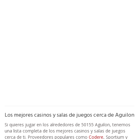
Los mejores casinos y salas de juegos cerca de Aguilon
Si quieres jugar en los alrededores de 50155 Aguilon, tenemos
una lista completa de los mejores casinos y salas de juegos
cerca de ti. Proveedores populares como
Codere
, Sportium y