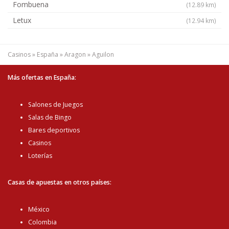
Fombuena
(12.89 km)
Letux
(12.94 km)
Casinos
»
España
»
Aragon
»
Aguilon
Más ofertas en España:
Salones de Juegos
Salas de Bingo
Bares deportivos
Casinos
Loterías
Casas de apuestas en otros países:
México
Colombia