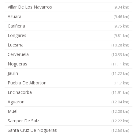
Villar De Los Navarros
(9.34 km)
Azuara
(9.46 km)
Cariñena
(9.75 km)
Longares
(9.81 km)
Luesma
(10.28 km)
Cerveruela
(10.33 km)
Nogueras
(11.11 km)
Jaulin
(11.22 km)
Puebla De Alborton
(11.7 km)
Encinacorba
(11.91 km)
Aguaron
(12.04 km)
Muel
(12.08 km)
Samper De Salz
(12.22 km)
Santa Cruz De Nogueras
(12.63 km)