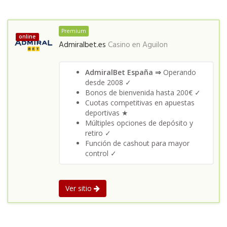
Premium
online
Admiralbet.es
Casino en
Aguilon
AdmiralBet España ⇒
Operando
desde 2008 ✓
Bonos de bienvenida hasta 200€ ✓
Cuotas competitivas en apuestas
deportivas ★
Múltiples opciones de depósito y
retiro ✓
Función de cashout para mayor
control ✓
Ver sitio