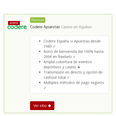
Premium
online
Codere Apuestas
Casino en
Aguilon
Codere España ⇒ Apuestas desde
1980 ✓
Bono de bienvenida del 100% hasta
200€ en freebets ✓
Amplia cobertura de eventos
deportivos y casino ★
Transmisión en directo y opción de
cashout total ✓
Múltiples métodos de pago seguros
✓
Ver sitio