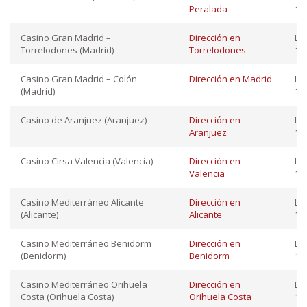
Peralada
10:
Casino Gran Madrid –
Dirección en
Lu
Torrelodones (Madrid)
Torrelodones
16:
Casino Gran Madrid – Colón
Dirección en Madrid
Lu
(Madrid)
12:
Casino de Aranjuez (Aranjuez)
Dirección en
Lu
Aranjuez
12:
Casino Cirsa Valencia (Valencia)
Dirección en
Lu
Valencia
12:
Casino Mediterráneo Alicante
Dirección en
Lu
(Alicante)
Alicante
10:
Casino Mediterráneo Benidorm
Dirección en
Lu
(Benidorm)
Benidorm
10:
Casino Mediterráneo Orihuela
Dirección en
Lu
Costa (Orihuela Costa)
Orihuela Costa
12: