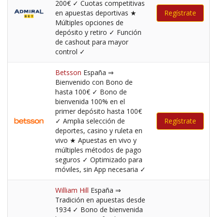
200€ ✓ Cuotas competitivas
en apuestas deportivas ★
Regístrate
Múltiples opciones de
depósito y retiro ✓ Función
de cashout para mayor
control ✓
Betsson
España ⇒
Bienvenido con Bono de
hasta 100€ ✓ Bono de
bienvenida 100% en el
primer depósito hasta 100€
✓ Amplia selección de
Regístrate
deportes, casino y ruleta en
vivo ★ Apuestas en vivo y
múltiples métodos de pago
seguros ✓ Optimizado para
móviles, sin App necesaria ✓
William Hill
España ⇒
Tradición en apuestas desde
1934 ✓ Bono de bienvenida