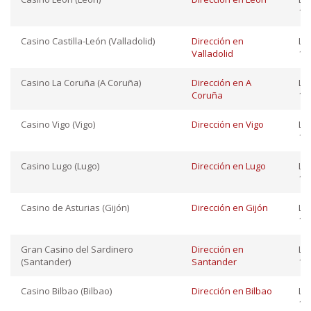
11:
Casino Castilla-León (Valladolid)
Dirección en
Lu
Valladolid
12:
Casino La Coruña (A Coruña)
Dirección en A
Lu
Coruña
12:
Casino Vigo (Vigo)
Dirección en Vigo
Lu
12:
Casino Lugo (Lugo)
Dirección en Lugo
Lu
12:
Casino de Asturias (Gijón)
Dirección en Gijón
Lu
12:
Gran Casino del Sardinero
Dirección en
Lu
(Santander)
Santander
12:
Casino Bilbao (Bilbao)
Dirección en Bilbao
Lu
12: