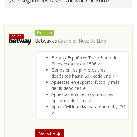
¿Son seguros los casinos de Nuez De Ebro?
Premium
online
Betway.es
Casino en
Nuez De Ebro
Betway España ⇒ Triple Bono de
Bienvenida hasta 150€ ✓
Bonos en los primeros tres
depósitos hasta 50€ cada uno ✓
Apuestas en eSports, fútbol y más
de 40 deportes ★
Apuestas en directo y múltiples
opciones de retiro ✓
App móvil intuitiva para Android y iOS
✓
Ver sitio