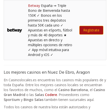
Betway
España ⇒ Triple
Bono de Bienvenida hasta
150€ ✓ Bonos en los
primeros tres depósitos
hasta 50€ cada uno ✓
Apuestas en eSports, fútbol
Regístrate
y más de 40 deportes ★
Apuestas en directo y
múltiples opciones de retiro
✓ App móvil intuitiva para
Android y iOS ✓
Los mejores casinos en Nuez De Ebro, Aragon
En Casinoslocales.es encuentras los casinos más populares de y
toda España. Entre los mejores casinos locales se encuentran
los favoritos de muchos, como el
Casino Barcelona
, el
Casino
Gran Madrid
o las
Salas
Codere
. Proveedores como
Sportium
y
Bingo Salas
también tienen sucursales aquí.
Todos los casinos de nuestra lista están autorizados y