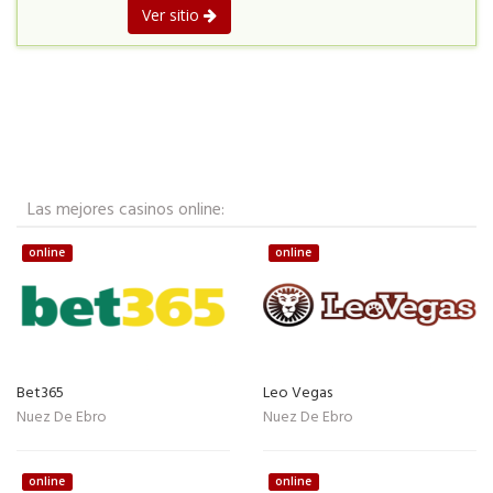
Ver sitio
Las mejores casinos online:
online
online
Bet365
Leo Vegas
Nuez De Ebro
Nuez De Ebro
online
online