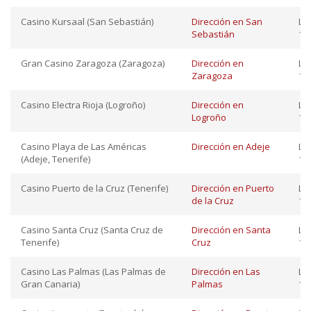
Casino Kursaal (San Sebastián)
Dirección en San
Lu
Sebastián
12:
Gran Casino Zaragoza (Zaragoza)
Dirección en
Lu
Zaragoza
12:
Casino Electra Rioja (Logroño)
Dirección en
Lu
Logroño
12:
Casino Playa de Las Américas
Dirección en Adeje
Lu
(Adeje, Tenerife)
11:
Casino Puerto de la Cruz (Tenerife)
Dirección en Puerto
Lu
de la Cruz
11:
Casino Santa Cruz (Santa Cruz de
Dirección en Santa
Lu
Tenerife)
Cruz
12:
Casino Las Palmas (Las Palmas de
Dirección en Las
Lu
Gran Canaria)
Palmas
12: