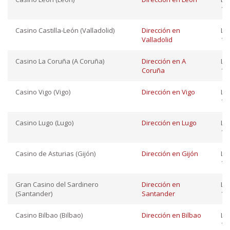
11:
Casino Castilla-León (Valladolid)
Dirección en
Lu
Valladolid
12:
Casino La Coruña (A Coruña)
Dirección en A
Lu
Coruña
12:
Casino Vigo (Vigo)
Dirección en Vigo
Lu
12:
Casino Lugo (Lugo)
Dirección en Lugo
Lu
12:
Casino de Asturias (Gijón)
Dirección en Gijón
Lu
12:
Gran Casino del Sardinero
Dirección en
Lu
(Santander)
Santander
12:
Casino Bilbao (Bilbao)
Dirección en Bilbao
Lu
12: