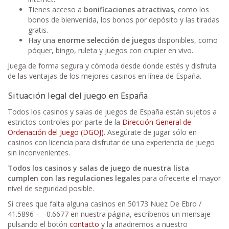
Tienes acceso a
bonificaciones atractivas
, como los
bonos de bienvenida, los bonos por depósito y las tiradas
gratis.
Hay una
enorme selección de juegos
disponibles, como
póquer, bingo, ruleta y juegos con crupier en vivo.
Juega de forma segura y cómoda desde donde estés y disfruta
de las ventajas de los mejores casinos en línea de España.
Situación legal del juego en España
Todos los casinos y salas de juegos de España están sujetos a
estrictos controles por parte de la
Dirección General de
Ordenación del Juego (DGOJ)
. Asegúrate de jugar sólo en
casinos con licencia para disfrutar de una experiencia de juego
sin inconvenientes.
Todos los casinos y salas de juego de nuestra lista
cumplen con las regulaciones legales
para ofrecerte el mayor
nivel de seguridad posible.
Si crees que falta alguna casinos en 50173 Nuez De Ebro /
41.5896 – -0.6677 en nuestra página, escríbenos un mensaje
pulsando el botón
contacto
y la añadiremos a nuestro