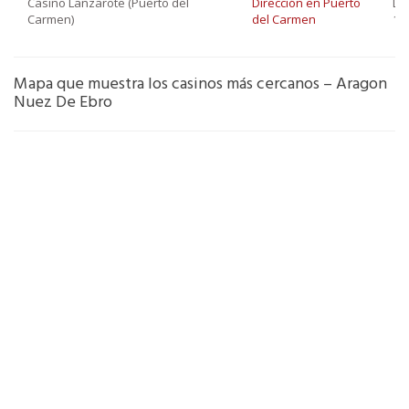
Casino Lanzarote (Puerto del
Dirección en Puerto
Lu
Carmen)
del Carmen
12:
Mapa que muestra los casinos más cercanos – Aragon
Nuez De Ebro