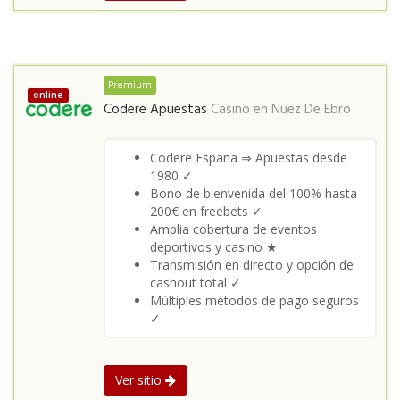
Premium
online
Codere Apuestas
Casino en
Nuez De Ebro
Codere España ⇒ Apuestas desde
1980 ✓
Bono de bienvenida del 100% hasta
200€ en freebets ✓
Amplia cobertura de eventos
deportivos y casino ★
Transmisión en directo y opción de
cashout total ✓
Múltiples métodos de pago seguros
✓
Ver sitio