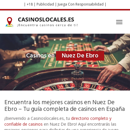
Skip
| +18 | Publicidad | Juega Con Responsabilidad |
to
main
content
Toggl
navig
Casinos en
Nuez De Ebro
Encuentra los mejores casinos en Nuez De
Ebro – Tu guía completa de casinos en España
¡Bienvenido a Casinoslocales.es, tu
directorio completo y
confiable de casinos
en Nuez De Ebro! Aquí encontrarás las
mejores opciones para disfrutar de una experiencia de juego