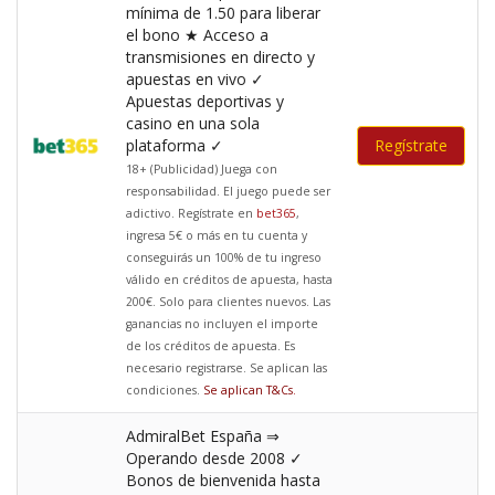
mínima de 1.50 para liberar
el bono ★ Acceso a
transmisiones en directo y
apuestas en vivo ✓
Apuestas deportivas y
casino en una sola
plataforma ✓
Regístrate
18+ (Publicidad) Juega con
responsabilidad. El juego puede ser
adictivo. Regístrate en
bet365
,
ingresa 5€ o más en tu cuenta y
conseguirás un 100% de tu ingreso
válido en créditos de apuesta, hasta
200€. Solo para clientes nuevos. Las
ganancias no incluyen el importe
de los créditos de apuesta. Es
necesario registrarse. Se aplican las
condiciones.
Se aplican T&Cs
.
AdmiralBet España ⇒
Operando desde 2008 ✓
Bonos de bienvenida hasta