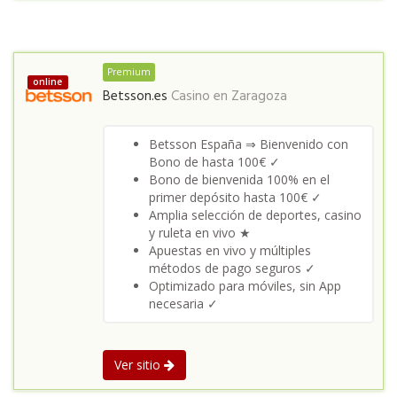
Premium
online
Betsson.es
Casino en
Zaragoza
Betsson España ⇒ Bienvenido con
Bono de hasta 100€ ✓
Bono de bienvenida 100% en el
primer depósito hasta 100€ ✓
Amplia selección de deportes, casino
y ruleta en vivo ★
Apuestas en vivo y múltiples
métodos de pago seguros ✓
Optimizado para móviles, sin App
necesaria ✓
Ver sitio