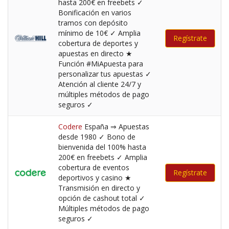
hasta 200€ en freebets ✓
Bonificación en varios
tramos con depósito
mínimo de 10€ ✓ Amplia
Regístrate
cobertura de deportes y
apuestas en directo ★
Función #MiApuesta para
personalizar tus apuestas ✓
Atención al cliente 24/7 y
múltiples métodos de pago
seguros ✓
Codere
España ⇒ Apuestas
desde 1980 ✓ Bono de
bienvenida del 100% hasta
200€ en freebets ✓ Amplia
cobertura de eventos
Regístrate
deportivos y casino ★
Transmisión en directo y
opción de cashout total ✓
Múltiples métodos de pago
seguros ✓