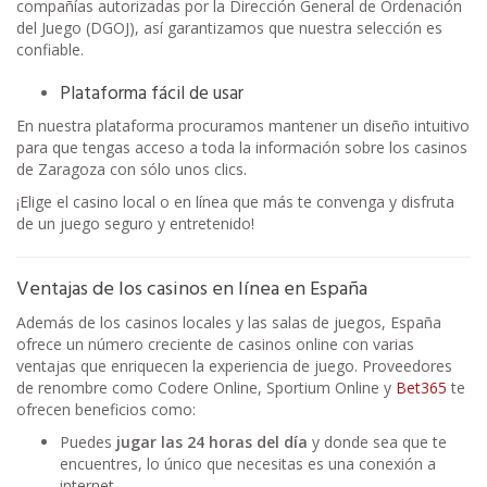
compañías autorizadas por la Dirección General de Ordenación
del Juego (DGOJ), así garantizamos que nuestra selección es
confiable.
Plataforma fácil de usar
En nuestra plataforma procuramos mantener un diseño intuitivo
para que tengas acceso a toda la información sobre los casinos
de Zaragoza con sólo unos clics.
¡Elige el casino local o en línea que más te convenga y disfruta
de un juego seguro y entretenido!
Ventajas de los casinos en línea en España
Además de los casinos locales y las salas de juegos, España
ofrece un número creciente de casinos online con varias
ventajas que enriquecen la experiencia de juego. Proveedores
de renombre como Codere Online, Sportium Online y
Bet365
te
ofrecen beneficios como:
Puedes
jugar las 24 horas del día
y donde sea que te
encuentres, lo único que necesitas es una conexión a
internet.