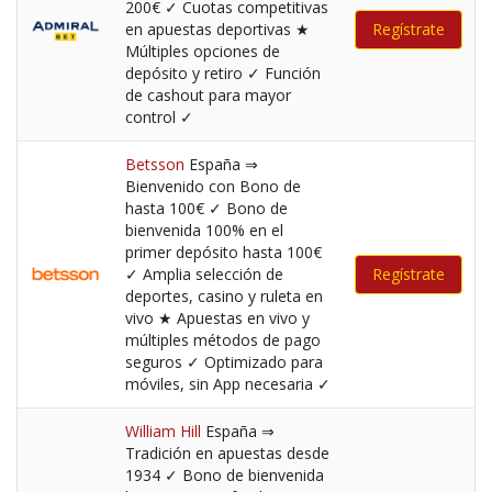
200€ ✓ Cuotas competitivas
en apuestas deportivas ★
Regístrate
Múltiples opciones de
depósito y retiro ✓ Función
de cashout para mayor
control ✓
Betsson
España ⇒
Bienvenido con Bono de
hasta 100€ ✓ Bono de
bienvenida 100% en el
primer depósito hasta 100€
✓ Amplia selección de
Regístrate
deportes, casino y ruleta en
vivo ★ Apuestas en vivo y
múltiples métodos de pago
seguros ✓ Optimizado para
móviles, sin App necesaria ✓
William Hill
España ⇒
Tradición en apuestas desde
1934 ✓ Bono de bienvenida