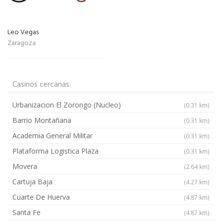
Leo Vegas
Zaragoza
Casinos cercanas:
Urbanizacion El Zorongo (Nucleo)
(0.31 km)
Barrio Montañana
(0.31 km)
Academia General Militar
(0.31 km)
Plataforma Logistica Plaza
(0.31 km)
Movera
(2.64 km)
Cartuja Baja
(4.27 km)
Cuarte De Huerva
(4.87 km)
Santa Fe
(4.87 km)