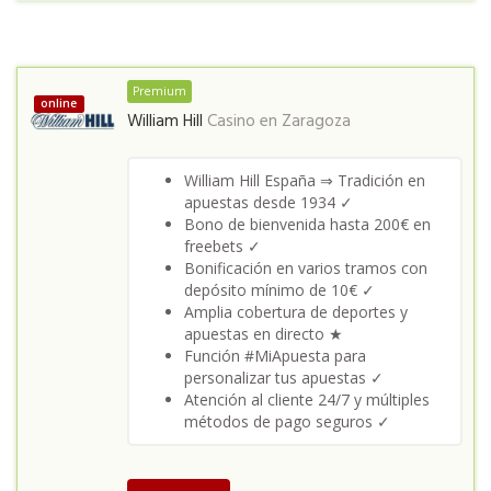
Premium
online
William Hill
Casino en
Zaragoza
William Hill España ⇒ Tradición en
apuestas desde 1934 ✓
Bono de bienvenida hasta 200€ en
freebets ✓
Bonificación en varios tramos con
depósito mínimo de 10€ ✓
Amplia cobertura de deportes y
apuestas en directo ★
Función #MiApuesta para
personalizar tus apuestas ✓
Atención al cliente 24/7 y múltiples
métodos de pago seguros ✓