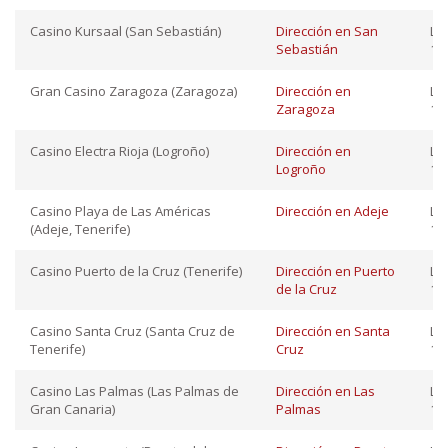
Casino Kursaal (San Sebastián)
Dirección en San
Lu
Sebastián
12:
Gran Casino Zaragoza (Zaragoza)
Dirección en
Lu
Zaragoza
12:
Casino Electra Rioja (Logroño)
Dirección en
Lu
Logroño
12:
Casino Playa de Las Américas
Dirección en Adeje
Lu
(Adeje, Tenerife)
11:
Casino Puerto de la Cruz (Tenerife)
Dirección en Puerto
Lu
de la Cruz
11:
Casino Santa Cruz (Santa Cruz de
Dirección en Santa
Lu
Tenerife)
Cruz
12:
Casino Las Palmas (Las Palmas de
Dirección en Las
Lu
Gran Canaria)
Palmas
12: