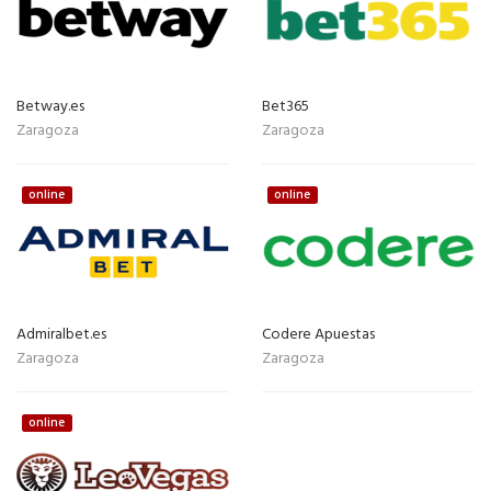
Betway.es
Bet365
Zaragoza
Zaragoza
online
online
Admiralbet.es
Codere Apuestas
Zaragoza
Zaragoza
online