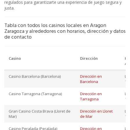
regulados para garantizarte una experiencia de juego segura y
justa.
Tabla con todos los casinos locales en Aragon
Zaragoza y alrededores con horarios, dirección y datos
de contacto
Casino
Dirección
Ho
Ap
Casino Barcelona (Barcelona)
Dirección en
Lu
Barcelona
12:
Casino Tarragona (Tarragona)
Dirección en
Lu
Tarragona
12:
Gran Casino Costa Brava (Lloret de
Dirección en Lloret
Lu
Mar)
de Mar
10:
Casino Peralada (Peralada)
Dirección en
Lu