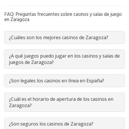
FAQ: Preguntas frecuentes sobre casinos y salas de juego
en Zaragoza
¿Cuáles son los mejores casinos de Zaragoza?
¿A qué juegos puedo jugar en los casinos y salas de
juegos de Zaragoza?
¿Son legales los casinos en línea en España?
¿Cuál es el horario de apertura de los casinos en
Zaragoza?
¿Son seguros los casinos de Zaragoza?