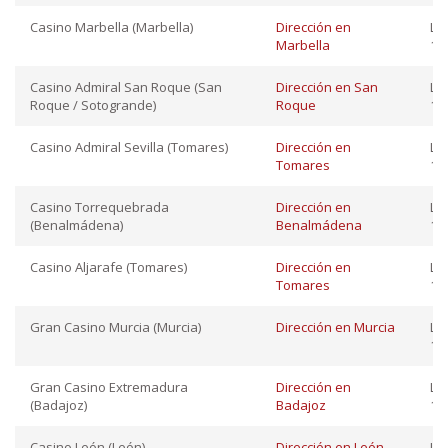
Casino Marbella (Marbella)
Dirección en
Lu
Marbella
12:
Casino Admiral San Roque (San
Dirección en San
Lu
Roque / Sotogrande)
Roque
12:
Casino Admiral Sevilla (Tomares)
Dirección en
Lu
Tomares
12:
Casino Torrequebrada
Dirección en
Lu
(Benalmádena)
Benalmádena
12:
Casino Aljarafe (Tomares)
Dirección en
Lu
Tomares
12:
Gran Casino Murcia (Murcia)
Dirección en Murcia
Lu
12:
Gran Casino Extremadura
Dirección en
Lu
(Badajoz)
Badajoz
12:
Casino León (León)
Dirección en León
Lu