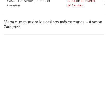
Casino Lanzarote (Puerto del
Dirección en Puerto
Lu
Carmen)
del Carmen
12:
Mapa que muestra los casinos más cercanos – Aragon
Zaragoza