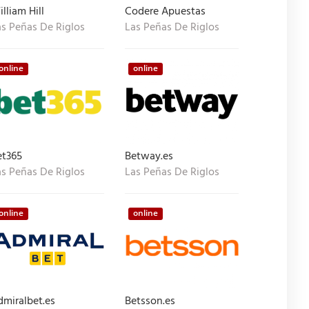
lliam Hill
Codere Apuestas
as Peñas De Riglos
Las Peñas De Riglos
online
online
et365
Betway.es
as Peñas De Riglos
Las Peñas De Riglos
online
online
dmiralbet.es
Betsson.es