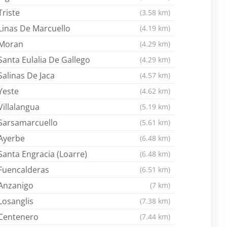
Triste
(3.58 km)
Linas De Marcuello
(4.19 km)
Moran
(4.29 km)
Santa Eulalia De Gallego
(4.29 km)
Salinas De Jaca
(4.57 km)
Yeste
(4.62 km)
Villalangua
(5.19 km)
Sarsamarcuello
(5.61 km)
Ayerbe
(6.48 km)
Santa Engracia (Loarre)
(6.48 km)
Fuencalderas
(6.51 km)
Anzanigo
(7 km)
Losanglis
(7.38 km)
Centenero
(7.44 km)