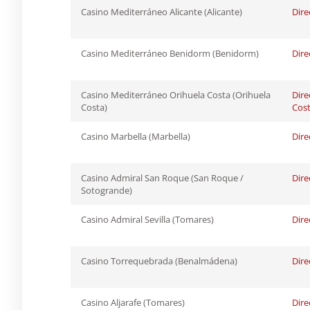
Casino Mediterráneo Alicante (Alicante)
Dire
Casino Mediterráneo Benidorm (Benidorm)
Dire
Casino Mediterráneo Orihuela Costa (Orihuela
Dire
Costa)
Cos
Casino Marbella (Marbella)
Dire
Casino Admiral San Roque (San Roque /
Dire
Sotogrande)
Casino Admiral Sevilla (Tomares)
Dire
Casino Torrequebrada (Benalmádena)
Dir
Casino Aljarafe (Tomares)
Dire