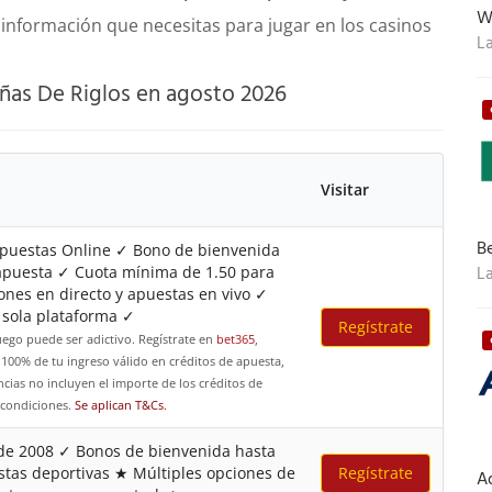
Wi
 información que necesitas para jugar en los casinos
L
eñas De Riglos en agosto 2026
Visitar
B
puestas Online ✓ Bono de bienvenida
L
 apuesta ✓ Cuota mínima de 1.50 para
ones en directo y apuestas en vivo ✓
 sola plataforma ✓
Regístrate
juego puede ser adictivo. Regístrate en
bet365
,
 100% de tu ingreso válido en créditos de apuesta,
ncias no incluyen el importe de los créditos de
s condiciones.
Se aplican T&Cs
.
e 2008 ✓ Bonos de bienvenida hasta
tas deportivas ★ Múltiples opciones de
Regístrate
A