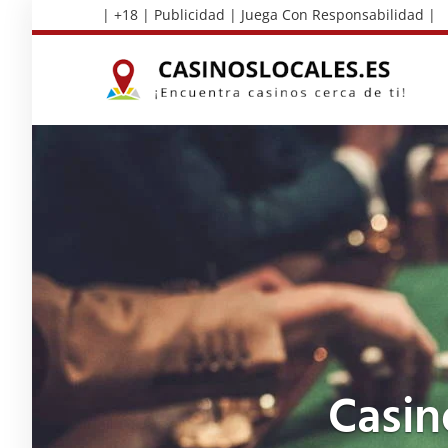
Skip
| +18 | Publicidad | Juega Con Responsabilidad |
to
main
content
Casin