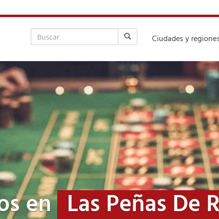
Ciudades y regione
os en
Las Peñas De R