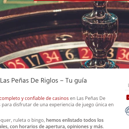
Las Peñas De Riglos – Tu guía
 completo y confiable de casinos
en Las Peñas De
 para disfrutar de una experiencia de juego única en
quer, ruleta o bingo,
hemos enlistado todos los
gales, con horarios de apertura, opiniones y más
.