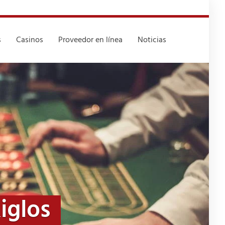
s
Casinos
Proveedor en línea
Noticias
iglos