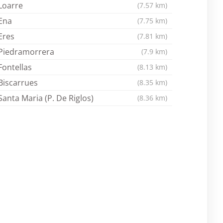
Loarre
(7.57 km)
Ena
(7.75 km)
Eres
(7.81 km)
Piedramorrera
(7.9 km)
Fontellas
(8.13 km)
Biscarrues
(8.35 km)
Santa Maria (P. De Riglos)
(8.36 km)