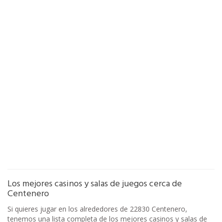
Los mejores casinos y salas de juegos cerca de
Centenero
Si quieres jugar en los alrededores de 22830 Centenero,
tenemos una lista completa de los mejores casinos y salas de