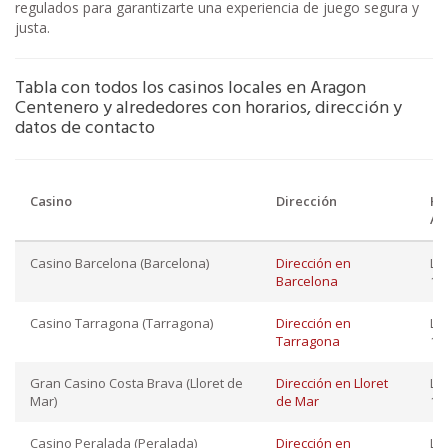
regulados para garantizarte una experiencia de juego segura y
justa.
Tabla con todos los casinos locales en Aragon
Centenero y alrededores con horarios, dirección y
datos de contacto
Casino
Dirección
Ho
Ap
Casino Barcelona (Barcelona)
Dirección en
Lu
Barcelona
12:
Casino Tarragona (Tarragona)
Dirección en
Lu
Tarragona
12:
Gran Casino Costa Brava (Lloret de
Dirección en Lloret
Lu
Mar)
de Mar
10:
Casino Peralada (Peralada)
Dirección en
Lu