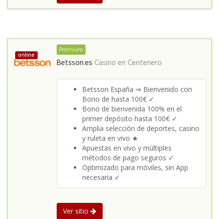
Premium
online
Betsson.es
Casino en
Centenero
Betsson España ⇒ Bienvenido con
Bono de hasta 100€ ✓
Bono de bienvenida 100% en el
primer depósito hasta 100€ ✓
Amplia selección de deportes, casino
y ruleta en vivo ★
Apuestas en vivo y múltiples
métodos de pago seguros ✓
Optimizado para móviles, sin App
necesaria ✓
Ver sitio