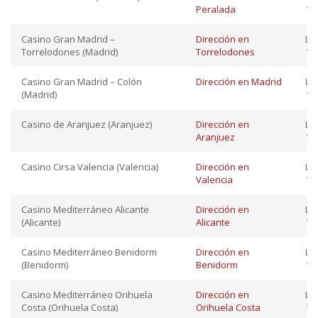
Peralada
10:
Casino Gran Madrid –
Dirección en
Lu
Torrelodones (Madrid)
Torrelodones
16:
Casino Gran Madrid – Colón
Dirección en Madrid
Lu
(Madrid)
12:
Casino de Aranjuez (Aranjuez)
Dirección en
Lu
Aranjuez
12:
Casino Cirsa Valencia (Valencia)
Dirección en
Lu
Valencia
12:
Casino Mediterráneo Alicante
Dirección en
Lu
(Alicante)
Alicante
10:
Casino Mediterráneo Benidorm
Dirección en
Lu
(Benidorm)
Benidorm
10:
Casino Mediterráneo Orihuela
Dirección en
Lu
Costa (Orihuela Costa)
Orihuela Costa
12: