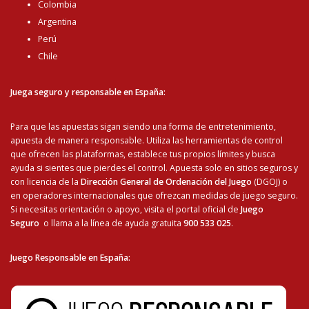
Colombia
Argentina
Perú
Chile
Juega seguro y responsable en España:
Para que las apuestas sigan siendo una forma de entretenimiento,
apuesta de manera responsable. Utiliza las herramientas de control
que ofrecen las plataformas, establece tus propios límites y busca
ayuda si sientes que pierdes el control. Apuesta solo en sitios seguros y
con licencia de la
Dirección General de Ordenación del Juego
(DGOJ) o
en operadores internacionales que ofrezcan medidas de juego seguro.
Si necesitas orientación o apoyo, visita el portal oficial de
Juego
Seguro
o llama a la línea de ayuda gratuita
900 533 025
.
Juego Responsable en España
: