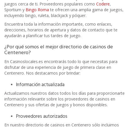
juegos cerca de ti. Proveedores populares como
Codere
,
Sportium y
Bingo Roma
te ofrecen una amplia gama de juegos,
incluyendo bingo, ruleta, blackjack y póquer.
Encuentra toda la información importante, como enlaces,
direcciones, horarios de apertura y datos de contacto que te
ayudarán a planificar tus tardes de juego.
¿Por qué somos el mejor directorio de casinos de
Centenero?
En Casinoslocales.es encontrarás todo lo que necesitas para
disfrutar de una experiencia de juego de primera clase en
Centenero. Nos destacamos por brindar:
Información actualizada
Actualizamos nuestros datos todos los días para proporcionarte
información relevante sobre los proveedores de casinos en
Centenero y sus ofertas de juegos y bonos disponibles.
Proveedores autorizados
En nuestro directorio de casinos en Centenero sólo incluimos