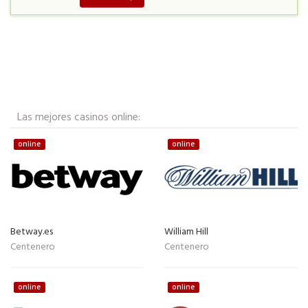
Las mejores casinos online:
online
online
Betway.es
William Hill
Centenero
Centenero
online
online