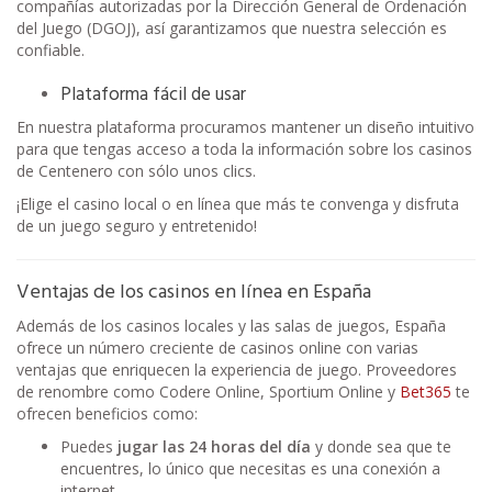
compañías autorizadas por la Dirección General de Ordenación
del Juego (DGOJ), así garantizamos que nuestra selección es
confiable.
Plataforma fácil de usar
En nuestra plataforma procuramos mantener un diseño intuitivo
para que tengas acceso a toda la información sobre los casinos
de Centenero con sólo unos clics.
¡Elige el casino local o en línea que más te convenga y disfruta
de un juego seguro y entretenido!
Ventajas de los casinos en línea en España
Además de los casinos locales y las salas de juegos, España
ofrece un número creciente de casinos online con varias
ventajas que enriquecen la experiencia de juego. Proveedores
de renombre como Codere Online, Sportium Online y
Bet365
te
ofrecen beneficios como:
Puedes
jugar las 24 horas del día
y donde sea que te
encuentres, lo único que necesitas es una conexión a
internet.