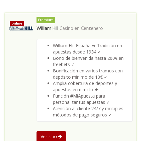
Premium
online
William Hill
Casino en
Centenero
William Hill España ⇒ Tradición en
apuestas desde 1934 ✓
Bono de bienvenida hasta 200€ en
freebets ✓
Bonificación en varios tramos con
depósito mínimo de 10€ ✓
Amplia cobertura de deportes y
apuestas en directo ★
Función #MiApuesta para
personalizar tus apuestas ✓
Atención al cliente 24/7 y múltiples
métodos de pago seguros ✓
Ver sitio