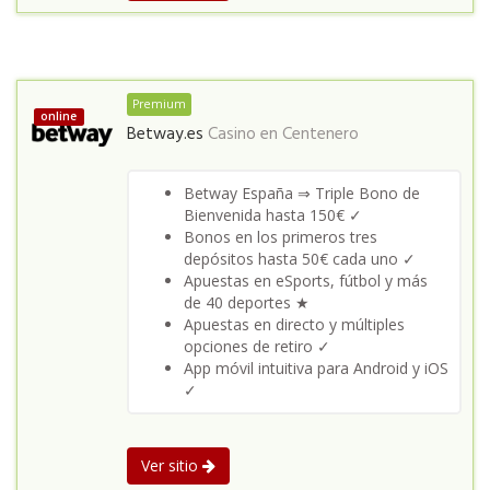
Premium
online
Betway.es
Casino en
Centenero
Betway España ⇒ Triple Bono de
Bienvenida hasta 150€ ✓
Bonos en los primeros tres
depósitos hasta 50€ cada uno ✓
Apuestas en eSports, fútbol y más
de 40 deportes ★
Apuestas en directo y múltiples
opciones de retiro ✓
App móvil intuitiva para Android y iOS
✓
Ver sitio