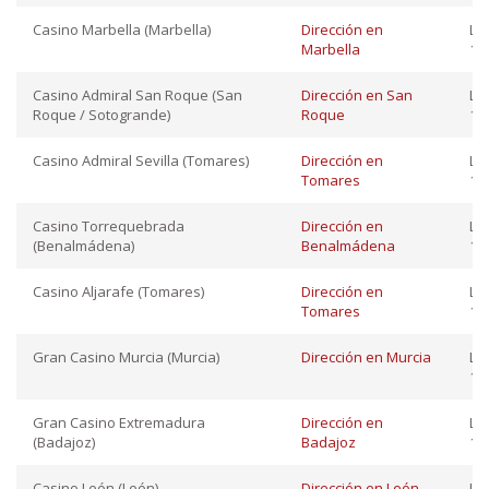
Casino Marbella (Marbella)
Dirección en
Lu
Marbella
12:
Casino Admiral San Roque (San
Dirección en San
Lu
Roque / Sotogrande)
Roque
12:
Casino Admiral Sevilla (Tomares)
Dirección en
Lu
Tomares
12:
Casino Torrequebrada
Dirección en
Lu
(Benalmádena)
Benalmádena
12:
Casino Aljarafe (Tomares)
Dirección en
Lu
Tomares
12:
Gran Casino Murcia (Murcia)
Dirección en Murcia
Lu
12:
Gran Casino Extremadura
Dirección en
Lu
(Badajoz)
Badajoz
12:
Casino León (León)
Dirección en León
Lu