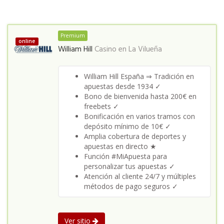
Premium
online
William Hill
Casino en
La Vilueña
William Hill España ⇒ Tradición en
apuestas desde 1934 ✓
Bono de bienvenida hasta 200€ en
freebets ✓
Bonificación en varios tramos con
depósito mínimo de 10€ ✓
Amplia cobertura de deportes y
apuestas en directo ★
Función #MiApuesta para
personalizar tus apuestas ✓
Atención al cliente 24/7 y múltiples
métodos de pago seguros ✓
Ver sitio