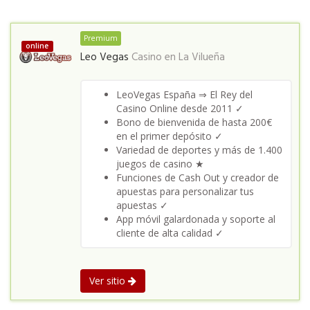
Premium
online
Leo Vegas
Casino en
La Vilueña
LeoVegas España ⇒ El Rey del
Casino Online desde 2011 ✓
Bono de bienvenida de hasta 200€
en el primer depósito ✓
Variedad de deportes y más de 1.400
juegos de casino ★
Funciones de Cash Out y creador de
apuestas para personalizar tus
apuestas ✓
App móvil galardonada y soporte al
cliente de alta calidad ✓
Ver sitio