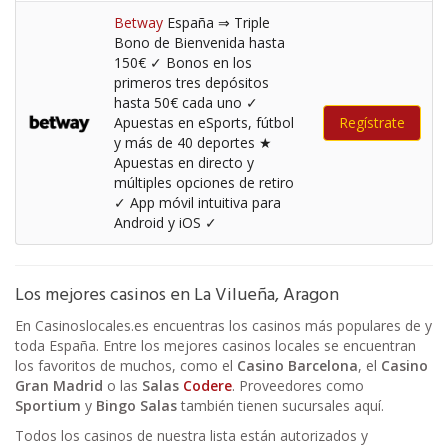
Betway
España ⇒ Triple
Bono de Bienvenida hasta
150€ ✓ Bonos en los
primeros tres depósitos
hasta 50€ cada uno ✓
Apuestas en eSports, fútbol
Regístrate
y más de 40 deportes ★
Apuestas en directo y
múltiples opciones de retiro
✓ App móvil intuitiva para
Android y iOS ✓
Los mejores casinos en La Vilueña, Aragon
En Casinoslocales.es encuentras los casinos más populares de y
toda España. Entre los mejores casinos locales se encuentran
los favoritos de muchos, como el
Casino Barcelona
, el
Casino
Gran Madrid
o las
Salas
Codere
. Proveedores como
Sportium
y
Bingo Salas
también tienen sucursales aquí.
Todos los casinos de nuestra lista están autorizados y