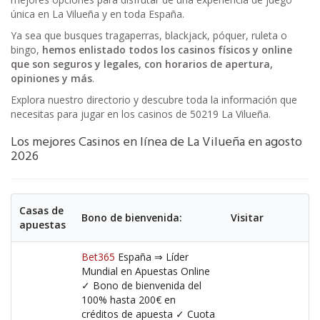
única en La Vilueña y en toda España.
Ya sea que busques tragaperras, blackjack, póquer, ruleta o
bingo,
hemos enlistado todos los casinos físicos y online
que son seguros y legales, con horarios de apertura,
opiniones y más
.
Explora nuestro directorio y descubre toda la información que
necesitas para jugar en los casinos de 50219 La Vilueña.
Los mejores Casinos en línea de La Vilueña en agosto
2026
Casas de
Bono de bienvenida:
Visitar
apuestas
Bet365
España ⇒ Líder
Mundial en Apuestas Online
✓ Bono de bienvenida del
100% hasta 200€ en
créditos de apuesta ✓ Cuota