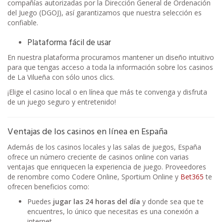
compañías autorizadas por la Dirección General de Ordenación
del Juego (DGOJ), así garantizamos que nuestra selección es
confiable.
Plataforma fácil de usar
En nuestra plataforma procuramos mantener un diseño intuitivo
para que tengas acceso a toda la información sobre los casinos
de La Vilueña con sólo unos clics.
¡Elige el casino local o en línea que más te convenga y disfruta
de un juego seguro y entretenido!
Ventajas de los casinos en línea en España
Además de los casinos locales y las salas de juegos, España
ofrece un número creciente de casinos online con varias
ventajas que enriquecen la experiencia de juego. Proveedores
de renombre como Codere Online, Sportium Online y
Bet365
te
ofrecen beneficios como:
Puedes
jugar las 24 horas del día
y donde sea que te
encuentres, lo único que necesitas es una conexión a
internet.