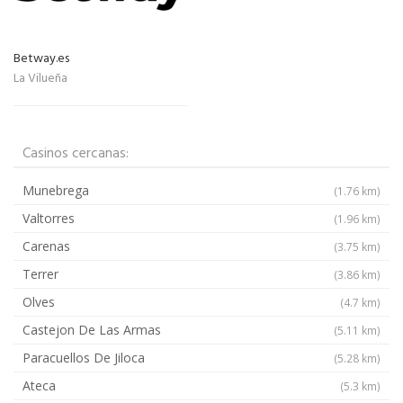
Betway.es
La Vilueña
Casinos cercanas:
Munebrega
(1.76 km)
Valtorres
(1.96 km)
Carenas
(3.75 km)
Terrer
(3.86 km)
Olves
(4.7 km)
Castejon De Las Armas
(5.11 km)
Paracuellos De Jiloca
(5.28 km)
Ateca
(5.3 km)