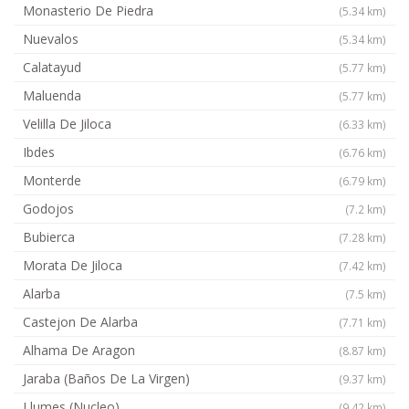
Monasterio De Piedra
(5.34 km)
Nuevalos
(5.34 km)
Calatayud
(5.77 km)
Maluenda
(5.77 km)
Velilla De Jiloca
(6.33 km)
Ibdes
(6.76 km)
Monterde
(6.79 km)
Godojos
(7.2 km)
Bubierca
(7.28 km)
Morata De Jiloca
(7.42 km)
Alarba
(7.5 km)
Castejon De Alarba
(7.71 km)
Alhama De Aragon
(8.87 km)
Jaraba (Baños De La Virgen)
(9.37 km)
Llumes (Nucleo)
(9.42 km)