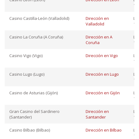
11:
Casino Castilla-León (Valladolid)
Dirección en
Lu
Valladolid
12:
Casino La Coruña (A Coruña)
Dirección en A
Lu
Coruña
12:
Casino Vigo (Vigo)
Dirección en Vigo
Lu
12:
Casino Lugo (Lugo)
Dirección en Lugo
Lu
12:
Casino de Asturias (Gijón)
Dirección en Gijón
Lu
12:
Gran Casino del Sardinero
Dirección en
Lu
(Santander)
Santander
12:
Casino Bilbao (Bilbao)
Dirección en Bilbao
Lu
12: