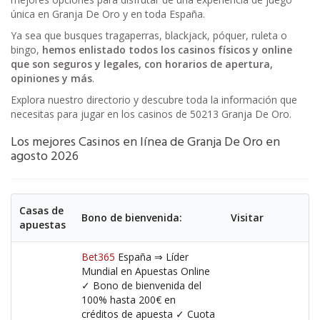
única en Granja De Oro y en toda España.
Ya sea que busques tragaperras, blackjack, póquer, ruleta o
bingo,
hemos enlistado todos los casinos físicos y online
que son seguros y legales, con horarios de apertura,
opiniones y más
.
Explora nuestro directorio y descubre toda la información que
necesitas para jugar en los casinos de 50213 Granja De Oro.
Los mejores Casinos en línea de Granja De Oro en
agosto 2026
Casas de
Bono de bienvenida:
Visitar
apuestas
Bet365
España ⇒ Líder
Mundial en Apuestas Online
✓ Bono de bienvenida del
100% hasta 200€ en
créditos de apuesta ✓ Cuota