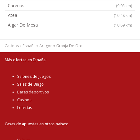
Carenas
(9.93 km)
Atea
(10.48 km)
Algar De Mesa
(10.69 km)
Casinos
»
España
»
Aragon
»
Granja De Oro
Más ofertas en España:
Salones de Juegos
Salas de Bingo
Bares deportivos
Casinos
Loterías
Casas de apuestas en otros países: