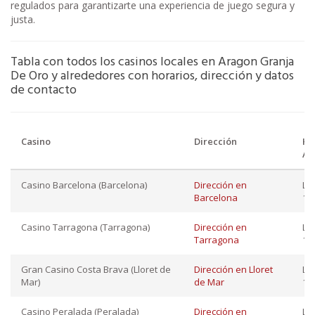
regulados para garantizarte una experiencia de juego segura y
justa.
Tabla con todos los casinos locales en Aragon Granja
De Oro y alrededores con horarios, dirección y datos
de contacto
Casino
Dirección
Ho
Ap
Casino Barcelona (Barcelona)
Dirección en
Lu
Barcelona
12:
Casino Tarragona (Tarragona)
Dirección en
Lu
Tarragona
12:
Gran Casino Costa Brava (Lloret de
Dirección en Lloret
Lu
Mar)
de Mar
10:
Casino Peralada (Peralada)
Dirección en
Lu