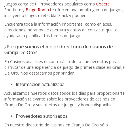
juegos cerca de ti. Proveedores populares como
Codere
,
Sportium y
Bingo Roma
te ofrecen una amplia gama de juegos,
incluyendo bingo, ruleta, blackjack y póquer.
Encuentra toda la información importante, como enlaces,
direcciones, horarios de apertura y datos de contacto que te
ayudarán a planificar tus tardes de juego.
¿Por qué somos el mejor directorio de casinos de
Granja De Oro?
En Casinoslocales.es encontrarás todo lo que necesitas para
disfrutar de una experiencia de juego de primera clase en Granja
De Oro. Nos destacamos por brindar:
Información actualizada
Actualizamos nuestros datos todos los días para proporcionarte
información relevante sobre los proveedores de casinos en
Granja De Oro y sus ofertas de juegos y bonos disponibles.
Proveedores autorizados
En nuestro directorio de casinos en Granja De Oro sólo