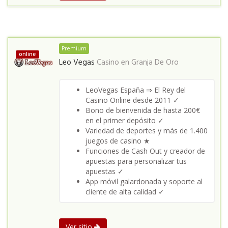
Premium
online
Leo Vegas
Casino en
Granja De Oro
LeoVegas España ⇒ El Rey del
Casino Online desde 2011 ✓
Bono de bienvenida de hasta 200€
en el primer depósito ✓
Variedad de deportes y más de 1.400
juegos de casino ★
Funciones de Cash Out y creador de
apuestas para personalizar tus
apuestas ✓
App móvil galardonada y soporte al
cliente de alta calidad ✓
Ver sitio