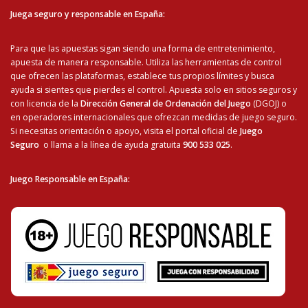
Juega seguro y responsable en España:
Para que las apuestas sigan siendo una forma de entretenimiento,
apuesta de manera responsable. Utiliza las herramientas de control
que ofrecen las plataformas, establece tus propios límites y busca
ayuda si sientes que pierdes el control. Apuesta solo en sitios seguros y
con licencia de la
Dirección General de Ordenación del Juego
(DGOJ) o
en operadores internacionales que ofrezcan medidas de juego seguro.
Si necesitas orientación o apoyo, visita el portal oficial de
Juego
Seguro
o llama a la línea de ayuda gratuita
900 533 025
.
Juego Responsable en España
: