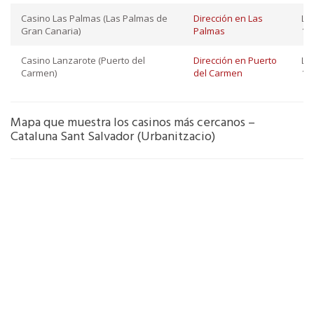
Casino Las Palmas (Las Palmas de
Dirección en Las
Lu
Gran Canaria)
Palmas
12:
Casino Lanzarote (Puerto del
Dirección en Puerto
Lu
Carmen)
del Carmen
12:
Mapa que muestra los casinos más cercanos –
Cataluna Sant Salvador (Urbanitzacio)