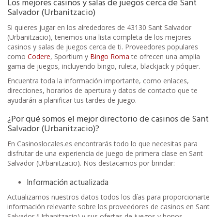
Los mejores casinos y salas de juegos cerca de Sant
Salvador (Urbanitzacio)
Si quieres jugar en los alrededores de 43130 Sant Salvador
(Urbanitzacio), tenemos una lista completa de los mejores
casinos y salas de juegos cerca de ti. Proveedores populares
como
Codere
, Sportium y
Bingo Roma
te ofrecen una amplia
gama de juegos, incluyendo bingo, ruleta, blackjack y póquer.
Encuentra toda la información importante, como enlaces,
direcciones, horarios de apertura y datos de contacto que te
ayudarán a planificar tus tardes de juego.
¿Por qué somos el mejor directorio de casinos de Sant
Salvador (Urbanitzacio)?
En Casinoslocales.es encontrarás todo lo que necesitas para
disfrutar de una experiencia de juego de primera clase en Sant
Salvador (Urbanitzacio). Nos destacamos por brindar:
Información actualizada
Actualizamos nuestros datos todos los días para proporcionarte
información relevante sobre los proveedores de casinos en Sant
Salvador (Urbanitzacio) y sus ofertas de juegos y bonos