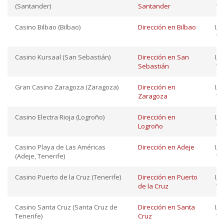
(Santander)
Santander
12:
Casino Bilbao (Bilbao)
Dirección en Bilbao
Lu
12:
Casino Kursaal (San Sebastián)
Dirección en San
Lu
Sebastián
12:
Gran Casino Zaragoza (Zaragoza)
Dirección en
Lu
Zaragoza
12:
Casino Electra Rioja (Logroño)
Dirección en
Lu
Logroño
12:
Casino Playa de Las Américas
Dirección en Adeje
Lu
(Adeje, Tenerife)
11:
Casino Puerto de la Cruz (Tenerife)
Dirección en Puerto
Lu
de la Cruz
11:
Casino Santa Cruz (Santa Cruz de
Dirección en Santa
Lu
Tenerife)
Cruz
12: