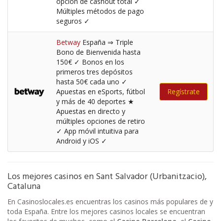
opción de cashout total ✓
Múltiples métodos de pago
seguros ✓
Betway
España ⇒ Triple
Bono de Bienvenida hasta
150€ ✓ Bonos en los
primeros tres depósitos
hasta 50€ cada uno ✓
Apuestas en eSports, fútbol
Regístrate
y más de 40 deportes ★
Apuestas en directo y
múltiples opciones de retiro
✓ App móvil intuitiva para
Android y iOS ✓
Los mejores casinos en Sant Salvador (Urbanitzacio),
Cataluna
En Casinoslocales.es encuentras los casinos más populares de y
toda España. Entre los mejores casinos locales se encuentran