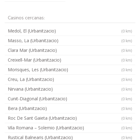
Casinos cercanas:
Medol, El (Urbanitzacio)
(0 km)
Masso, La (Urbanitzacio)
(0 km)
Clara Mar (Urbanitzacio)
(0 km)
Creixell-Mar (Urbanitzacio)
(0 km)
Morisques, Les (Urbanitzacio)
(0 km)
Creu, La (Urbanitzacio)
(0 km)
Nirvana (Urbanitzacio)
(0 km)
Cunit-Diagonal (Urbanitzacio)
(0 km)
Bera (Urbanitzacio)
(0 km)
Roc De Sant Gaieta (Urbanitzacio)
(0 km)
Vila Romana – Solemio (Urbanitzacio)
(0 km)
Rustical Balnearis (Urbanitzacio)
(0 km)