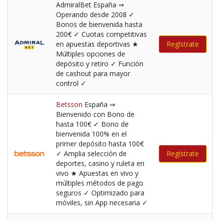
AdmiralBet España ⇒
Operando desde 2008 ✓
Bonos de bienvenida hasta
200€ ✓ Cuotas competitivas
en apuestas deportivas ★
Regístrate
Múltiples opciones de
depósito y retiro ✓ Función
de cashout para mayor
control ✓
Betsson
España ⇒
Bienvenido con Bono de
hasta 100€ ✓ Bono de
bienvenida 100% en el
primer depósito hasta 100€
✓ Amplia selección de
Regístrate
deportes, casino y ruleta en
vivo ★ Apuestas en vivo y
múltiples métodos de pago
seguros ✓ Optimizado para
móviles, sin App necesaria ✓