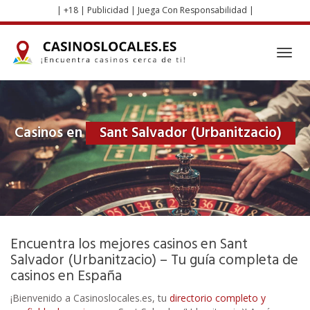
Skip
| +18 | Publicidad | Juega Con Responsabilidad |
to
main
content
Toggl
navig
Casinos en
Sant Salvador (Urbanitzacio)
Encuentra los mejores casinos en Sant
Salvador (Urbanitzacio) – Tu guía completa de
casinos en España
¡Bienvenido a Casinoslocales.es, tu
directorio completo y