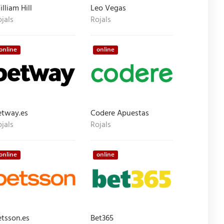
lliam Hill
Leo Vegas
jals
Rojals
online
online
etway.es
Codere Apuestas
jals
Rojals
online
online
etsson.es
Bet365