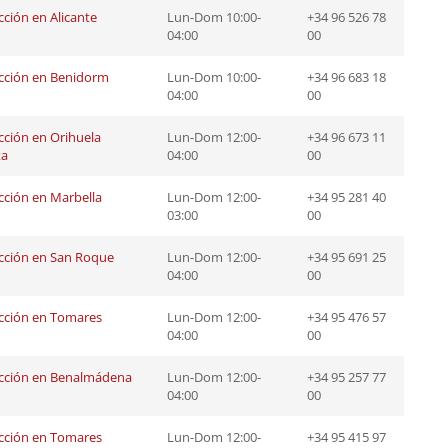
cción en Alicante
Lun-Dom 10:00-
+34 96 526 78
04:00
00
cción en Benidorm
Lun-Dom 10:00-
+34 96 683 18
04:00
00
cción en Orihuela
Lun-Dom 12:00-
+34 96 673 11
ta
04:00
00
cción en Marbella
Lun-Dom 12:00-
+34 95 281 40
03:00
00
cción en San Roque
Lun-Dom 12:00-
+34 95 691 25
04:00
00
cción en Tomares
Lun-Dom 12:00-
+34 95 476 57
04:00
00
ección en Benalmádena
Lun-Dom 12:00-
+34 95 257 77
04:00
00
cción en Tomares
Lun-Dom 12:00-
+34 95 415 97