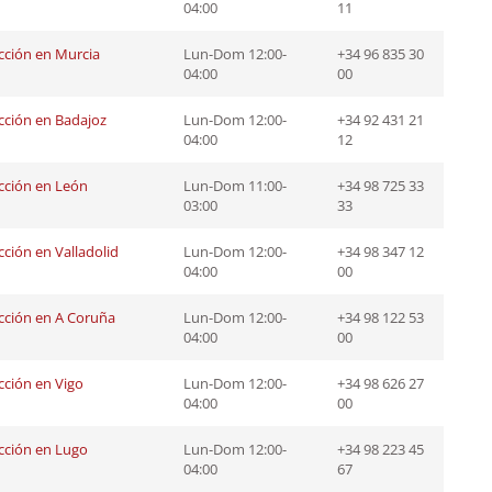
04:00
11
cción en Murcia
Lun-Dom 12:00-
+34 96 835 30
04:00
00
cción en Badajoz
Lun-Dom 12:00-
+34 92 431 21
04:00
12
cción en León
Lun-Dom 11:00-
+34 98 725 33
03:00
33
cción en Valladolid
Lun-Dom 12:00-
+34 98 347 12
04:00
00
cción en A Coruña
Lun-Dom 12:00-
+34 98 122 53
04:00
00
cción en Vigo
Lun-Dom 12:00-
+34 98 626 27
04:00
00
cción en Lugo
Lun-Dom 12:00-
+34 98 223 45
04:00
67