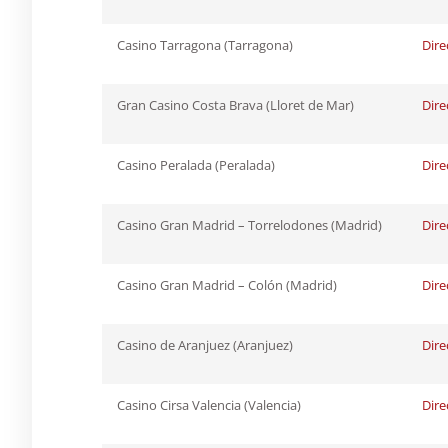
Casino Tarragona (Tarragona)
Dire
Gran Casino Costa Brava (Lloret de Mar)
Dire
Casino Peralada (Peralada)
Dire
Casino Gran Madrid – Torrelodones (Madrid)
Dire
Casino Gran Madrid – Colón (Madrid)
Dire
Casino de Aranjuez (Aranjuez)
Dire
Casino Cirsa Valencia (Valencia)
Dire