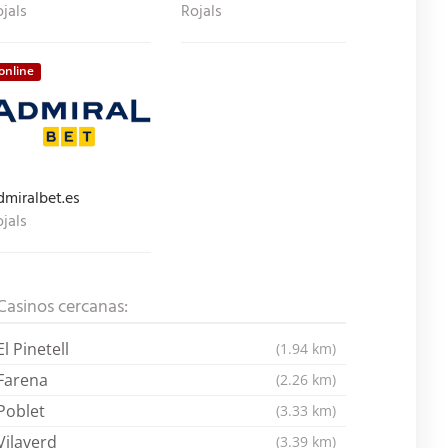
jals
Rojals
online
dmiralbet.es
jals
Casinos cercanas:
El Pinetell
(1.94 km)
Farena
(2.26 km)
Poblet
(3.33 km)
Vilaverd
(3.39 km)