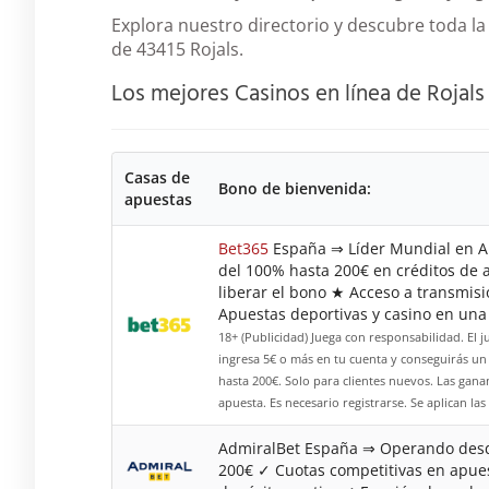
Explora nuestro directorio y descubre toda la
de 43415 Rojals.
Los mejores Casinos en línea de Rojal
Casas de
Bono de bienvenida:
apuestas
Bet365
España ⇒ Líder Mundial en A
del 100% hasta 200€ en créditos de
liberar el bono ★ Acceso a transmisi
Apuestas deportivas y casino en una
18+ (Publicidad) Juega con responsabilidad. El 
ingresa 5€ o más en tu cuenta y conseguirás un
hasta 200€. Solo para clientes nuevos. Las gana
apuesta. Es necesario registrarse. Se aplican la
AdmiralBet España ⇒ Operando desd
200€ ✓ Cuotas competitivas en apues