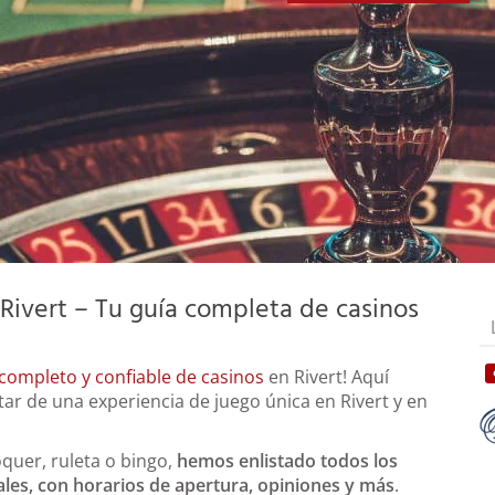
 Rivert – Tu guía completa de casinos
 completo y confiable de casinos
en Rivert! Aquí
ar de una experiencia de juego única en Rivert y en
quer, ruleta o bingo,
hemos enlistado todos los
gales, con horarios de apertura, opiniones y más
.