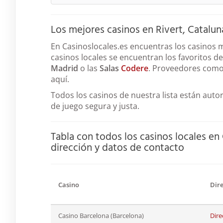
Los mejores casinos en Rivert, Catalun
En Casinoslocales.es encuentras los casinos 
casinos locales se encuentran los favoritos 
Madrid
o las
Salas
Codere
. Proveedores com
aquí.
Todos los casinos de nuestra lista están auto
de juego segura y justa.
Tabla con todos los casinos locales en
dirección y datos de contacto
Casino
Dir
Casino Barcelona (Barcelona)
Dire