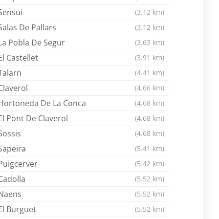
Sensui
(3.12 km)
Salas De Pallars
(3.12 km)
La Pobla De Segur
(3.63 km)
El Castellet
(3.91 km)
Talarn
(4.41 km)
Claverol
(4.66 km)
Hortoneda De La Conca
(4.68 km)
El Pont De Claverol
(4.68 km)
Sossis
(4.68 km)
Sapeira
(5.41 km)
Puigcerver
(5.42 km)
Cadolla
(5.52 km)
Naens
(5.52 km)
El Burguet
(5.52 km)