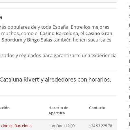
a
más populares de y toda España. Entre los mejores
de muchos, como el
Casino Barcelona
, el
Casino Gran
o
Sportium
y
Bingo Salas
también tienen sucursales
rizados y regulados para garantizarte una experiencia
 Cataluna Rivert y alrededores con horarios,
ección
Horario de
Contacto
Apertura
cción en Barcelona
Lun-Dom 12:00-
+34 93 225 78