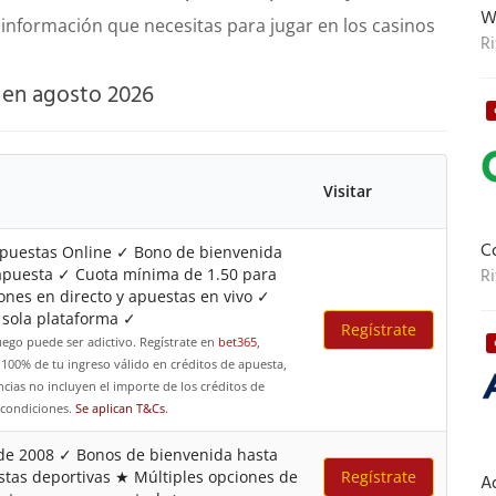
Wi
 información que necesitas para jugar en los casinos
Ri
t en agosto 2026
Visitar
C
puestas Online ✓ Bono de bienvenida
Ri
 apuesta ✓ Cuota mínima de 1.50 para
ones en directo y apuestas en vivo ✓
 sola plataforma ✓
Regístrate
juego puede ser adictivo. Regístrate en
bet365
,
 100% de tu ingreso válido en créditos de apuesta,
ncias no incluyen el importe de los créditos de
s condiciones.
Se aplican T&Cs
.
e 2008 ✓ Bonos de bienvenida hasta
tas deportivas ★ Múltiples opciones de
Regístrate
A