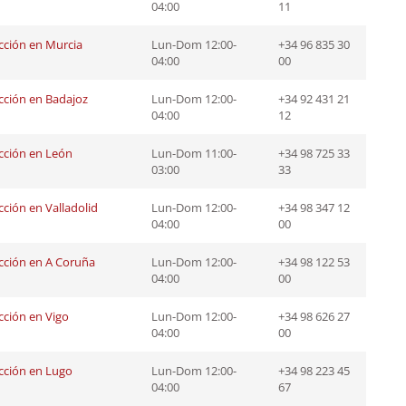
04:00
11
cción en Murcia
Lun-Dom 12:00-
+34 96 835 30
04:00
00
cción en Badajoz
Lun-Dom 12:00-
+34 92 431 21
04:00
12
cción en León
Lun-Dom 11:00-
+34 98 725 33
03:00
33
cción en Valladolid
Lun-Dom 12:00-
+34 98 347 12
04:00
00
cción en A Coruña
Lun-Dom 12:00-
+34 98 122 53
04:00
00
cción en Vigo
Lun-Dom 12:00-
+34 98 626 27
04:00
00
cción en Lugo
Lun-Dom 12:00-
+34 98 223 45
04:00
67