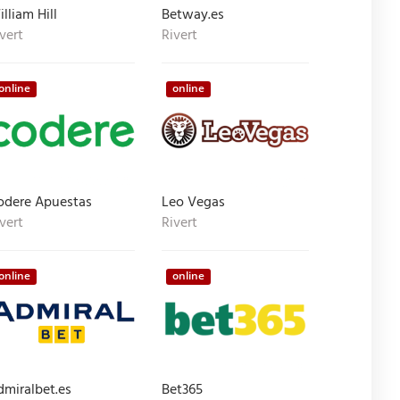
lliam Hill
Betway.es
vert
Rivert
online
online
odere Apuestas
Leo Vegas
vert
Rivert
online
online
dmiralbet.es
Bet365