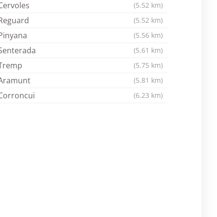
Cervoles
(5.52 km)
Reguard
(5.52 km)
Pinyana
(5.56 km)
Senterada
(5.61 km)
Tremp
(5.75 km)
Aramunt
(5.81 km)
Corroncui
(6.23 km)