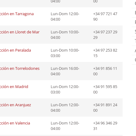
04:00
00
cción en Tarragona
Lun-Dom 12:00-
+34 97 721 47
04:00
90
cción en Lloret de Mar
Lun-Dom 10:00-
+34 97 237 29
04:00
29
cción en Peralada
Lun-Dom 10:00-
+34 97 253 82
03:00
15
cción en Torrelodones
Lun-Dom 16:00-
+34 91 856 11
04:00
00
cción en Madrid
Lun-Dom 12:00-
+34 91 595 85
03:00
00
cción en Aranjuez
Lun-Dom 12:00-
+34 91 891 24
04:00
00
cción en Valencia
Lun-Dom 12:00-
+34 96 346 29
04:00
31