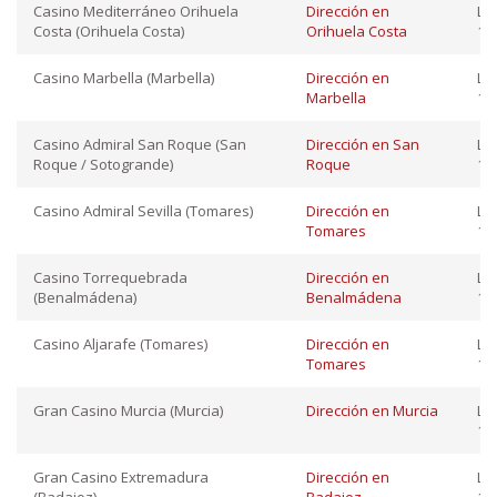
Casino Mediterráneo Orihuela
Dirección en
Lu
Costa (Orihuela Costa)
Orihuela Costa
12:
Casino Marbella (Marbella)
Dirección en
Lu
Marbella
12:
Casino Admiral San Roque (San
Dirección en San
Lu
Roque / Sotogrande)
Roque
12:
Casino Admiral Sevilla (Tomares)
Dirección en
Lu
Tomares
12:
Casino Torrequebrada
Dirección en
Lu
(Benalmádena)
Benalmádena
12:
Casino Aljarafe (Tomares)
Dirección en
Lu
Tomares
12:
Gran Casino Murcia (Murcia)
Dirección en Murcia
Lu
12:
Gran Casino Extremadura
Dirección en
Lu