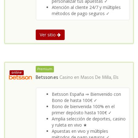
personalizar tus apuestas ✓
Atención al cliente 24/7 y múltiples
métodos de pago seguros ✓
Ver sitio
Premium
online
Betsson.es
Casino en
Masos De Milla, Els
Betsson España ⇒ Bienvenido con
Bono de hasta 100€ ✓
Bono de bienvenida 100% en el
primer depósito hasta 100€ ✓
Amplia selección de deportes, casino
y ruleta en vivo ★
Apuestas en vivo y múltiples
métodos de pago seguros ✓