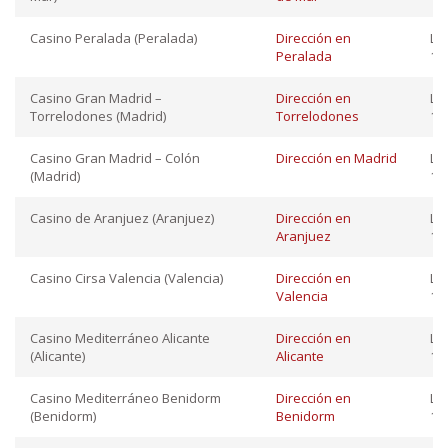
Casino Peralada (Peralada)
Dirección en
Lu
Peralada
10:
Casino Gran Madrid –
Dirección en
Lu
Torrelodones (Madrid)
Torrelodones
16:
Casino Gran Madrid – Colón
Dirección en Madrid
Lu
(Madrid)
12:
Casino de Aranjuez (Aranjuez)
Dirección en
Lu
Aranjuez
12:
Casino Cirsa Valencia (Valencia)
Dirección en
Lu
Valencia
12:
Casino Mediterráneo Alicante
Dirección en
Lu
(Alicante)
Alicante
10:
Casino Mediterráneo Benidorm
Dirección en
Lu
(Benidorm)
Benidorm
10: