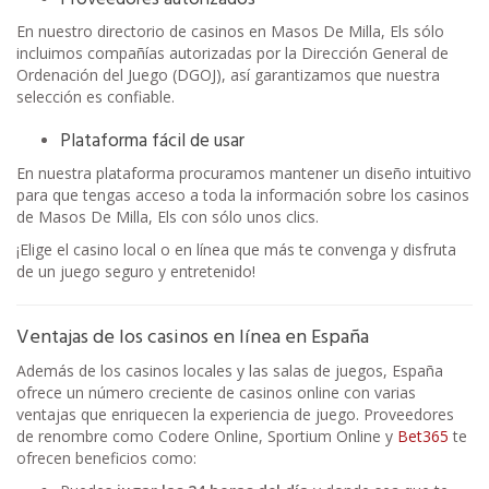
En nuestro directorio de casinos en Masos De Milla, Els sólo
incluimos compañías autorizadas por la Dirección General de
Ordenación del Juego (DGOJ), así garantizamos que nuestra
selección es confiable.
Plataforma fácil de usar
En nuestra plataforma procuramos mantener un diseño intuitivo
para que tengas acceso a toda la información sobre los casinos
de Masos De Milla, Els con sólo unos clics.
¡Elige el casino local o en línea que más te convenga y disfruta
de un juego seguro y entretenido!
Ventajas de los casinos en línea en España
Además de los casinos locales y las salas de juegos, España
ofrece un número creciente de casinos online con varias
ventajas que enriquecen la experiencia de juego. Proveedores
de renombre como Codere Online, Sportium Online y
Bet365
te
ofrecen beneficios como: