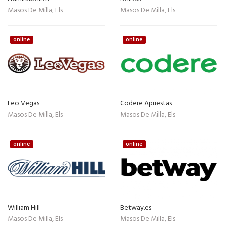
Masos De Milla, Els
Masos De Milla, Els
online
online
Leo Vegas
Codere Apuestas
Masos De Milla, Els
Masos De Milla, Els
online
online
William Hill
Betway.es
Masos De Milla, Els
Masos De Milla, Els