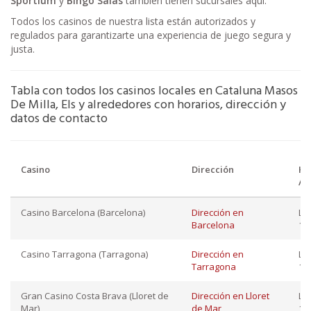
Sportium
y
Bingo Salas
también tienen sucursales aquí.
Todos los casinos de nuestra lista están autorizados y
regulados para garantizarte una experiencia de juego segura y
justa.
Tabla con todos los casinos locales en Cataluna Masos
De Milla, Els y alrededores con horarios, dirección y
datos de contacto
Casino
Dirección
Ho
Ap
Casino Barcelona (Barcelona)
Dirección en
Lu
Barcelona
12:
Casino Tarragona (Tarragona)
Dirección en
Lu
Tarragona
12:
Gran Casino Costa Brava (Lloret de
Dirección en Lloret
Lu
Mar)
de Mar
10: