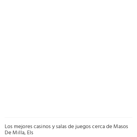
Los mejores casinos y salas de juegos cerca de Masos
De Milla, Els