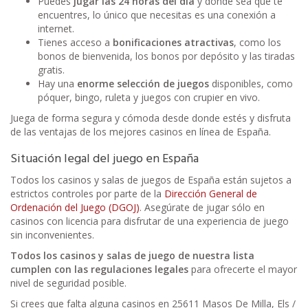
Puedes
jugar las 24 horas del día
y donde sea que te
encuentres, lo único que necesitas es una conexión a
internet.
Tienes acceso a
bonificaciones atractivas
, como los
bonos de bienvenida, los bonos por depósito y las tiradas
gratis.
Hay una
enorme selección de juegos
disponibles, como
póquer, bingo, ruleta y juegos con crupier en vivo.
Juega de forma segura y cómoda desde donde estés y disfruta
de las ventajas de los mejores casinos en línea de España.
Situación legal del juego en España
Todos los casinos y salas de juegos de España están sujetos a
estrictos controles por parte de la
Dirección General de
Ordenación del Juego (DGOJ)
. Asegúrate de jugar sólo en
casinos con licencia para disfrutar de una experiencia de juego
sin inconvenientes.
Todos los casinos y salas de juego de nuestra lista
cumplen con las regulaciones legales
para ofrecerte el mayor
nivel de seguridad posible.
Si crees que falta alguna casinos en 25611 Masos De Milla, Els /