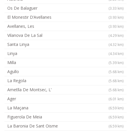
Os De Balaguer
(3.33 km)
El Monestir D’Avellanes
(3.93 km)
Avellanes, Les
(3.93 km)
Vilanova De La Sal
(4.29 km)
Santa Linya
(4.32 km)
Linya
(4.34 km)
Milla
(5.39 km)
Agullo
(5.68 km)
La Regola
(5.68 km)
Ametlla De Montsec, L’
(5.68 km)
Ager
(6.01 km)
La Maçana
(6.59 km)
Figuerola De Meia
(6.59 km)
La Baronia De Sant Oisme
(6.59 km)