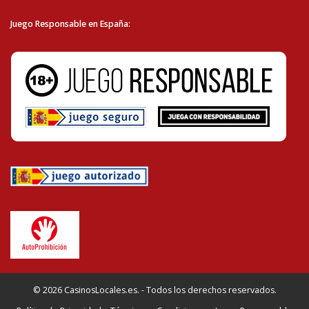
Juego Responsable en España
:
© 2026 CasinosLocales.es. - Todos los derechos reservados.