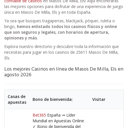
confiable de casinos
en Masos De Milla, Els! Aquí encontrarás
las mejores opciones para disfrutar de una experiencia de juego
única en Masos De Milla, Els y en toda España.
Ya sea que busques tragaperras, blackjack, póquer, ruleta o
bingo,
hemos enlistado todos los casinos físicos y online
que son seguros y legales, con horarios de apertura,
opiniones y más
.
Explora nuestro directorio y descubre toda la información que
necesitas para jugar en los casinos de 25611 Masos De Milla,
Els.
Los mejores Casinos en línea de Masos De Milla, Els en
agosto 2026
Casas de
Bono de bienvenida:
Visitar
apuestas
Bet365
España ⇒ Líder
Mundial en Apuestas Online
✓ Bono de bienvenida del