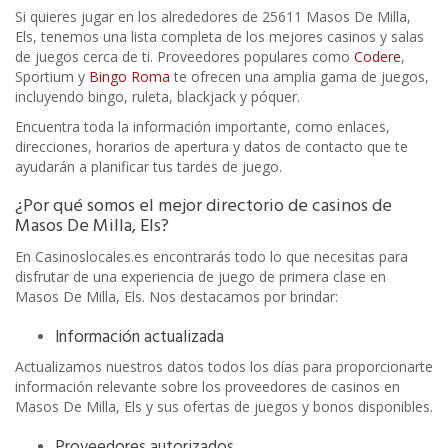
Si quieres jugar en los alrededores de 25611 Masos De Milla,
Els, tenemos una lista completa de los mejores casinos y salas
de juegos cerca de ti. Proveedores populares como
Codere
,
Sportium y
Bingo Roma
te ofrecen una amplia gama de juegos,
incluyendo bingo, ruleta, blackjack y póquer.
Encuentra toda la información importante, como enlaces,
direcciones, horarios de apertura y datos de contacto que te
ayudarán a planificar tus tardes de juego.
¿Por qué somos el mejor directorio de casinos de
Masos De Milla, Els?
En Casinoslocales.es encontrarás todo lo que necesitas para
disfrutar de una experiencia de juego de primera clase en
Masos De Milla, Els. Nos destacamos por brindar:
Información actualizada
Actualizamos nuestros datos todos los días para proporcionarte
información relevante sobre los proveedores de casinos en
Masos De Milla, Els y sus ofertas de juegos y bonos disponibles.
Proveedores autorizados