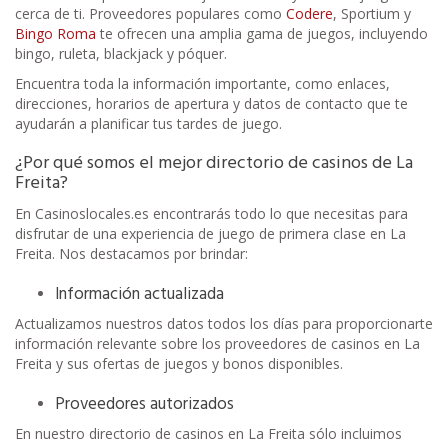
cerca de ti. Proveedores populares como
Codere
, Sportium y
Bingo Roma
te ofrecen una amplia gama de juegos, incluyendo
bingo, ruleta, blackjack y póquer.
Encuentra toda la información importante, como enlaces,
direcciones, horarios de apertura y datos de contacto que te
ayudarán a planificar tus tardes de juego.
¿Por qué somos el mejor directorio de casinos de La
Freita?
En Casinoslocales.es encontrarás todo lo que necesitas para
disfrutar de una experiencia de juego de primera clase en La
Freita. Nos destacamos por brindar:
Información actualizada
Actualizamos nuestros datos todos los días para proporcionarte
información relevante sobre los proveedores de casinos en La
Freita y sus ofertas de juegos y bonos disponibles.
Proveedores autorizados
En nuestro directorio de casinos en La Freita sólo incluimos