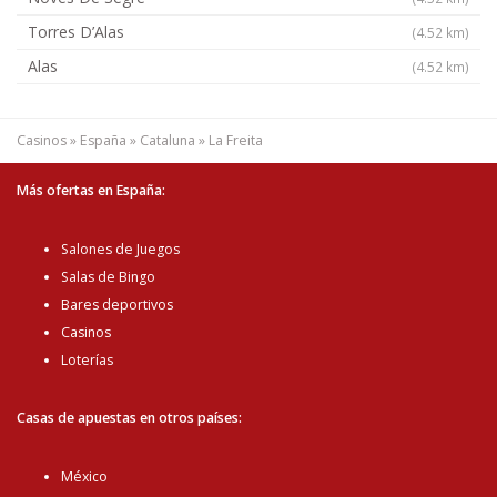
Torres D’Alas
(4.52 km)
Alas
(4.52 km)
Casinos
»
España
»
Cataluna
»
La Freita
Más ofertas en España:
Salones de Juegos
Salas de Bingo
Bares deportivos
Casinos
Loterías
Casas de apuestas en otros países:
México