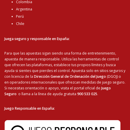
Colombia
Argentina
Perú
Chile
Juega seguro y responsable en España:
Para que las apuestas sigan siendo una forma de entretenimiento,
apuesta de manera responsable. Utiliza las herramientas de control
que ofrecen las plataformas, establece tus propios límites y busca
ayuda si sientes que pierdes el control. Apuesta solo en sitios seguros y
con licencia de la
Dirección General de Ordenación del Juego
(DGOJ) o
en operadores internacionales que ofrezcan medidas de juego seguro.
Si necesitas orientación o apoyo, visita el portal oficial de
Juego
Seguro
o llama a la línea de ayuda gratuita
900 533 025
.
Juego Responsable en España
: