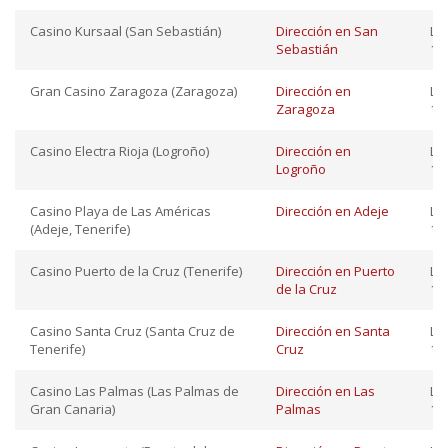
Casino Kursaal (San Sebastián)
Dirección en San
Lu
Sebastián
12:
Gran Casino Zaragoza (Zaragoza)
Dirección en
Lu
Zaragoza
12:
Casino Electra Rioja (Logroño)
Dirección en
Lu
Logroño
12:
Casino Playa de Las Américas
Dirección en Adeje
Lu
(Adeje, Tenerife)
11:
Casino Puerto de la Cruz (Tenerife)
Dirección en Puerto
Lu
de la Cruz
11:
Casino Santa Cruz (Santa Cruz de
Dirección en Santa
Lu
Tenerife)
Cruz
12:
Casino Las Palmas (Las Palmas de
Dirección en Las
Lu
Gran Canaria)
Palmas
12: