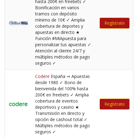
hasta 200€ en freebets ✓
Bonificación en varios
tramos con depósito
mínimo de 10€ ✓ Amplia
Regístrate
cobertura de deportes y
apuestas en directo ★
Función #MiApuesta para
personalizar tus apuestas ✓
Atención al cliente 24/7 y
múltiples métodos de pago
seguros ✓
Codere
España ⇒ Apuestas
desde 1980 ✓ Bono de
bienvenida del 100% hasta
200€ en freebets ✓ Amplia
cobertura de eventos
Regístrate
deportivos y casino ★
Transmisión en directo y
opción de cashout total ✓
Múltiples métodos de pago
seguros ✓