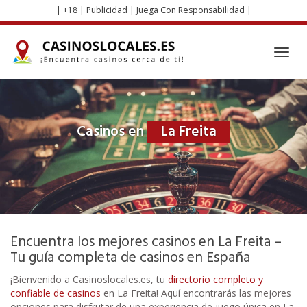
Skip
| +18 | Publicidad | Juega Con Responsabilidad |
to
main
content
Toggl
navig
Casinos en
La Freita
Encuentra los mejores casinos en La Freita –
Tu guía completa de casinos en España
¡Bienvenido a Casinoslocales.es, tu
directorio completo y
confiable de casinos
en La Freita! Aquí encontrarás las mejores
opciones para disfrutar de una experiencia de juego única en La