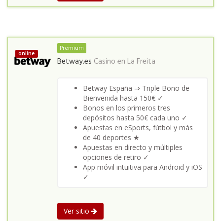
Premium
online
Betway.es
Casino en
La Freita
Betway España ⇒ Triple Bono de
Bienvenida hasta 150€ ✓
Bonos en los primeros tres
depósitos hasta 50€ cada uno ✓
Apuestas en eSports, fútbol y más
de 40 deportes ★
Apuestas en directo y múltiples
opciones de retiro ✓
App móvil intuitiva para Android y iOS
✓
Ver sitio