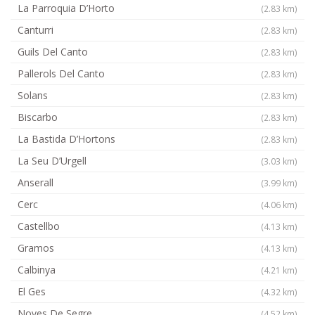
La Parroquia D’Horto
(2.83 km)
Canturri
(2.83 km)
Guils Del Canto
(2.83 km)
Pallerols Del Canto
(2.83 km)
Solans
(2.83 km)
Biscarbo
(2.83 km)
La Bastida D’Hortons
(2.83 km)
La Seu D’Urgell
(3.03 km)
Anserall
(3.99 km)
Cerc
(4.06 km)
Castellbo
(4.13 km)
Gramos
(4.13 km)
Calbinya
(4.21 km)
El Ges
(4.32 km)
Noves De Segre
(4.52 km)