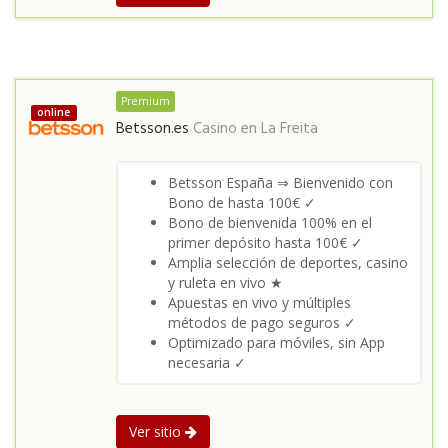
Premium
online
Betsson.es
Casino en
La Freita
Betsson España ⇒ Bienvenido con
Bono de hasta 100€ ✓
Bono de bienvenida 100% en el
primer depósito hasta 100€ ✓
Amplia selección de deportes, casino
y ruleta en vivo ★
Apuestas en vivo y múltiples
métodos de pago seguros ✓
Optimizado para móviles, sin App
necesaria ✓
Ver sitio