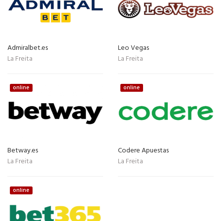
Admiralbet.es
Leo Vegas
La Freita
La Freita
online
online
Betway.es
Codere Apuestas
La Freita
La Freita
online