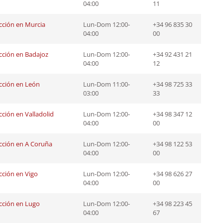
04:00
11
cción en Murcia
Lun-Dom 12:00-
+34 96 835 30
04:00
00
cción en Badajoz
Lun-Dom 12:00-
+34 92 431 21
04:00
12
cción en León
Lun-Dom 11:00-
+34 98 725 33
03:00
33
cción en Valladolid
Lun-Dom 12:00-
+34 98 347 12
04:00
00
cción en A Coruña
Lun-Dom 12:00-
+34 98 122 53
04:00
00
cción en Vigo
Lun-Dom 12:00-
+34 98 626 27
04:00
00
cción en Lugo
Lun-Dom 12:00-
+34 98 223 45
04:00
67