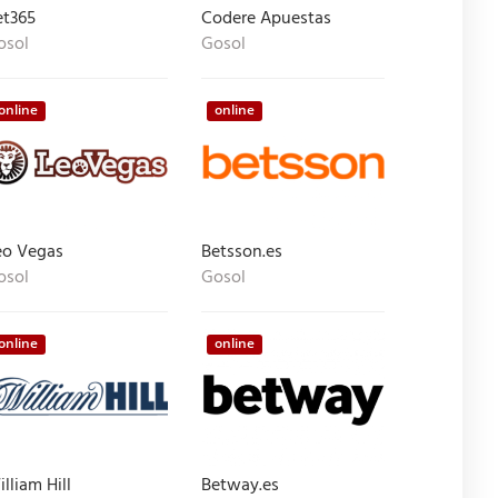
et365
Codere Apuestas
osol
Gosol
online
online
eo Vegas
Betsson.es
osol
Gosol
online
online
lliam Hill
Betway.es