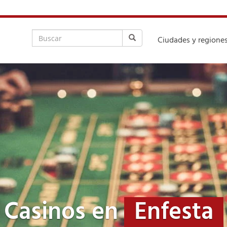
Ciudades y regione
Casinos en
Enfesta