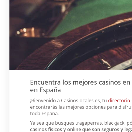
Encuentra los mejores casinos en
en España
¡Bienvenido a Casinoslocales.es, tu
directorio
encontrarás las mejores opciones para disfrut
toda España.
Ya sea que busques tragaperras, blackjack, pó
casinos físicos y online que son seguros y le