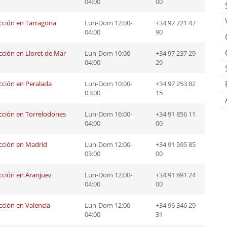
04:00
00
cción en Tarragona
Lun-Dom 12:00-
+34 97 721 47
04:00
90
cción en Lloret de Mar
Lun-Dom 10:00-
+34 97 237 29
04:00
29
cción en Peralada
Lun-Dom 10:00-
+34 97 253 82
03:00
15
cción en Torrelodones
Lun-Dom 16:00-
+34 91 856 11
04:00
00
cción en Madrid
Lun-Dom 12:00-
+34 91 595 85
03:00
00
cción en Aranjuez
Lun-Dom 12:00-
+34 91 891 24
04:00
00
cción en Valencia
Lun-Dom 12:00-
+34 96 346 29
04:00
31