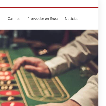
s
Casinos
Proveedor en línea
Noticias