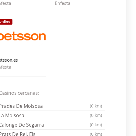
nfesta
Enfesta
online
etsson.es
nfesta
Casinos cercanas:
Prades De Molsosa
(0 km)
La Molsosa
(0 km)
Calonge De Segarra
(0 km)
Prats De Rei, Els
(0 km)