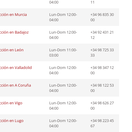
04:00
11
cción en Murcia
Lun-Dom 12:00-
+34 96 835 30
04:00
00
cción en Badajoz
Lun-Dom 12:00-
+34 92 431 21
04:00
12
cción en León
Lun-Dom 11:00-
+34 98 725 33
03:00
33
cción en Valladolid
Lun-Dom 12:00-
+34 98 347 12
04:00
00
cción en A Coruña
Lun-Dom 12:00-
+34 98 122 53
04:00
00
cción en Vigo
Lun-Dom 12:00-
+34 98 626 27
04:00
00
cción en Lugo
Lun-Dom 12:00-
+34 98 223 45
04:00
67