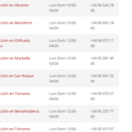
cción en Alicante
Lun-Dom 10:00-
+34 96 526 78
04:00
00
cción en Benidorm
Lun-Dom 10:00-
+34 96 683 18
04:00
00
cción en Orihuela
Lun-Dom 12:00-
+34 96 673 11
ta
04:00
00
cción en Marbella
Lun-Dom 12:00-
+34 95 281 40
03:00
00
cción en San Roque
Lun-Dom 12:00-
+34 95 691 25
04:00
00
cción en Tomares
Lun-Dom 12:00-
+34 95 476 57
04:00
00
ección en Benalmádena
Lun-Dom 12:00-
+34 95 257 77
04:00
00
cción en Tomares
Lun-Dom 12:00-
+34 95 415 97