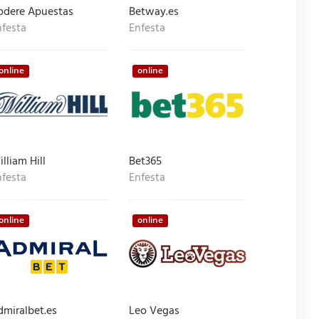
odere Apuestas
Betway.es
nfesta
Enfesta
online
online
lliam Hill
Bet365
nfesta
Enfesta
online
online
dmiralbet.es
Leo Vegas