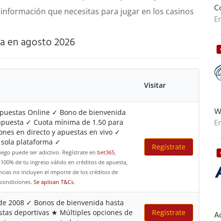
C
 información que necesitas para jugar en los casinos
E
ta en agosto 2026
Visitar
Wi
puestas Online ✓ Bono de bienvenida
E
 apuesta ✓ Cuota mínima de 1.50 para
ones en directo y apuestas en vivo ✓
 sola plataforma ✓
Regístrate
juego puede ser adictivo. Regístrate en
bet365
,
 100% de tu ingreso válido en créditos de apuesta,
ncias no incluyen el importe de los créditos de
s condiciones.
Se aplican T&Cs
.
e 2008 ✓ Bonos de bienvenida hasta
tas deportivas ★ Múltiples opciones de
Regístrate
A