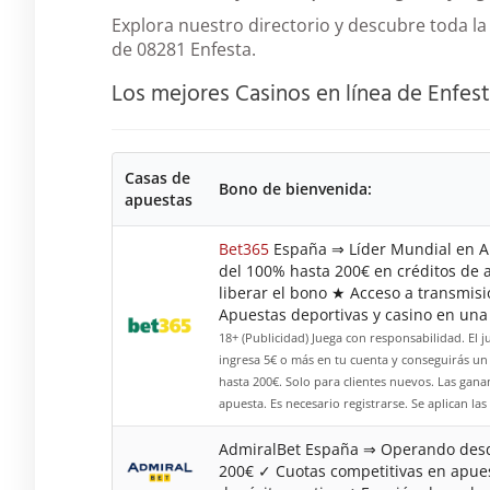
Explora nuestro directorio y descubre toda la
de 08281 Enfesta.
Los mejores Casinos en línea de Enfes
Casas de
Bono de bienvenida:
apuestas
Bet365
España ⇒ Líder Mundial en A
del 100% hasta 200€ en créditos de
liberar el bono ★ Acceso a transmisi
Apuestas deportivas y casino en una
18+ (Publicidad) Juega con responsabilidad. El 
ingresa 5€ o más en tu cuenta y conseguirás un
hasta 200€. Solo para clientes nuevos. Las gana
apuesta. Es necesario registrarse. Se aplican la
AdmiralBet España ⇒ Operando desd
200€ ✓ Cuotas competitivas en apues