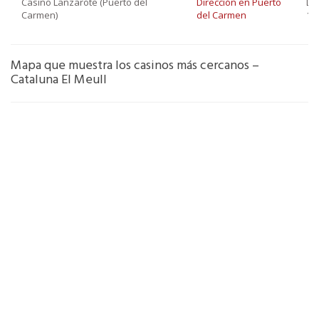
Casino Lanzarote (Puerto del
Dirección en Puerto
Lu
Carmen)
del Carmen
12:
Mapa que muestra los casinos más cercanos –
Cataluna El Meull