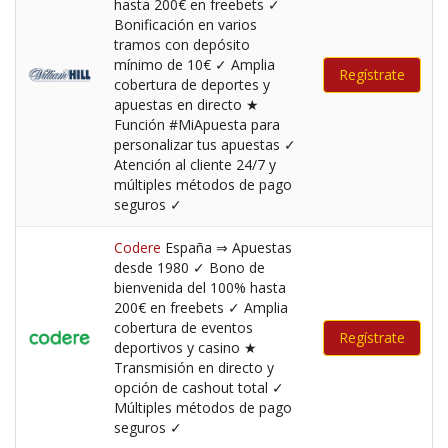
hasta 200€ en freebets ✓
Bonificación en varios
tramos con depósito
mínimo de 10€ ✓ Amplia
Regístrate
cobertura de deportes y
apuestas en directo ★
Función #MiApuesta para
personalizar tus apuestas ✓
Atención al cliente 24/7 y
múltiples métodos de pago
seguros ✓
Codere
España ⇒ Apuestas
desde 1980 ✓ Bono de
bienvenida del 100% hasta
200€ en freebets ✓ Amplia
cobertura de eventos
Regístrate
deportivos y casino ★
Transmisión en directo y
opción de cashout total ✓
Múltiples métodos de pago
seguros ✓