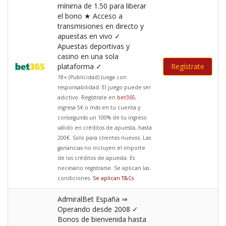
mínima de 1.50 para liberar
el bono ★ Acceso a
transmisiones en directo y
apuestas en vivo ✓
Apuestas deportivas y
casino en una sola
plataforma ✓
Regístrate
18+ (Publicidad) Juega con
responsabilidad. El juego puede ser
adictivo. Regístrate en
bet365
,
ingresa 5€ o más en tu cuenta y
conseguirás un 100% de tu ingreso
válido en créditos de apuesta, hasta
200€. Solo para clientes nuevos. Las
ganancias no incluyen el importe
de los créditos de apuesta. Es
necesario registrarse. Se aplican las
condiciones.
Se aplican T&Cs
.
AdmiralBet España ⇒
Operando desde 2008 ✓
Bonos de bienvenida hasta