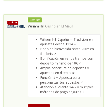
Premium
online
William Hill
Casino en
El Meull
William Hill España ⇒ Tradición en
apuestas desde 1934 ✓
Bono de bienvenida hasta 200€ en
freebets ✓
Bonificación en varios tramos con
depósito mínimo de 10€ ✓
Amplia cobertura de deportes y
apuestas en directo ★
Función #MiApuesta para
personalizar tus apuestas ✓
Atención al cliente 24/7 y múltiples
métodos de pago seguros ✓