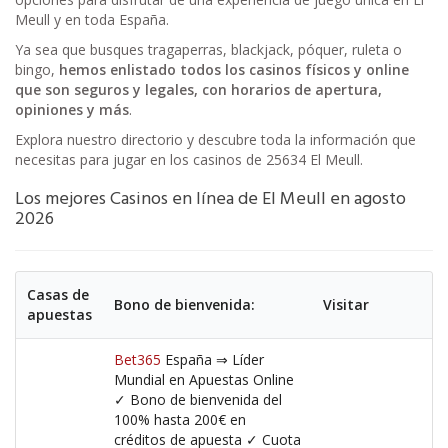
Meull y en toda España.
Ya sea que busques tragaperras, blackjack, póquer, ruleta o
bingo,
hemos enlistado todos los casinos físicos y online
que son seguros y legales, con horarios de apertura,
opiniones y más
.
Explora nuestro directorio y descubre toda la información que
necesitas para jugar en los casinos de 25634 El Meull.
Los mejores Casinos en línea de El Meull en agosto
2026
Casas de
Bono de bienvenida:
Visitar
apuestas
Bet365
España ⇒ Líder
Mundial en Apuestas Online
✓ Bono de bienvenida del
100% hasta 200€ en
créditos de apuesta ✓ Cuota