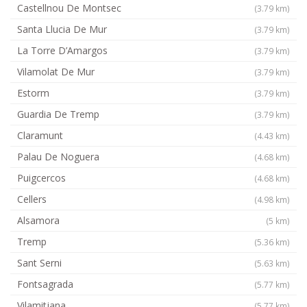
Castellnou De Montsec
(3.79 km)
Santa Llucia De Mur
(3.79 km)
La Torre D’Amargos
(3.79 km)
Vilamolat De Mur
(3.79 km)
Estorm
(3.79 km)
Guardia De Tremp
(3.79 km)
Claramunt
(4.43 km)
Palau De Noguera
(4.68 km)
Puigcercos
(4.68 km)
Cellers
(4.98 km)
Alsamora
(5 km)
Tremp
(5.36 km)
Sant Serni
(5.63 km)
Fontsagrada
(5.77 km)
Vilamitjana
(5.77 km)