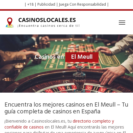
Skip
| +18 | Publicidad | Juega Con Responsabilidad |
to
main
content
Toggl
navig
Casinos en
El Meull
Encuentra los mejores casinos en El Meull – Tu
guía completa de casinos en España
¡Bienvenido a Casinoslocales.es, tu
directorio completo y
confiable de casinos
en El Meull! Aquí encontrarás las mejores
opciones para disfrutar de una experiencia de juego única en El