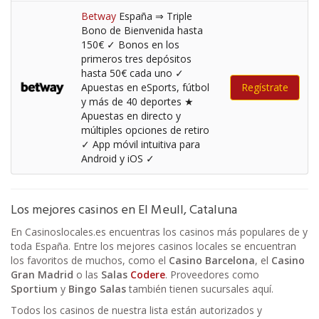
Betway
España ⇒ Triple
Bono de Bienvenida hasta
150€ ✓ Bonos en los
primeros tres depósitos
hasta 50€ cada uno ✓
Apuestas en eSports, fútbol
Regístrate
y más de 40 deportes ★
Apuestas en directo y
múltiples opciones de retiro
✓ App móvil intuitiva para
Android y iOS ✓
Los mejores casinos en El Meull, Cataluna
En Casinoslocales.es encuentras los casinos más populares de y
toda España. Entre los mejores casinos locales se encuentran
los favoritos de muchos, como el
Casino Barcelona
, el
Casino
Gran Madrid
o las
Salas
Codere
. Proveedores como
Sportium
y
Bingo Salas
también tienen sucursales aquí.
Todos los casinos de nuestra lista están autorizados y