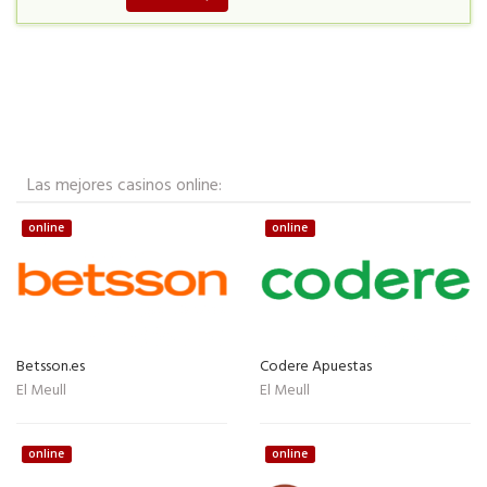
Las mejores casinos online:
online
online
Betsson.es
Codere Apuestas
El Meull
El Meull
online
online