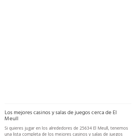
Los mejores casinos y salas de juegos cerca de El
Meull
Si quieres jugar en los alrededores de 25634 El Meull, tenemos
una lista completa de los mejores casinos y salas de juegos