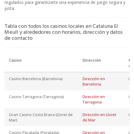
regulados para garantizarte una experiencia de juego segura y
justa.
Tabla con todos los casinos locales en Cataluna El
Meull y alrededores con horarios, dirección y datos
de contacto
Casino
Dirección
Ho
Ap
Casino Barcelona (Barcelona)
Dirección en
Lu
Barcelona
12:
Casino Tarragona (Tarragona)
Dirección en
Lu
Tarragona
12:
Gran Casino Costa Brava (Lloret de
Dirección en Lloret
Lu
Mar)
de Mar
10:
Casino Peralada (Peralada)
Dirección en
Lu