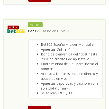
Premium
online
Bet365
Casino en
El Meull
Bet365 España ⇒ Líder Mundial en
Apuestas Online ✓
Bono de bienvenida del 100% hasta
200€ en créditos de apuesta ✓
Cuota mínima de 1.50 para liberar el
bono ★
Acceso a transmisiones en directo y
apuestas en vivo ✓
Apuestas deportivas y casino en una
sola plataforma ✓
Se aplican T&C y +18.