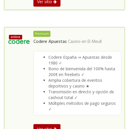
Ver sitio
Premium
online
Codere Apuestas
Casino en
El Meull
Codere España ⇒ Apuestas desde
1980 ✓
Bono de bienvenida del 100% hasta
200€ en freebets ✓
Amplia cobertura de eventos
deportivos y casino ★
Transmisión en directo y opción de
cashout total ✓
Múltiples métodos de pago seguros
✓
Ver sitio