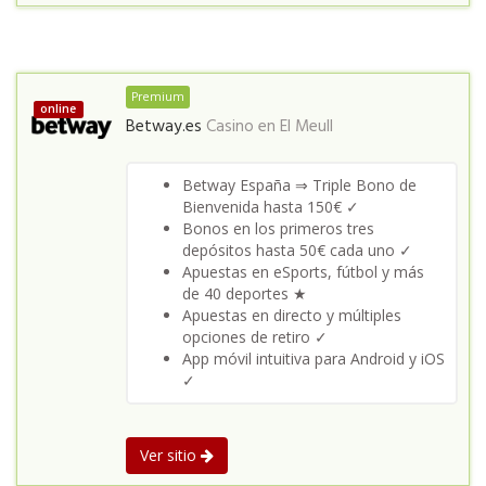
Premium
online
Betway.es
Casino en
El Meull
Betway España ⇒ Triple Bono de
Bienvenida hasta 150€ ✓
Bonos en los primeros tres
depósitos hasta 50€ cada uno ✓
Apuestas en eSports, fútbol y más
de 40 deportes ★
Apuestas en directo y múltiples
opciones de retiro ✓
App móvil intuitiva para Android y iOS
✓
Ver sitio