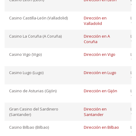
11:
Casino Castilla-León (Valladolid)
Dirección en
Lu
Valladolid
12:
Casino La Coruña (A Coruña)
Dirección en A
Lu
Coruña
12:
Casino Vigo (Vigo)
Dirección en Vigo
Lu
12:
Casino Lugo (Lugo)
Dirección en Lugo
Lu
12:
Casino de Asturias (Gijón)
Dirección en Gijón
Lu
12:
Gran Casino del Sardinero
Dirección en
Lu
(Santander)
Santander
12:
Casino Bilbao (Bilbao)
Dirección en Bilbao
Lu
12: