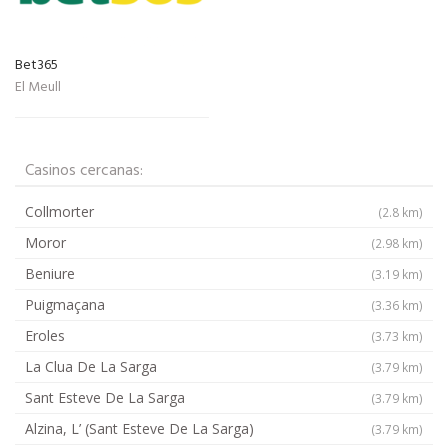
Bet365
El Meull
Casinos cercanas:
Collmorter
(2.8 km)
Moror
(2.98 km)
Beniure
(3.19 km)
Puigmaçana
(3.36 km)
Eroles
(3.73 km)
La Clua De La Sarga
(3.79 km)
Sant Esteve De La Sarga
(3.79 km)
Alzina, L’ (Sant Esteve De La Sarga)
(3.79 km)