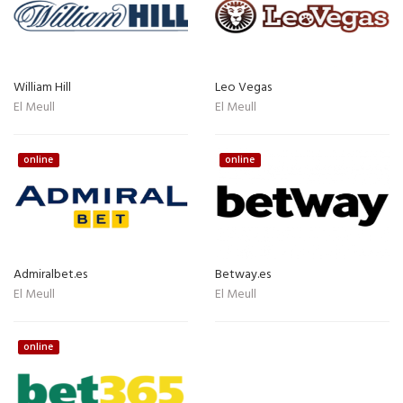
William Hill
Leo Vegas
El Meull
El Meull
online
online
Admiralbet.es
Betway.es
El Meull
El Meull
online