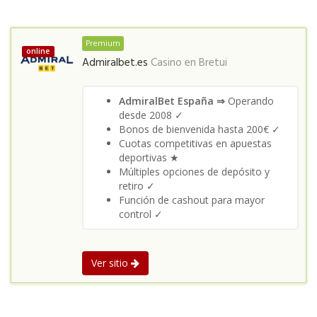
Premium
online
Admiralbet.es
Casino en
Bretui
AdmiralBet España ⇒
Operando
desde 2008 ✓
Bonos de bienvenida hasta 200€ ✓
Cuotas competitivas en apuestas
deportivas ★
Múltiples opciones de depósito y
retiro ✓
Función de cashout para mayor
control ✓
Ver sitio