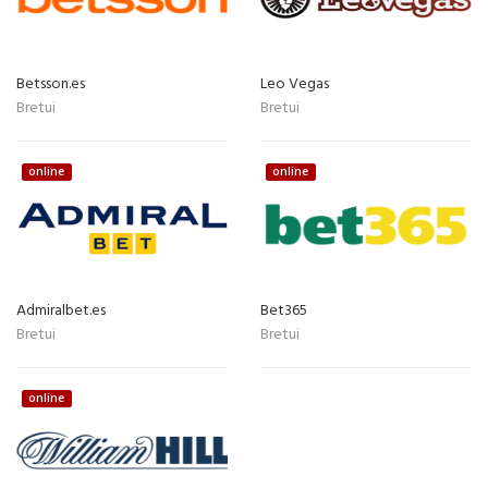
Betsson.es
Leo Vegas
Bretui
Bretui
online
online
Admiralbet.es
Bet365
Bretui
Bretui
online