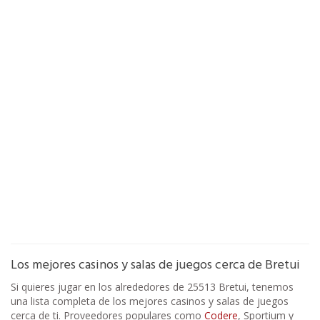
Los mejores casinos y salas de juegos cerca de Bretui
Si quieres jugar en los alrededores de 25513 Bretui, tenemos
una lista completa de los mejores casinos y salas de juegos
cerca de ti. Proveedores populares como
Codere
, Sportium y