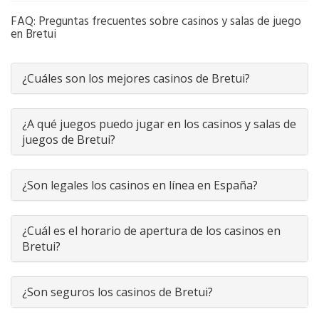
FAQ: Preguntas frecuentes sobre casinos y salas de juego
en Bretui
¿Cuáles son los mejores casinos de Bretui?
¿A qué juegos puedo jugar en los casinos y salas de
juegos de Bretui?
¿Son legales los casinos en línea en España?
¿Cuál es el horario de apertura de los casinos en
Bretui?
¿Son seguros los casinos de Bretui?