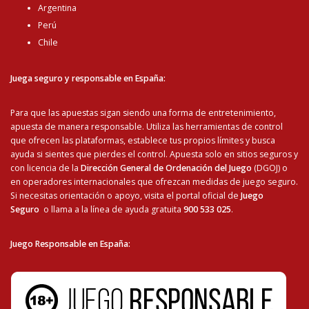
Argentina
Perú
Chile
Juega seguro y responsable en España:
Para que las apuestas sigan siendo una forma de entretenimiento,
apuesta de manera responsable. Utiliza las herramientas de control
que ofrecen las plataformas, establece tus propios límites y busca
ayuda si sientes que pierdes el control. Apuesta solo en sitios seguros y
con licencia de la
Dirección General de Ordenación del Juego
(DGOJ) o
en operadores internacionales que ofrezcan medidas de juego seguro.
Si necesitas orientación o apoyo, visita el portal oficial de
Juego
Seguro
o llama a la línea de ayuda gratuita
900 533 025
.
Juego Responsable en España
: