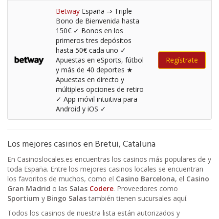
Betway
España ⇒ Triple
Bono de Bienvenida hasta
150€ ✓ Bonos en los
primeros tres depósitos
hasta 50€ cada uno ✓
Apuestas en eSports, fútbol
Regístrate
y más de 40 deportes ★
Apuestas en directo y
múltiples opciones de retiro
✓ App móvil intuitiva para
Android y iOS ✓
Los mejores casinos en Bretui, Cataluna
En Casinoslocales.es encuentras los casinos más populares de y
toda España. Entre los mejores casinos locales se encuentran
los favoritos de muchos, como el
Casino Barcelona
, el
Casino
Gran Madrid
o las
Salas
Codere
. Proveedores como
Sportium
y
Bingo Salas
también tienen sucursales aquí.
Todos los casinos de nuestra lista están autorizados y