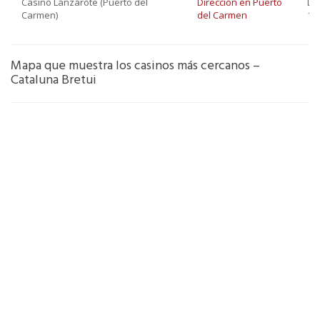
Casino Lanzarote (Puerto del
Dirección en Puerto
Lu
Carmen)
del Carmen
12:
Mapa que muestra los casinos más cercanos –
Cataluna Bretui