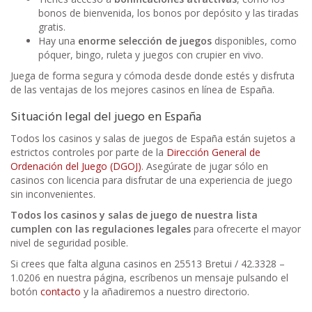
bonos de bienvenida, los bonos por depósito y las tiradas
gratis.
Hay una
enorme selección de juegos
disponibles, como
póquer, bingo, ruleta y juegos con crupier en vivo.
Juega de forma segura y cómoda desde donde estés y disfruta
de las ventajas de los mejores casinos en línea de España.
Situación legal del juego en España
Todos los casinos y salas de juegos de España están sujetos a
estrictos controles por parte de la
Dirección General de
Ordenación del Juego (DGOJ)
. Asegúrate de jugar sólo en
casinos con licencia para disfrutar de una experiencia de juego
sin inconvenientes.
Todos los casinos y salas de juego de nuestra lista
cumplen con las regulaciones legales
para ofrecerte el mayor
nivel de seguridad posible.
Si crees que falta alguna casinos en 25513 Bretui / 42.3328 –
1.0206 en nuestra página, escríbenos un mensaje pulsando el
botón
contacto
y la añadiremos a nuestro directorio.