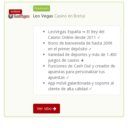
Premium
online
Leo Vegas
Casino en
Bretui
LeoVegas España ⇒ El Rey del
Casino Online desde 2011 ✓
Bono de bienvenida de hasta 200€
en el primer depósito ✓
Variedad de deportes y más de 1.400
juegos de casino ★
Funciones de Cash Out y creador de
apuestas para personalizar tus
apuestas ✓
App móvil galardonada y soporte al
cliente de alta calidad ✓
Ver sitio