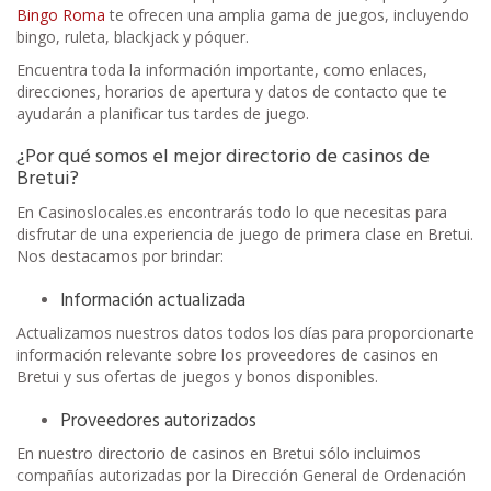
Bingo Roma
te ofrecen una amplia gama de juegos, incluyendo
bingo, ruleta, blackjack y póquer.
Encuentra toda la información importante, como enlaces,
direcciones, horarios de apertura y datos de contacto que te
ayudarán a planificar tus tardes de juego.
¿Por qué somos el mejor directorio de casinos de
Bretui?
En Casinoslocales.es encontrarás todo lo que necesitas para
disfrutar de una experiencia de juego de primera clase en Bretui.
Nos destacamos por brindar:
Información actualizada
Actualizamos nuestros datos todos los días para proporcionarte
información relevante sobre los proveedores de casinos en
Bretui y sus ofertas de juegos y bonos disponibles.
Proveedores autorizados
En nuestro directorio de casinos en Bretui sólo incluimos
compañías autorizadas por la Dirección General de Ordenación