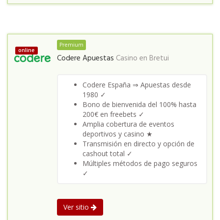
Premium
online
Codere Apuestas
Casino en
Bretui
Codere España ⇒ Apuestas desde
1980 ✓
Bono de bienvenida del 100% hasta
200€ en freebets ✓
Amplia cobertura de eventos
deportivos y casino ★
Transmisión en directo y opción de
cashout total ✓
Múltiples métodos de pago seguros
✓
Ver sitio