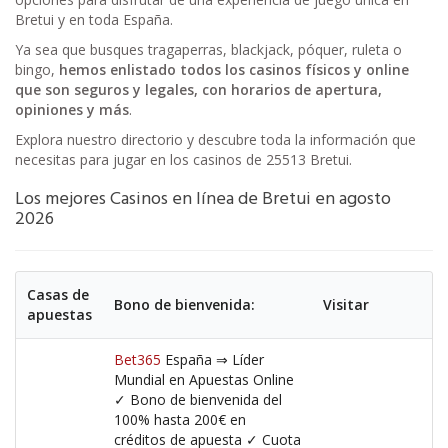
Bretui y en toda España.
Ya sea que busques tragaperras, blackjack, póquer, ruleta o
bingo,
hemos enlistado todos los casinos físicos y online
que son seguros y legales, con horarios de apertura,
opiniones y más
.
Explora nuestro directorio y descubre toda la información que
necesitas para jugar en los casinos de 25513 Bretui.
Los mejores Casinos en línea de Bretui en agosto
2026
Casas de
Bono de bienvenida:
Visitar
apuestas
Bet365
España ⇒ Líder
Mundial en Apuestas Online
✓ Bono de bienvenida del
100% hasta 200€ en
créditos de apuesta ✓ Cuota