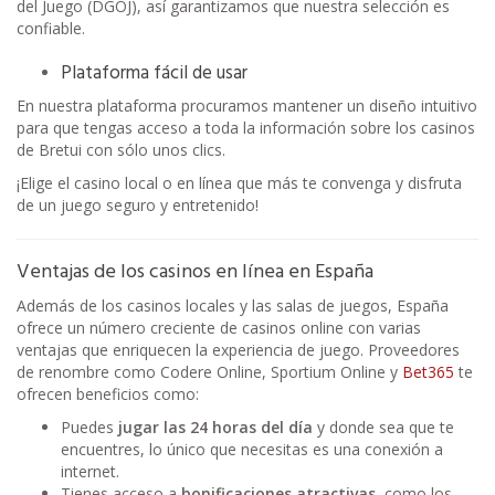
del Juego (DGOJ), así garantizamos que nuestra selección es
confiable.
Plataforma fácil de usar
En nuestra plataforma procuramos mantener un diseño intuitivo
para que tengas acceso a toda la información sobre los casinos
de Bretui con sólo unos clics.
¡Elige el casino local o en línea que más te convenga y disfruta
de un juego seguro y entretenido!
Ventajas de los casinos en línea en España
Además de los casinos locales y las salas de juegos, España
ofrece un número creciente de casinos online con varias
ventajas que enriquecen la experiencia de juego. Proveedores
de renombre como Codere Online, Sportium Online y
Bet365
te
ofrecen beneficios como:
Puedes
jugar las 24 horas del día
y donde sea que te
encuentres, lo único que necesitas es una conexión a
internet.
Tienes acceso a
bonificaciones atractivas
, como los