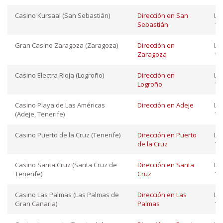
Casino Kursaal (San Sebastián)
Dirección en San
Lu
Sebastián
12:
Gran Casino Zaragoza (Zaragoza)
Dirección en
Lu
Zaragoza
12:
Casino Electra Rioja (Logroño)
Dirección en
Lu
Logroño
12:
Casino Playa de Las Américas
Dirección en Adeje
Lu
(Adeje, Tenerife)
11:
Casino Puerto de la Cruz (Tenerife)
Dirección en Puerto
Lu
de la Cruz
11:
Casino Santa Cruz (Santa Cruz de
Dirección en Santa
Lu
Tenerife)
Cruz
12:
Casino Las Palmas (Las Palmas de
Dirección en Las
Lu
Gran Canaria)
Palmas
12: