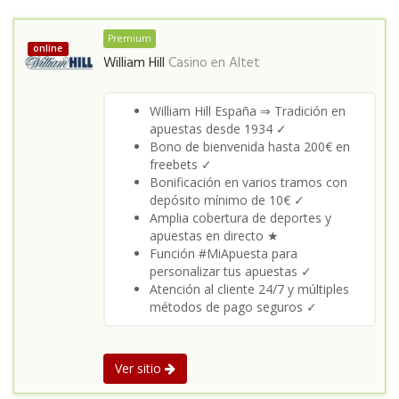
Premium
online
William Hill
Casino en
Altet
William Hill España ⇒ Tradición en
apuestas desde 1934 ✓
Bono de bienvenida hasta 200€ en
freebets ✓
Bonificación en varios tramos con
depósito mínimo de 10€ ✓
Amplia cobertura de deportes y
apuestas en directo ★
Función #MiApuesta para
personalizar tus apuestas ✓
Atención al cliente 24/7 y múltiples
métodos de pago seguros ✓
Ver sitio