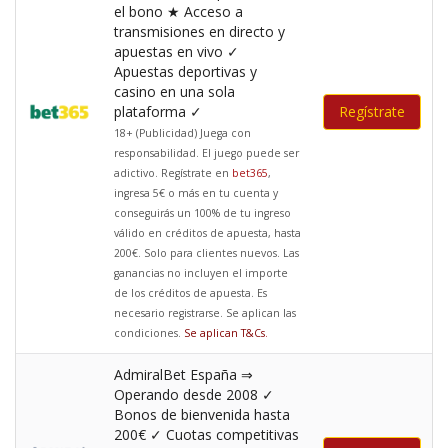
el bono ★ Acceso a
transmisiones en directo y
apuestas en vivo ✓
Apuestas deportivas y
casino en una sola
plataforma ✓
Regístrate
18+ (Publicidad) Juega con
responsabilidad. El juego puede ser
adictivo. Regístrate en
bet365
,
ingresa 5€ o más en tu cuenta y
conseguirás un 100% de tu ingreso
válido en créditos de apuesta, hasta
200€. Solo para clientes nuevos. Las
ganancias no incluyen el importe
de los créditos de apuesta. Es
necesario registrarse. Se aplican las
condiciones.
Se aplican T&Cs
.
AdmiralBet España ⇒
Operando desde 2008 ✓
Bonos de bienvenida hasta
200€ ✓ Cuotas competitivas