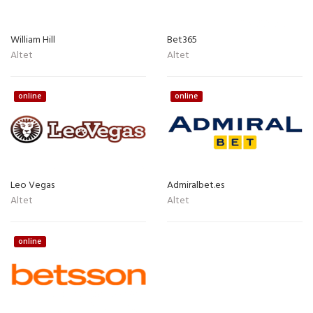
William Hill
Bet365
Altet
Altet
online
online
Leo Vegas
Admiralbet.es
Altet
Altet
online