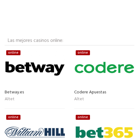
Las mejores casinos online:
online
online
Betway.es
Codere Apuestas
Altet
Altet
online
online