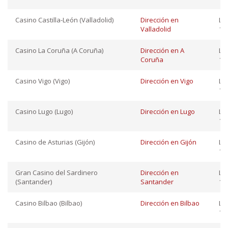
Casino Castilla-León (Valladolid)
Dirección en
Lu
Valladolid
12:
Casino La Coruña (A Coruña)
Dirección en A
Lu
Coruña
12:
Casino Vigo (Vigo)
Dirección en Vigo
Lu
12:
Casino Lugo (Lugo)
Dirección en Lugo
Lu
12:
Casino de Asturias (Gijón)
Dirección en Gijón
Lu
12:
Gran Casino del Sardinero
Dirección en
Lu
(Santander)
Santander
12:
Casino Bilbao (Bilbao)
Dirección en Bilbao
Lu
12: