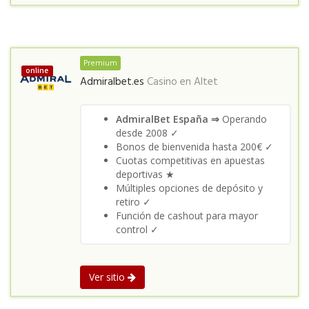
Premium
online
Admiralbet.es
Casino en
Altet
AdmiralBet España ⇒
Operando
desde 2008 ✓
Bonos de bienvenida hasta 200€ ✓
Cuotas competitivas en apuestas
deportivas ★
Múltiples opciones de depósito y
retiro ✓
Función de cashout para mayor
control ✓
Ver sitio