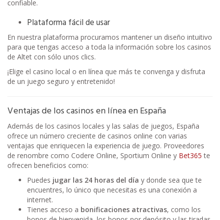
confiable.
Plataforma fácil de usar
En nuestra plataforma procuramos mantener un diseño intuitivo
para que tengas acceso a toda la información sobre los casinos
de Altet con sólo unos clics.
¡Elige el casino local o en línea que más te convenga y disfruta
de un juego seguro y entretenido!
Ventajas de los casinos en línea en España
Además de los casinos locales y las salas de juegos, España
ofrece un número creciente de casinos online con varias
ventajas que enriquecen la experiencia de juego. Proveedores
de renombre como Codere Online, Sportium Online y
Bet365
te
ofrecen beneficios como:
Puedes
jugar las 24 horas del día
y donde sea que te
encuentres, lo único que necesitas es una conexión a
internet.
Tienes acceso a
bonificaciones atractivas
, como los
bonos de bienvenida, los bonos por depósito y las tiradas