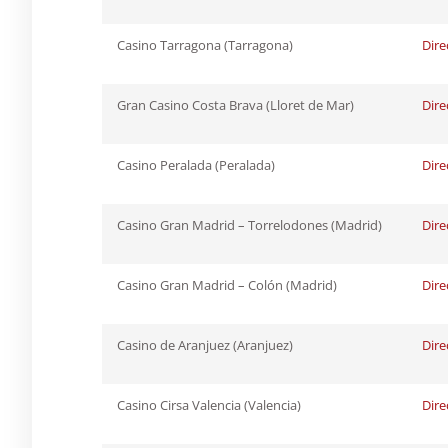
Casino Tarragona (Tarragona)
Dire
Gran Casino Costa Brava (Lloret de Mar)
Dire
Casino Peralada (Peralada)
Dire
Casino Gran Madrid – Torrelodones (Madrid)
Dire
Casino Gran Madrid – Colón (Madrid)
Dire
Casino de Aranjuez (Aranjuez)
Dire
Casino Cirsa Valencia (Valencia)
Dire