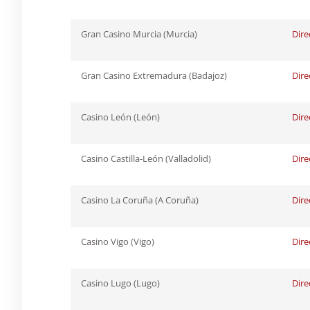
Gran Casino Murcia (Murcia)
Dire
Gran Casino Extremadura (Badajoz)
Dire
Casino León (León)
Dire
Casino Castilla-León (Valladolid)
Dire
Casino La Coruña (A Coruña)
Dire
Casino Vigo (Vigo)
Dire
Casino Lugo (Lugo)
Dire