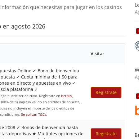
L
 información que necesitas para jugar en los casinos
A
o en agosto 2026
Visitar
Wi
puestas Online ✓ Bono de bienvenida
A
 apuesta ✓ Cuota mínima de 1.50 para
ones en directo y apuestas en vivo ✓
 sola plataforma ✓
Regístrate
juego puede ser adictivo. Regístrate en
bet365
,
 100% de tu ingreso válido en créditos de apuesta,
ncias no incluyen el importe de los créditos de
s condiciones.
Se aplican T&Cs
.
e 2008 ✓ Bonos de bienvenida hasta
tas deportivas ★ Múltiples opciones de
Regístrate
B