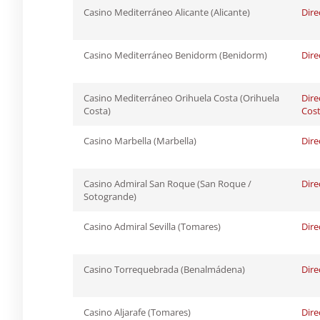
Casino Mediterráneo Alicante (Alicante)
Dire
Casino Mediterráneo Benidorm (Benidorm)
Dire
Casino Mediterráneo Orihuela Costa (Orihuela
Dire
Costa)
Cos
Casino Marbella (Marbella)
Dire
Casino Admiral San Roque (San Roque /
Dire
Sotogrande)
Casino Admiral Sevilla (Tomares)
Dire
Casino Torrequebrada (Benalmádena)
Dir
Casino Aljarafe (Tomares)
Dire