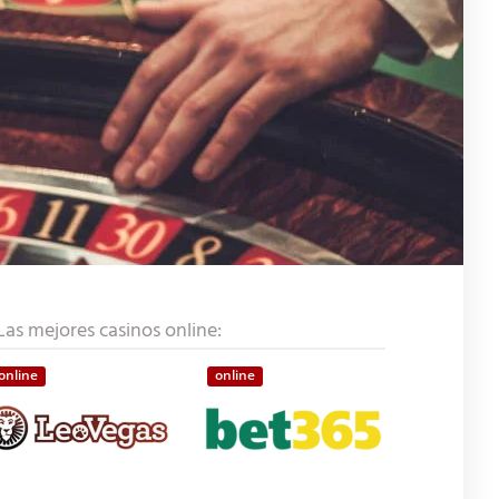
Las mejores casinos online:
online
online