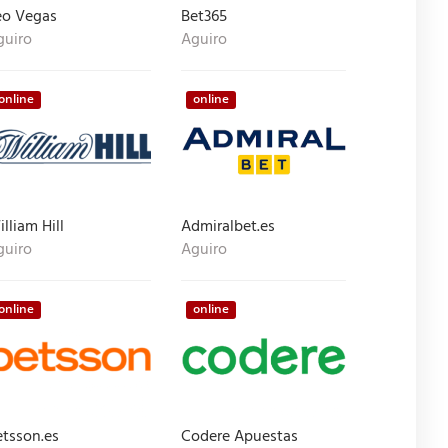
eo Vegas
Bet365
guiro
Aguiro
online
online
lliam Hill
Admiralbet.es
guiro
Aguiro
online
online
etsson.es
Codere Apuestas