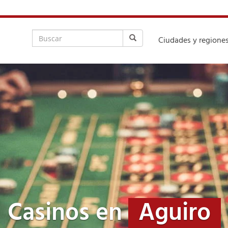
Ciudades y regione
Casinos en
Aguiro