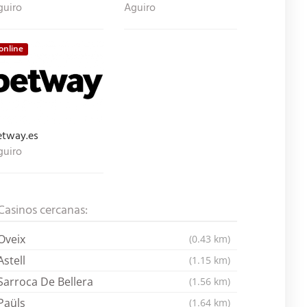
guiro
Aguiro
online
etway.es
guiro
Casinos cercanas:
Oveix
(0.43 km)
Astell
(1.15 km)
Sarroca De Bellera
(1.56 km)
Paüls
(1.64 km)