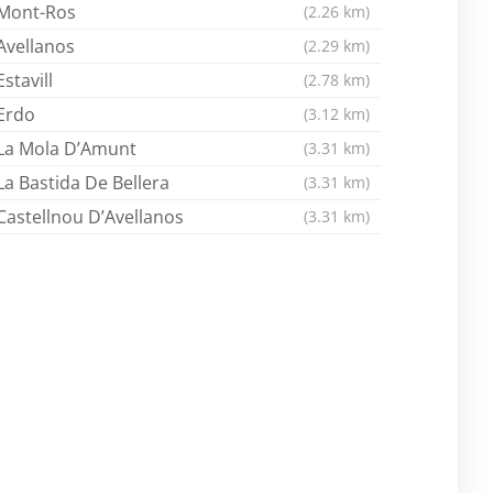
Mont-Ros
(2.26 km)
Avellanos
(2.29 km)
Estavill
(2.78 km)
Erdo
(3.12 km)
La Mola D’Amunt
(3.31 km)
La Bastida De Bellera
(3.31 km)
Castellnou D’Avellanos
(3.31 km)