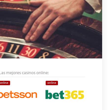
Las mejores casinos online:
online
online