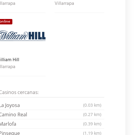
llarrapa
Villarrapa
online
lliam Hill
llarrapa
Casinos cercanas:
La Joyosa
(0.03 km)
Camino Real
(0.27 km)
Marlofa
(0.39 km)
Pinseque
(1.19 km)