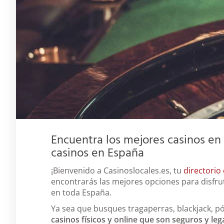
Encuentra los mejores casinos en
casinos en España
¡Bienvenido a Casinoslocales.es, tu
directorio
encontrarás las mejores opciones para disfrut
en toda España.
Ya sea que busques tragaperras, blackjack, pó
casinos físicos y online que son seguros y le