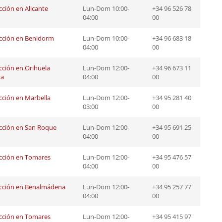
cción en Alicante
Lun-Dom 10:00-
+34 96 526 78
04:00
00
cción en Benidorm
Lun-Dom 10:00-
+34 96 683 18
04:00
00
cción en Orihuela
Lun-Dom 12:00-
+34 96 673 11
ta
04:00
00
cción en Marbella
Lun-Dom 12:00-
+34 95 281 40
03:00
00
cción en San Roque
Lun-Dom 12:00-
+34 95 691 25
04:00
00
cción en Tomares
Lun-Dom 12:00-
+34 95 476 57
04:00
00
ección en Benalmádena
Lun-Dom 12:00-
+34 95 257 77
04:00
00
cción en Tomares
Lun-Dom 12:00-
+34 95 415 97