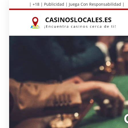
Skip
| +18 | Publicidad | Juega Con Responsabilidad |
to
main
content