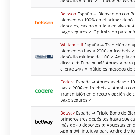
depósito y retiro ✓ Función de cash
Betsson
España ⇒ Bienvenido con Bo
bienvenida 100% en el primer depósi
deportes, casino y ruleta en vivo ★ 
pago seguros ✓ Optimizado para móv
William Hill
España ⇒ Tradición en a
bienvenida hasta 200€ en freebets ✓
depósito mínimo de 10€ ✓ Amplia co
directo ★ Función #MiApuesta para p
cliente 24/7 y múltiples métodos de
Codere
España ⇒ Apuestas desde 19
hasta 200€ en freebets ✓ Amplia cob
Transmisión en directo y opción de 
pago seguros ✓
Betway
España ⇒ Triple Bono de Bie
primeros tres depósitos hasta 50€ c
más de 40 deportes ★ Apuestas en di
App móvil intuitiva para Android y i