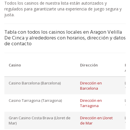
Todos los casinos de nuestra lista están autorizados y
regulados para garantizarte una experiencia de juego segura y
justa.
Tabla con todos los casinos locales en Aragon Velilla
De Cinca y alrededores con horarios, dirección y datos
de contacto
Casino
Dirección
Ho
Ap
Casino Barcelona (Barcelona)
Dirección en
Lu
Barcelona
12:
Casino Tarragona (Tarragona)
Dirección en
Lu
Tarragona
12:
Gran Casino Costa Brava (Lloret de
Dirección en Lloret
Lu
Mar)
de Mar
10: