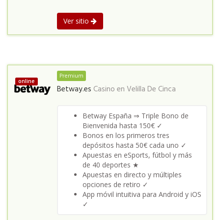
Ver sitio
Premium
online
Betway.es
Casino en
Velilla De Cinca
Betway España ⇒ Triple Bono de
Bienvenida hasta 150€ ✓
Bonos en los primeros tres
depósitos hasta 50€ cada uno ✓
Apuestas en eSports, fútbol y más
de 40 deportes ★
Apuestas en directo y múltiples
opciones de retiro ✓
App móvil intuitiva para Android y iOS
✓