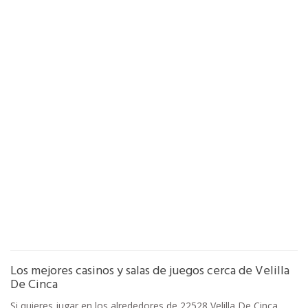
Los mejores casinos y salas de juegos cerca de Velilla
De Cinca
Si quieres jugar en los alrededores de 22528 Velilla De Cinca,