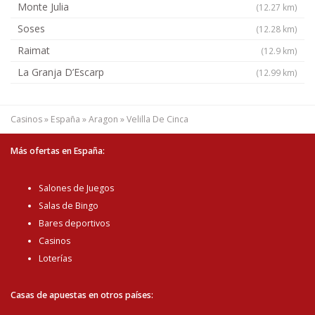
Monte Julia
(12.27 km)
Soses
(12.28 km)
Raimat
(12.9 km)
La Granja D’Escarp
(12.99 km)
Casinos
»
España
»
Aragon
»
Velilla De Cinca
Más ofertas en España:
Salones de Juegos
Salas de Bingo
Bares deportivos
Casinos
Loterías
Casas de apuestas en otros países: