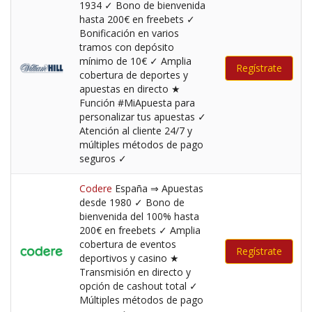
1934 ✓ Bono de bienvenida
hasta 200€ en freebets ✓
Bonificación en varios
tramos con depósito
mínimo de 10€ ✓ Amplia
Regístrate
cobertura de deportes y
apuestas en directo ★
Función #MiApuesta para
personalizar tus apuestas ✓
Atención al cliente 24/7 y
múltiples métodos de pago
seguros ✓
Codere
España ⇒ Apuestas
desde 1980 ✓ Bono de
bienvenida del 100% hasta
200€ en freebets ✓ Amplia
cobertura de eventos
Regístrate
deportivos y casino ★
Transmisión en directo y
opción de cashout total ✓
Múltiples métodos de pago