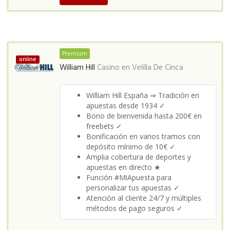
Premium
online
William Hill
Casino en
Velilla De Cinca
William Hill España ⇒ Tradición en
apuestas desde 1934 ✓
Bono de bienvenida hasta 200€ en
freebets ✓
Bonificación en varios tramos con
depósito mínimo de 10€ ✓
Amplia cobertura de deportes y
apuestas en directo ★
Función #MiApuesta para
personalizar tus apuestas ✓
Atención al cliente 24/7 y múltiples
métodos de pago seguros ✓