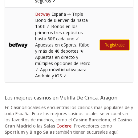
seguros ✓
Betway
España ⇒ Triple
Bono de Bienvenida hasta
150€ ✓ Bonos en los
primeros tres depósitos
hasta 50€ cada uno ✓
Apuestas en eSports, fútbol
Regístrate
y más de 40 deportes ★
Apuestas en directo y
múltiples opciones de retiro
✓ App móvil intuitiva para
Android y iOS ✓
Los mejores casinos en Velilla De Cinca, Aragon
En Casinoslocales.es encuentras los casinos más populares de y
toda España. Entre los mejores casinos locales se encuentran
los favoritos de muchos, como el
Casino Barcelona
, el
Casino
Gran Madrid
o las
Salas
Codere
. Proveedores como
Sportium
y
Bingo Salas
también tienen sucursales aquí.