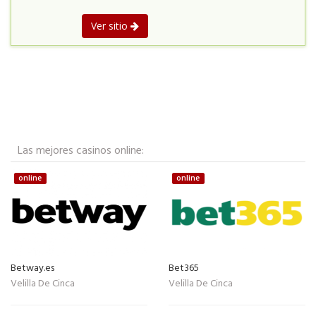
Ver sitio
Las mejores casinos online:
online
online
Betway.es
Bet365
Velilla De Cinca
Velilla De Cinca