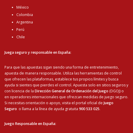
México
Colombia
Argentina
Perú
Chile
Juega seguro y responsable en España:
Para que las apuestas sigan siendo una forma de entretenimiento,
apuesta de manera responsable. Utiliza las herramientas de control
que ofrecen las plataformas, establece tus propios límites y busca
ayuda si sientes que pierdes el control. Apuesta solo en sitios seguros y
con licencia de la
Dirección General de Ordenación del Juego
(DGOJ) o
en operadores internacionales que ofrezcan medidas de juego seguro.
Si necesitas orientación o apoyo, visita el portal oficial de
Juego
Seguro
o llama a la línea de ayuda gratuita
900 533 025
.
Juego Responsable en España
: