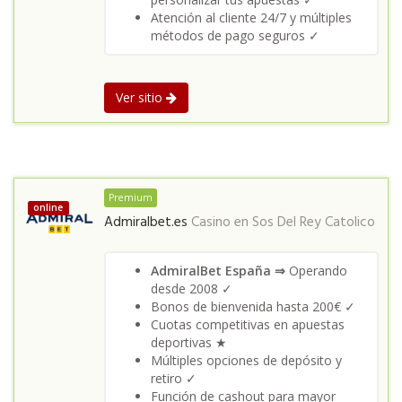
Atención al cliente 24/7 y múltiples
métodos de pago seguros ✓
Ver sitio
Premium
online
Admiralbet.es
Casino en
Sos Del Rey Catolico
AdmiralBet España ⇒
Operando
desde 2008 ✓
Bonos de bienvenida hasta 200€ ✓
Cuotas competitivas en apuestas
deportivas ★
Múltiples opciones de depósito y
retiro ✓
Función de cashout para mayor