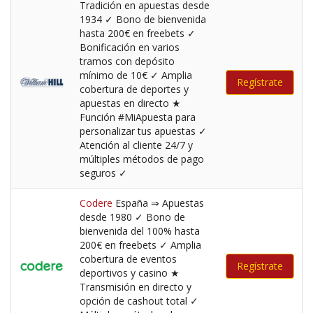
Tradición en apuestas desde
1934 ✓ Bono de bienvenida
hasta 200€ en freebets ✓
Bonificación en varios
tramos con depósito
mínimo de 10€ ✓ Amplia
Regístrate
cobertura de deportes y
apuestas en directo ★
Función #MiApuesta para
personalizar tus apuestas ✓
Atención al cliente 24/7 y
múltiples métodos de pago
seguros ✓
Codere
España ⇒ Apuestas
desde 1980 ✓ Bono de
bienvenida del 100% hasta
200€ en freebets ✓ Amplia
cobertura de eventos
Regístrate
deportivos y casino ★
Transmisión en directo y
opción de cashout total ✓