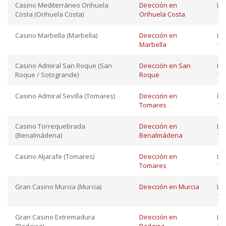
Casino Mediterráneo Orihuela
Dirección en
Lu
Costa (Orihuela Costa)
Orihuela Costa
12:
Casino Marbella (Marbella)
Dirección en
Lu
Marbella
12:
Casino Admiral San Roque (San
Dirección en San
Lu
Roque / Sotogrande)
Roque
12:
Casino Admiral Sevilla (Tomares)
Dirección en
Lu
Tomares
12:
Casino Torrequebrada
Dirección en
Lu
(Benalmádena)
Benalmádena
12:
Casino Aljarafe (Tomares)
Dirección en
Lu
Tomares
12:
Gran Casino Murcia (Murcia)
Dirección en Murcia
Lu
12:
Gran Casino Extremadura
Dirección en
Lu