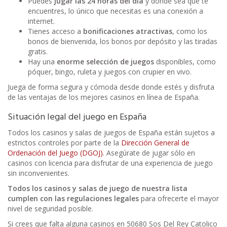
Puedes
jugar las 24 horas del día
y donde sea que te
encuentres, lo único que necesitas es una conexión a
internet.
Tienes acceso a
bonificaciones atractivas
, como los
bonos de bienvenida, los bonos por depósito y las tiradas
gratis.
Hay una
enorme selección de juegos
disponibles, como
póquer, bingo, ruleta y juegos con crupier en vivo.
Juega de forma segura y cómoda desde donde estés y disfruta
de las ventajas de los mejores casinos en línea de España.
Situación legal del juego en España
Todos los casinos y salas de juegos de España están sujetos a
estrictos controles por parte de la
Dirección General de
Ordenación del Juego (DGOJ)
. Asegúrate de jugar sólo en
casinos con licencia para disfrutar de una experiencia de juego
sin inconvenientes.
Todos los casinos y salas de juego de nuestra lista
cumplen con las regulaciones legales
para ofrecerte el mayor
nivel de seguridad posible.
Si crees que falta alguna casinos en 50680 Sos Del Rey Catolico