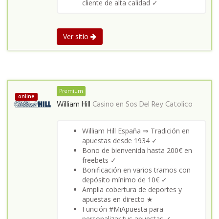
cliente de alta calidad ✓
Ver sitio
Premium
online
William Hill
Casino en
Sos Del Rey Catolico
William Hill España ⇒ Tradición en
apuestas desde 1934 ✓
Bono de bienvenida hasta 200€ en
freebets ✓
Bonificación en varios tramos con
depósito mínimo de 10€ ✓
Amplia cobertura de deportes y
apuestas en directo ★
Función #MiApuesta para
personalizar tus apuestas ✓