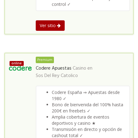
control ✓
Ver sitio
Premium
online
Codere Apuestas
Casino en
Sos Del Rey Catolico
Codere España ⇒ Apuestas desde
1980 ✓
Bono de bienvenida del 100% hasta
200€ en freebets ✓
Amplia cobertura de eventos
deportivos y casino ★
Transmisión en directo y opción de
cashout total ✓