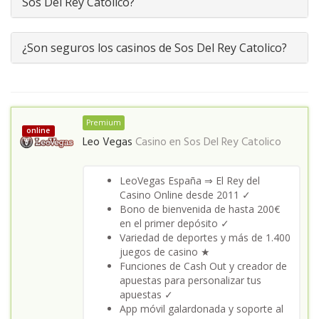
Sos Del Rey Catolico?
¿Son seguros los casinos de Sos Del Rey Catolico?
Premium
online
Leo Vegas
Casino en
Sos Del Rey Catolico
LeoVegas España ⇒ El Rey del
Casino Online desde 2011 ✓
Bono de bienvenida de hasta 200€
en el primer depósito ✓
Variedad de deportes y más de 1.400
juegos de casino ★
Funciones de Cash Out y creador de
apuestas para personalizar tus
apuestas ✓
App móvil galardonada y soporte al