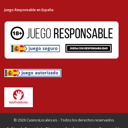
Juego Responsable en España
:
© 2026 CasinosLocales.es. - Todos los derechos reservados.