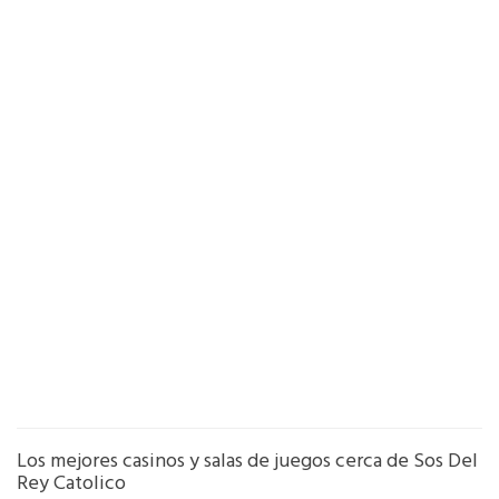
Los mejores casinos y salas de juegos cerca de Sos Del
Rey Catolico