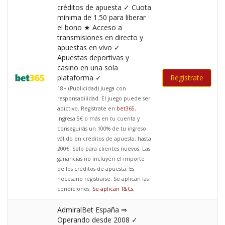
créditos de apuesta ✓ Cuota
mínima de 1.50 para liberar
el bono ★ Acceso a
transmisiones en directo y
apuestas en vivo ✓
Apuestas deportivas y
casino en una sola
plataforma ✓
Regístrate
18+ (Publicidad) Juega con
responsabilidad. El juego puede ser
adictivo. Regístrate en
bet365
,
ingresa 5€ o más en tu cuenta y
conseguirás un 100% de tu ingreso
válido en créditos de apuesta, hasta
200€. Solo para clientes nuevos. Las
ganancias no incluyen el importe
de los créditos de apuesta. Es
necesario registrarse. Se aplican las
condiciones.
Se aplican T&Cs
.
AdmiralBet España ⇒
Operando desde 2008 ✓