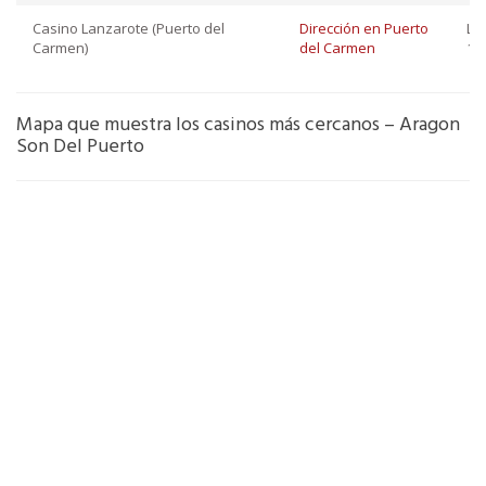
Casino Lanzarote (Puerto del
Dirección en Puerto
Lu
Carmen)
del Carmen
12:
Mapa que muestra los casinos más cercanos – Aragon
Son Del Puerto