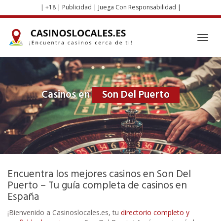
Skip
| +18 | Publicidad | Juega Con Responsabilidad |
to
main
content
Toggl
navig
Casinos en
Son Del Puerto
Encuentra los mejores casinos en Son Del
Puerto – Tu guía completa de casinos en
España
¡Bienvenido a Casinoslocales.es, tu
directorio completo y