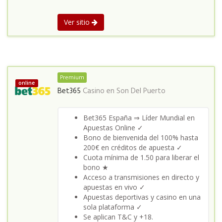
Ver sitio
Premium
online
Bet365
Casino en
Son Del Puerto
Bet365 España ⇒ Líder Mundial en
Apuestas Online ✓
Bono de bienvenida del 100% hasta
200€ en créditos de apuesta ✓
Cuota mínima de 1.50 para liberar el
bono ★
Acceso a transmisiones en directo y
apuestas en vivo ✓
Apuestas deportivas y casino en una
sola plataforma ✓
Se aplican T&C y +18.