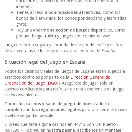
encuentres, lo único que necesitas es una conexión a
internet.
Tienes acceso a
bonificaciones atractivas
, como los
bonos de bienvenida, los bonos por depósito y las tiradas
gratis.
Hay una
enorme selección de juegos
disponibles, como
póquer, bingo, ruleta y juegos con crupier en vivo.
Juega de forma segura y cómoda desde donde estés y disfruta
de las ventajas de los mejores casinos en línea de España.
Situación legal del juego en España
Todos los casinos y salas de juegos de España están sujetos a
estrictos controles por parte de la
Dirección General de
Ordenación del Juego (DGOJ)
. Asegúrate de jugar sólo en
casinos con licencia para disfrutar de una experiencia de juego
sin inconvenientes.
Todos los casinos y salas de juego de nuestra lista
cumplen con las regulaciones legales
para ofrecerte el mayor
nivel de seguridad posible.
Si crees que falta alguna casinos en 44712 Son Del Puerto /
40.7599 – -0.9440 en nuestra página, escríbenos un mensaje