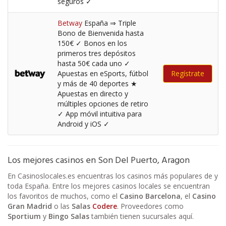
seguros ✓
Betway
España ⇒ Triple
Bono de Bienvenida hasta
150€ ✓ Bonos en los
primeros tres depósitos
hasta 50€ cada uno ✓
Apuestas en eSports, fútbol
Regístrate
y más de 40 deportes ★
Apuestas en directo y
múltiples opciones de retiro
✓ App móvil intuitiva para
Android y iOS ✓
Los mejores casinos en Son Del Puerto, Aragon
En Casinoslocales.es encuentras los casinos más populares de y
toda España. Entre los mejores casinos locales se encuentran
los favoritos de muchos, como el
Casino Barcelona
, el
Casino
Gran Madrid
o las
Salas
Codere
. Proveedores como
Sportium
y
Bingo Salas
también tienen sucursales aquí.