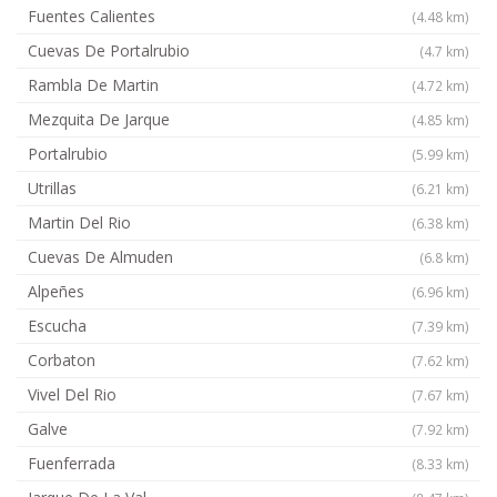
Fuentes Calientes
(4.48 km)
Cuevas De Portalrubio
(4.7 km)
Rambla De Martin
(4.72 km)
Mezquita De Jarque
(4.85 km)
Portalrubio
(5.99 km)
Utrillas
(6.21 km)
Martin Del Rio
(6.38 km)
Cuevas De Almuden
(6.8 km)
Alpeñes
(6.96 km)
Escucha
(7.39 km)
Corbaton
(7.62 km)
Vivel Del Rio
(7.67 km)
Galve
(7.92 km)
Fuenferrada
(8.33 km)