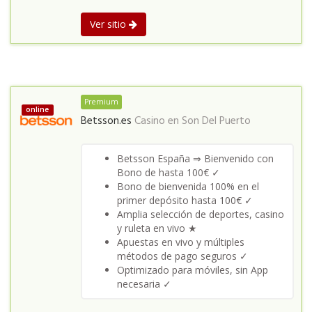
Ver sitio
Premium
online
Betsson.es
Casino en
Son Del Puerto
Betsson España ⇒ Bienvenido con
Bono de hasta 100€ ✓
Bono de bienvenida 100% en el
primer depósito hasta 100€ ✓
Amplia selección de deportes, casino
y ruleta en vivo ★
Apuestas en vivo y múltiples
métodos de pago seguros ✓
Optimizado para móviles, sin App
necesaria ✓