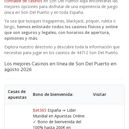
confiable de casinos
en Son Del Puerto! Aquí encontrarás las
mejores opciones para disfrutar de una experiencia de juego
única en Son Del Puerto y en toda España.
Ya sea que busques tragaperras, blackjack, póquer, ruleta o
bingo,
hemos enlistado todos los casinos físicos y online
que son seguros y legales, con horarios de apertura,
opiniones y más
.
Explora nuestro directorio y descubre toda la información que
necesitas para jugar en los casinos de 44712 Son Del Puerto.
Los mejores Casinos en línea de Son Del Puerto en
agosto 2026
Casas de
Bono de bienvenida:
Visitar
apuestas
Bet365
España ⇒ Líder
Mundial en Apuestas Online
✓ Bono de bienvenida del
100% hasta 200€ en