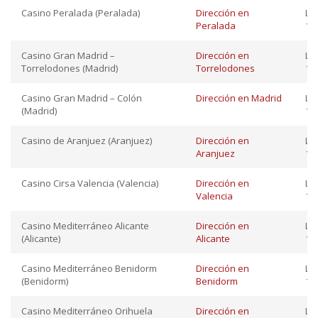
Casino Peralada (Peralada)
Dirección en
Lu
Peralada
10:
Casino Gran Madrid –
Dirección en
Lu
Torrelodones (Madrid)
Torrelodones
16:
Casino Gran Madrid – Colón
Dirección en Madrid
Lu
(Madrid)
12:
Casino de Aranjuez (Aranjuez)
Dirección en
Lu
Aranjuez
12:
Casino Cirsa Valencia (Valencia)
Dirección en
Lu
Valencia
12:
Casino Mediterráneo Alicante
Dirección en
Lu
(Alicante)
Alicante
10:
Casino Mediterráneo Benidorm
Dirección en
Lu
(Benidorm)
Benidorm
10:
Casino Mediterráneo Orihuela
Dirección en
Lu