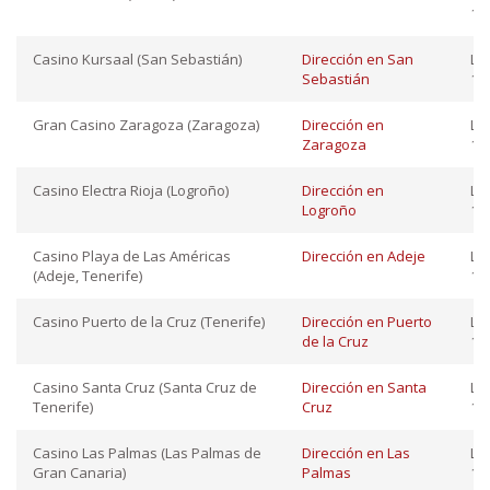
12:
Casino Kursaal (San Sebastián)
Dirección en San
Lu
Sebastián
12:
Gran Casino Zaragoza (Zaragoza)
Dirección en
Lu
Zaragoza
12:
Casino Electra Rioja (Logroño)
Dirección en
Lu
Logroño
12:
Casino Playa de Las Américas
Dirección en Adeje
Lu
(Adeje, Tenerife)
11:
Casino Puerto de la Cruz (Tenerife)
Dirección en Puerto
Lu
de la Cruz
11:
Casino Santa Cruz (Santa Cruz de
Dirección en Santa
Lu
Tenerife)
Cruz
12:
Casino Las Palmas (Las Palmas de
Dirección en Las
Lu
Gran Canaria)
Palmas
12: