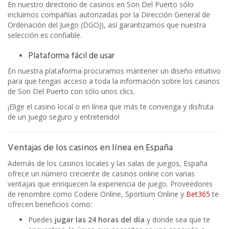
En nuestro directorio de casinos en Son Del Puerto sólo
incluimos compañías autorizadas por la Dirección General de
Ordenación del Juego (DGOJ), así garantizamos que nuestra
selección es confiable.
Plataforma fácil de usar
En nuestra plataforma procuramos mantener un diseño intuitivo
para que tengas acceso a toda la información sobre los casinos
de Son Del Puerto con sólo unos clics.
¡Elige el casino local o en línea que más te convenga y disfruta
de un juego seguro y entretenido!
Ventajas de los casinos en línea en España
Además de los casinos locales y las salas de juegos, España
ofrece un número creciente de casinos online con varias
ventajas que enriquecen la experiencia de juego. Proveedores
de renombre como Codere Online, Sportium Online y
Bet365
te
ofrecen beneficios como:
Puedes
jugar las 24 horas del día
y donde sea que te