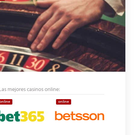
Las mejores casinos online:
online
online