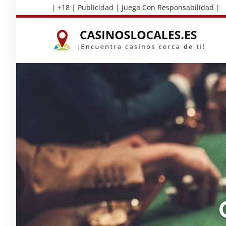
Skip
| +18 | Publicidad | Juega Con Responsabilidad |
to
main
content