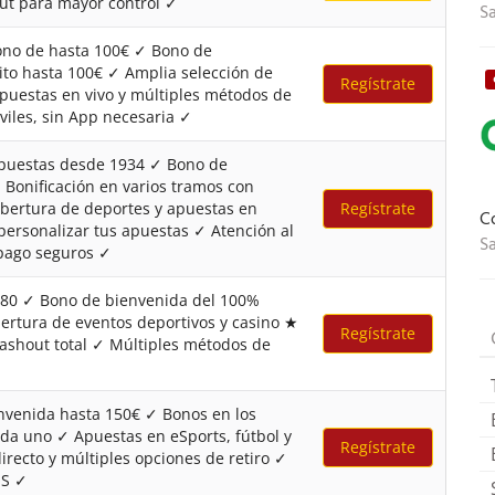
out para mayor control ✓
S
no de hasta 100€ ✓ Bono de
to hasta 100€ ✓ Amplia selección de
Regístrate
Apuestas en vivo y múltiples métodos de
iles, sin App necesaria ✓
puestas desde 1934 ✓ Bono de
 Bonificación en varios tramos con
bertura de deportes y apuestas en
Regístrate
C
ersonalizar tus apuestas ✓ Atención al
S
 pago seguros ✓
80 ✓ Bono de bienvenida del 100%
ertura de eventos deportivos y casino ★
Regístrate
cashout total ✓ Múltiples métodos de
nvenida hasta 150€ ✓ Bonos en los
ada uno ✓ Apuestas en eSports, fútbol y
Regístrate
recto y múltiples opciones de retiro ✓
OS ✓