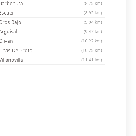
Barbenuta
(8.75 km)
Escuer
(8.92 km)
Oros Bajo
(9.04 km)
Arguisal
(9.47 km)
Olivan
(10.22 km)
Linas De Broto
(10.25 km)
Villanovilla
(11.41 km)