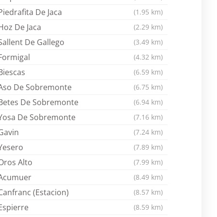
Piedrafita De Jaca
(1.95 km)
Hoz De Jaca
(2.29 km)
Sallent De Gallego
(3.49 km)
Formigal
(4.32 km)
Biescas
(6.59 km)
Aso De Sobremonte
(6.75 km)
Betes De Sobremonte
(6.94 km)
Yosa De Sobremonte
(7.16 km)
Gavin
(7.24 km)
Yesero
(7.89 km)
Oros Alto
(7.99 km)
Acumuer
(8.49 km)
Canfranc (Estacion)
(8.57 km)
Espierre
(8.59 km)