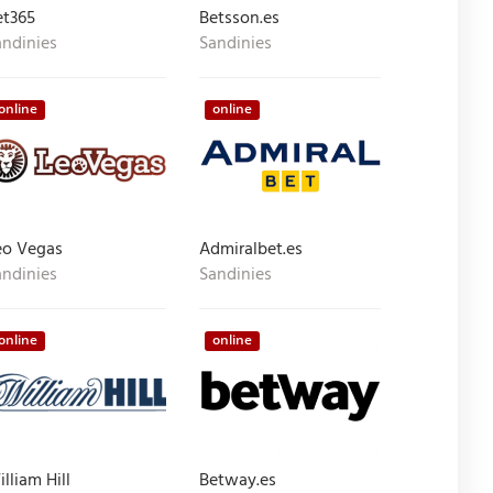
et365
Betsson.es
andinies
Sandinies
online
online
eo Vegas
Admiralbet.es
andinies
Sandinies
online
online
lliam Hill
Betway.es