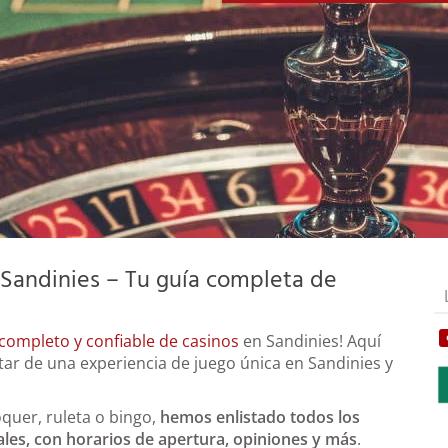
 Sandinies – Tu guía completa de
 completo y confiable de casinos
en Sandinies! Aquí
tar de una experiencia de juego única en Sandinies y
quer, ruleta o bingo,
hemos enlistado todos los
gales, con horarios de apertura, opiniones y más
.