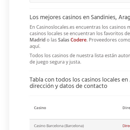
Los mejores casinos en Sandinies, Ara
En Casinoslocales.es encuentras los casinos 
casinos locales se encuentran los favoritos 
Madrid
o las
Salas
Codere
. Proveedores com
aquí.
Todos los casinos de nuestra lista están auto
de juego segura y justa.
Tabla con todos los casinos locales en
dirección y datos de contacto
Casino
Dir
Casino Barcelona (Barcelona)
Dire