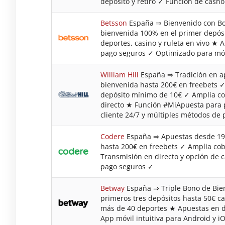
depósito y retiro ✓ Función de cash
Betsson
España ⇒ Bienvenido con Bo
bienvenida 100% en el primer depósi
deportes, casino y ruleta en vivo ★ 
pago seguros ✓ Optimizado para móv
William Hill
España ⇒ Tradición en a
bienvenida hasta 200€ en freebets ✓
depósito mínimo de 10€ ✓ Amplia co
directo ★ Función #MiApuesta para p
cliente 24/7 y múltiples métodos de
Codere
España ⇒ Apuestas desde 19
hasta 200€ en freebets ✓ Amplia cob
Transmisión en directo y opción de 
pago seguros ✓
Betway
España ⇒ Triple Bono de Bie
primeros tres depósitos hasta 50€ c
más de 40 deportes ★ Apuestas en di
App móvil intuitiva para Android y i