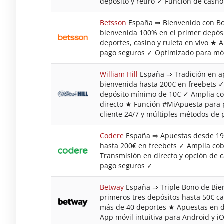
depósito y retiro ✓ Función de cash
Betsson
España ⇒ Bienvenido con Bo
bienvenida 100% en el primer depósi
deportes, casino y ruleta en vivo ★ 
pago seguros ✓ Optimizado para móv
William Hill
España ⇒ Tradición en a
bienvenida hasta 200€ en freebets ✓
depósito mínimo de 10€ ✓ Amplia co
directo ★ Función #MiApuesta para p
cliente 24/7 y múltiples métodos de
Codere
España ⇒ Apuestas desde 19
hasta 200€ en freebets ✓ Amplia cob
Transmisión en directo y opción de 
pago seguros ✓
Betway
España ⇒ Triple Bono de Bie
primeros tres depósitos hasta 50€ c
más de 40 deportes ★ Apuestas en di
App móvil intuitiva para Android y i