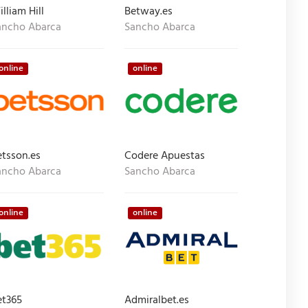
lliam Hill
Betway.es
ancho Abarca
Sancho Abarca
online
online
etsson.es
Codere Apuestas
ancho Abarca
Sancho Abarca
online
online
et365
Admiralbet.es