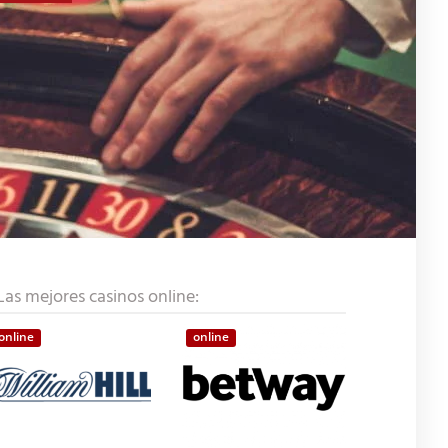
Las mejores casinos online:
online
online