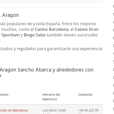
, Aragon
más populares de y toda España. Entre los mejores
de muchos, como el
Casino Barcelona
, el
Casino Gran
o
Sportium
y
Bingo Salas
también tienen sucursales
rizados y regulados para garantizarte una experiencia
n Aragon Sancho Abarca y alrededores con
o
ección
Horario de
Contacto
Apertura
cción en Barcelona
Lun-Dom 12:00-
+34 93 225 78