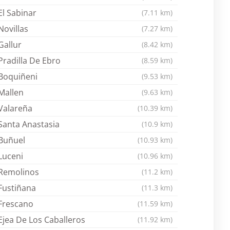
El Sabinar
(7.11 km)
Novillas
(7.27 km)
Gallur
(8.42 km)
Pradilla De Ebro
(8.59 km)
Boquiñeni
(9.53 km)
Mallen
(9.63 km)
Valareña
(10.39 km)
Santa Anastasia
(10.9 km)
Buñuel
(10.93 km)
Luceni
(10.96 km)
Remolinos
(11.2 km)
Fustiñana
(11.3 km)
Frescano
(11.59 km)
Ejea De Los Caballeros
(11.92 km)