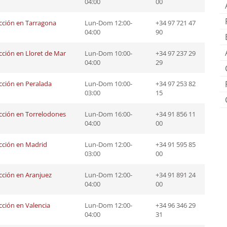
04:00
00
cción en Tarragona
Lun-Dom 12:00-
+34 97 721 47
04:00
90
cción en Lloret de Mar
Lun-Dom 10:00-
+34 97 237 29
04:00
29
cción en Peralada
Lun-Dom 10:00-
+34 97 253 82
03:00
15
cción en Torrelodones
Lun-Dom 16:00-
+34 91 856 11
04:00
00
cción en Madrid
Lun-Dom 12:00-
+34 91 595 85
03:00
00
cción en Aranjuez
Lun-Dom 12:00-
+34 91 891 24
04:00
00
cción en Valencia
Lun-Dom 12:00-
+34 96 346 29
04:00
31