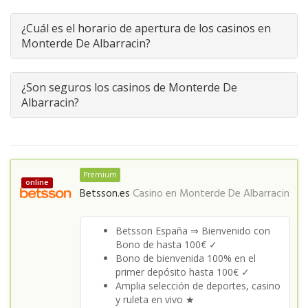
¿Cuál es el horario de apertura de los casinos en
Monterde De Albarracin?
¿Son seguros los casinos de Monterde De
Albarracin?
Premium
online
Betsson.es
Casino en
Monterde De Albarracin
Betsson España ⇒ Bienvenido con
Bono de hasta 100€ ✓
Bono de bienvenida 100% en el
primer depósito hasta 100€ ✓
Amplia selección de deportes, casino
y ruleta en vivo ★