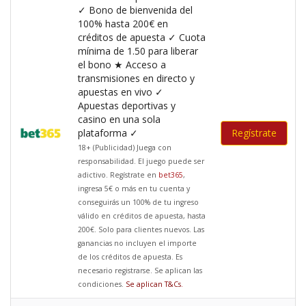
✓ Bono de bienvenida del
100% hasta 200€ en
créditos de apuesta ✓ Cuota
mínima de 1.50 para liberar
el bono ★ Acceso a
transmisiones en directo y
apuestas en vivo ✓
Apuestas deportivas y
casino en una sola
plataforma ✓
Regístrate
18+ (Publicidad) Juega con
responsabilidad. El juego puede ser
adictivo. Regístrate en
bet365
,
ingresa 5€ o más en tu cuenta y
conseguirás un 100% de tu ingreso
válido en créditos de apuesta, hasta
200€. Solo para clientes nuevos. Las
ganancias no incluyen el importe
de los créditos de apuesta. Es
necesario registrarse. Se aplican las
condiciones.
Se aplican T&Cs
.