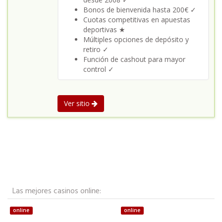
Bonos de bienvenida hasta 200€ ✓
Cuotas competitivas en apuestas
deportivas ★
Múltiples opciones de depósito y
retiro ✓
Función de cashout para mayor
control ✓
Ver sitio
Las mejores casinos online:
online
online