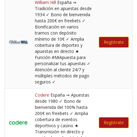
William Hill
España ⇒
Tradición en apuestas desde
1934 ✓ Bono de bienvenida
hasta 200€ en freebets ✓
Bonificación en varios
tramos con depósito
mínimo de 10€ ✓ Amplia
Regístrate
cobertura de deportes y
apuestas en directo ★
Función #MiApuesta para
personalizar tus apuestas ✓
Atención al cliente 24/7 y
múltiples métodos de pago
seguros ✓
Codere
España ⇒ Apuestas
desde 1980 ✓ Bono de
bienvenida del 100% hasta
200€ en freebets ✓ Amplia
cobertura de eventos
Regístrate
deportivos y casino ★
Transmisión en directo y