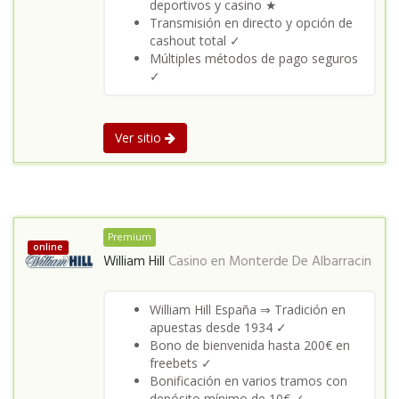
deportivos y casino ★
Transmisión en directo y opción de
cashout total ✓
Múltiples métodos de pago seguros
✓
Ver sitio
Premium
online
William Hill
Casino en
Monterde De Albarracin
William Hill España ⇒ Tradición en
apuestas desde 1934 ✓
Bono de bienvenida hasta 200€ en
freebets ✓
Bonificación en varios tramos con
depósito mínimo de 10€ ✓