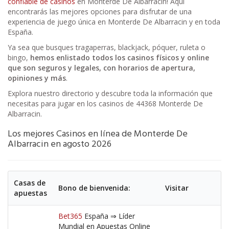
confiable de casinos
en Monterde De Albarracin! Aquí
encontrarás las mejores opciones para disfrutar de una
experiencia de juego única en Monterde De Albarracin y en toda
España.
Ya sea que busques tragaperras, blackjack, póquer, ruleta o
bingo,
hemos enlistado todos los casinos físicos y online
que son seguros y legales, con horarios de apertura,
opiniones y más
.
Explora nuestro directorio y descubre toda la información que
necesitas para jugar en los casinos de 44368 Monterde De
Albarracin.
Los mejores Casinos en línea de Monterde De
Albarracin en agosto 2026
Casas de
Bono de bienvenida:
Visitar
apuestas
Bet365
España ⇒ Líder
Mundial en Apuestas Online