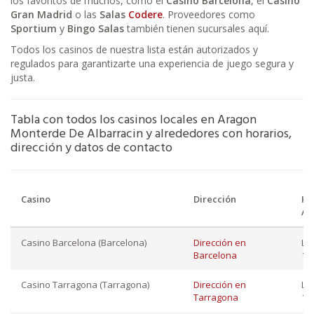
los favoritos de muchos, como el
Casino Barcelona
, el
Casino
Gran Madrid
o las
Salas
Codere
. Proveedores como
Sportium
y
Bingo Salas
también tienen sucursales aquí.
Todos los casinos de nuestra lista están autorizados y
regulados para garantizarte una experiencia de juego segura y
justa.
Tabla con todos los casinos locales en Aragon
Monterde De Albarracin y alrededores con horarios,
dirección y datos de contacto
Casino
Dirección
Ho
Ap
Casino Barcelona (Barcelona)
Dirección en
Lu
Barcelona
12:
Casino Tarragona (Tarragona)
Dirección en
Lu
Tarragona
12: