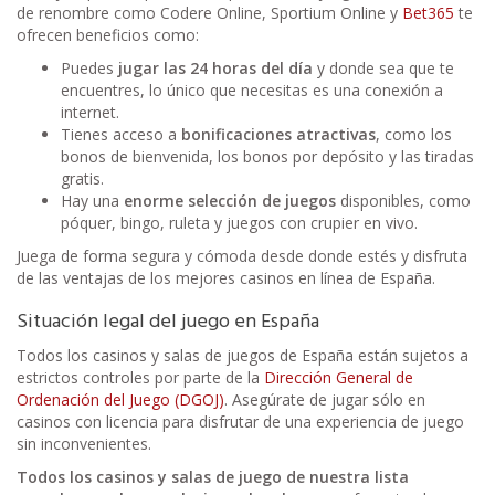
de renombre como Codere Online, Sportium Online y
Bet365
te
ofrecen beneficios como:
Puedes
jugar las 24 horas del día
y donde sea que te
encuentres, lo único que necesitas es una conexión a
internet.
Tienes acceso a
bonificaciones atractivas
, como los
bonos de bienvenida, los bonos por depósito y las tiradas
gratis.
Hay una
enorme selección de juegos
disponibles, como
póquer, bingo, ruleta y juegos con crupier en vivo.
Juega de forma segura y cómoda desde donde estés y disfruta
de las ventajas de los mejores casinos en línea de España.
Situación legal del juego en España
Todos los casinos y salas de juegos de España están sujetos a
estrictos controles por parte de la
Dirección General de
Ordenación del Juego (DGOJ)
. Asegúrate de jugar sólo en
casinos con licencia para disfrutar de una experiencia de juego
sin inconvenientes.
Todos los casinos y salas de juego de nuestra lista